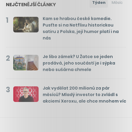
Týden
Měsíc
NEJČTENĚJŠÍ ČLÁNKY
1
Kam se hrabou české komedie.
Pusťte si na Netflixu historickou
satiru z Polska, její humor platí i na
nás
2
Je libo zámek? U Žatce se jeden
prodává, jeho součástí je i sýpka
nebo sušárna chmele
3
Jak vydělat 200 milionů za pár
měsíců? Mladý investor to zvládl s
akciemi Xeroxu, ale chce mnohem víc