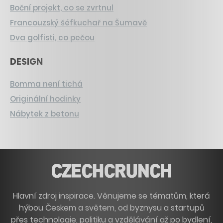
Boční projekt, co se zvrtnul
Francouzský šéfkuchař na Šumavě
Dva golfisti, co pečou
DESIGN
Bomma není tichá
Originální hodinky
Nábytek z betonu
Hlavní zdroj inspirace. Věnujeme se tématům, která
hýbou Českem a světem, od byznysu a startupů
přes technologie, politiku a vzdělávání až po bydlení,