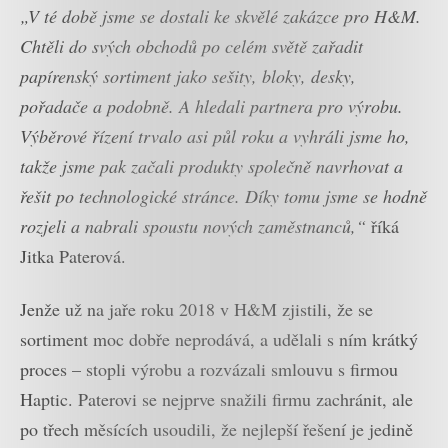
„V té době jsme se dostali ke skvělé zakázce pro H&M.
Chtěli do svých obchodů po celém světě zařadit
papírenský sortiment jako sešity, bloky, desky,
pořadače a podobně. A hledali partnera pro výrobu.
Výběrové řízení trvalo asi půl roku a vyhráli jsme ho,
takže jsme pak začali produkty společně navrhovat a
řešit po technologické stránce. Díky tomu jsme se hodně
rozjeli a nabrali spoustu nových zaměstnanců,“
říká
Jitka Paterová.
Jenže už na jaře roku 2018 v H&M zjistili, že se
sortiment moc dobře neprodává, a udělali s ním krátký
proces – stopli výrobu a rozvázali smlouvu s firmou
Haptic. Paterovi se nejprve snažili firmu zachránit, ale
po třech měsících usoudili, že nejlepší řešení je jedině