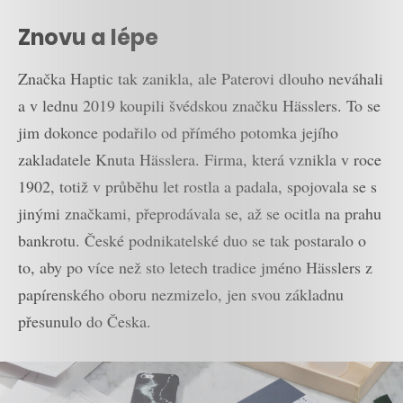
Znovu a lépe
Značka Haptic tak zanikla, ale Paterovi dlouho neváhali
a v lednu 2019 koupili švédskou značku Hässlers. To se
jim dokonce podařilo od přímého potomka jejího
zakladatele Knuta Hässlera. Firma, která vznikla v roce
1902, totiž v průběhu let rostla a padala, spojovala se s
jinými značkami, přeprodávala se, až se ocitla na prahu
bankrotu. České podnikatelské duo se tak postaralo o
to, aby po více než sto letech tradice jméno Hässlers z
papírenského oboru nezmizelo, jen svou základnu
přesunulo do Česka.