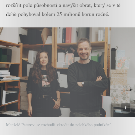
rozšířit pole působnosti a navýšit obrat, který se v té
době pohyboval kolem 25 milionů korun ročně.
Manželé Paterovi se rozhodli vkročit do nelehkého podnikání