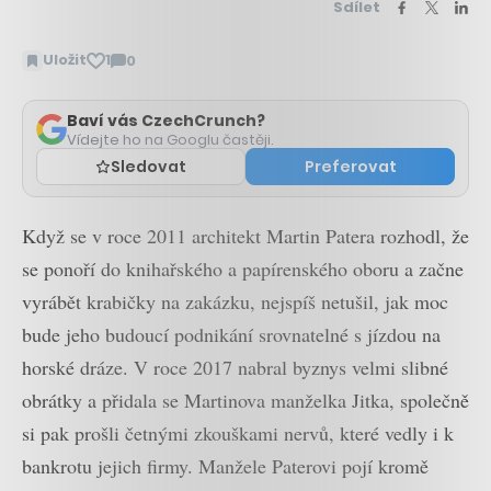
Sdílet
Uložit
1
0
Zobrazit
komentáře
Baví vás CzechCrunch?
Vídejte ho na Googlu častěji.
Sledovat
Preferovat
Když se v roce 2011 architekt Martin Patera rozhodl, že
se ponoří do knihařského a papírenského oboru a začne
vyrábět krabičky na zakázku, nejspíš netušil, jak moc
bude jeho budoucí podnikání srovnatelné s jízdou na
horské dráze. V roce 2017 nabral byznys velmi slibné
obrátky a přidala se Martinova manželka Jitka, společně
si pak prošli četnými zkouškami nervů, které vedly i k
bankrotu jejich firmy. Manžele Paterovi pojí kromě