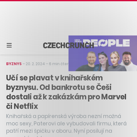
BYZNYS
–
20. 2. 2024
–
6 min čtení
Učí se plavat v knihařském
byznysu. Od bankrotu se Češi
dostali až k zakázkám pro Marvel
či Netflix
Knihařská a papírenská výroba nezní možná
moc sexy, Paterovi ale vybudovali firmu, která
patří mezi špičku v oboru. Nyní posilují na