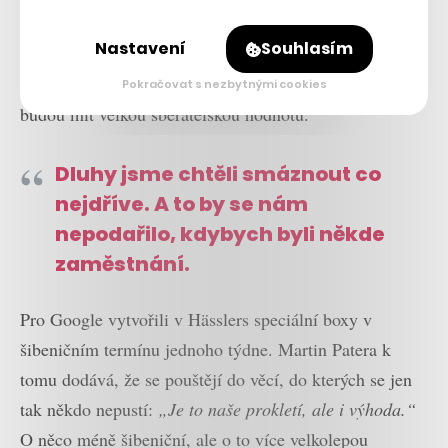
boxů pro launch videohry
Marvel’s Midnight Suns
s
Nastavení
Souhlasím
dvaceti gravírovanými kartičkami. Boxy se rozesílaly
influencerům po celém světě a počítalo se s tím, že
Pokračovat s nezbytnými cookies
budou mít velkou sběratelskou hodnotu.
Dluhy jsme chtěli smáznout co
nejdříve. A to by se nám
nepodařilo, kdybych byli někde
zaměstnání.
Pro Google vytvořili v Hässlers speciální boxy v
šibeničním termínu jednoho týdne. Martin Patera k
tomu dodává, že se pouštějí do věcí, do kterých se jen
tak někdo nepustí:
„Je to naše prokletí, ale i výhoda.“
O něco méně šibeniční, ale o to více velkolepou