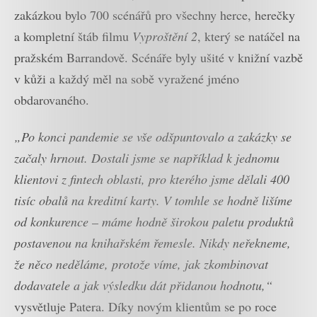
zakázkou bylo 700 scénářů pro všechny herce, herečky
a kompletní štáb filmu
Vyproštění 2
, který se natáčel na
pražském Barrandově. Scénáře byly ušité v knižní vazbě
v kůži a každý měl na sobě vyražené jméno
obdarovaného.
„Po konci pandemie se vše odšpuntovalo a zakázky se
začaly hrnout. Dostali jsme se například k jednomu
klientovi z fintech oblasti, pro kterého jsme dělali 400
tisíc obalů na kreditní karty. V tomhle se hodně lišíme
od konkurence – máme hodně širokou paletu produktů
postavenou na knihařském řemesle. Nikdy neřekneme,
že něco neděláme, protože víme, jak zkombinovat
dodavatele a jak výsledku dát přidanou hodnotu,“
vysvětluje Patera. Díky novým klientům se po roce