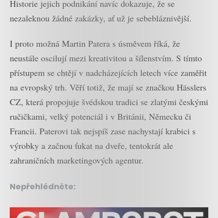
Historie jejich podnikání navíc dokazuje, že se
nezaleknou žádné zakázky, ať už je sebebláznivější.
I proto možná Martin Patera s úsměvem říká, že
neustále oscilují mezi kreativitou a šílenstvím. S tímto
přístupem se chtějí v nadcházejících letech více zaměřit
na evropský trh. Věří totiž, že mají se značkou Hässlers
CZ, která propojuje švédskou tradici se zlatými českými
ručičkami, velký potenciál i v Británii, Německu či
Francii. Paterovi tak nejspíš zase nachystají krabici s
výrobky a začnou ťukat na dveře, tentokrát ale
zahraničních marketingových agentur.
Nepřehlédněte: