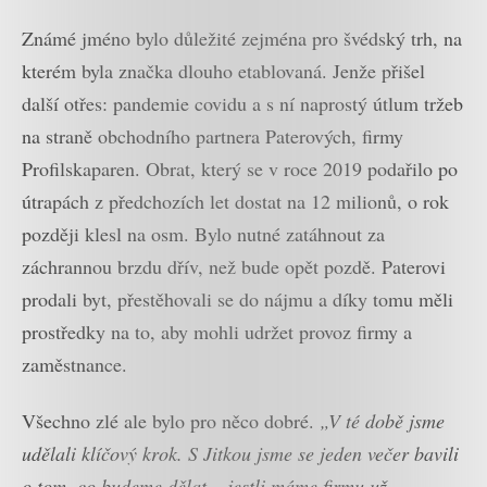
Známé jméno bylo důležité zejména pro švédský trh, na
kterém byla značka dlouho etablovaná. Jenže přišel
další otřes: pandemie covidu a s ní naprostý útlum tržeb
na straně obchodního partnera Paterových, firmy
Profilskaparen. Obrat, který se v roce 2019 podařilo po
útrapách z předchozích let dostat na 12 milionů, o rok
později klesl na osm. Bylo nutné zatáhnout za
záchrannou brzdu dřív, než bude opět pozdě. Paterovi
prodali byt, přestěhovali se do nájmu a díky tomu měli
prostředky na to, aby mohli udržet provoz firmy a
zaměstnance.
Všechno zlé ale bylo pro něco dobré.
„V té době jsme
udělali klíčový krok. S Jitkou jsme se jeden večer bavili
o tom, co budeme dělat – jestli máme firmu už