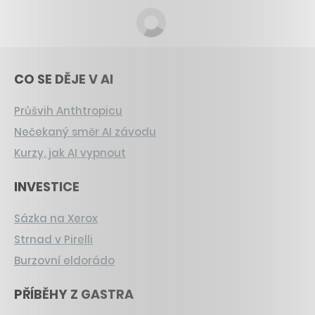
CO SE DĚJE V AI
Průšvih Anthtropicu
Nečekaný směr AI závodu
Kurzy, jak AI vypnout
INVESTICE
Sázka na Xerox
Strnad v Pirelli
Burzovní eldorádo
PŘÍBĚHY Z GASTRA