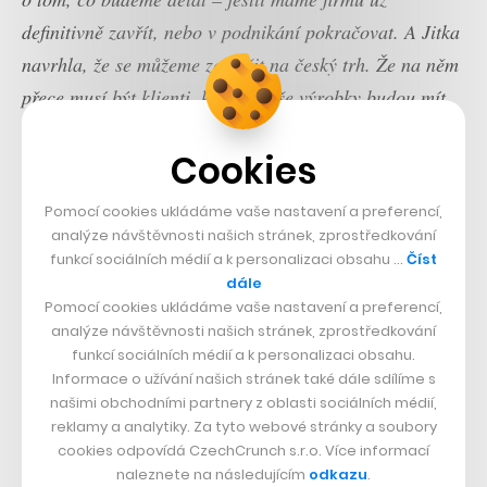
definitivně zavřít, nebo v podnikání pokračovat. A Jitka
navrhla, že se můžeme zaměřit na český trh. Že na něm
přece musí být klienti, kteří o naše výrobky budou mít
zájem. Navíc nám bylo jasné, že firmy budou chtít
Cookies
během pandemie trochu jinak komunikovat, že budou
chtít zážitky přenést k lidem domů, když jsou zavřené
Pomocí cookies ukládáme vaše nastavení a preferencí,
obchody. A zážitek z produktu začíná právě u obalu,“
analýze návštěvnosti našich stránek, zprostředkování
popisuje Martin Patera.
funkcí sociálních médií a k personalizaci obsahu …
Číst
dále
Pomocí cookies ukládáme vaše nastavení a preferencí,
Nastalo tak období, které by se dalo označit jako
analýze návštěvnosti našich stránek, zprostředkování
podomní prodej. Martin Patera vzal krabici s ukázkou
funkcí sociálních médií a k personalizaci obsahu.
Informace o užívání našich stránek také dále sdílíme s
nejlepších výrobků a chodil od agentury k agentuře. A
našimi obchodními partnery z oblasti sociálních médií,
zabralo to. Přes české i anglické marketingové firmy tak
reklamy a analytiky. Za tyto webové stránky a soubory
začali přibývat noví klienti, mezi kterými byl i Google,
cookies odpovídá CzechCrunch s.r.o. Více informací
naleznete na následujícím
odkazu
.
Rimmel nebo Marvel. Pro ten připravili 128 velkých