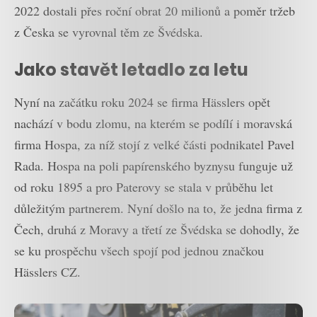
2022 dostali přes roční obrat 20 milionů a poměr tržeb
z Česka se vyrovnal těm ze Švédska.
Jako stavět letadlo za letu
Nyní na začátku roku 2024 se firma Hässlers opět
nachází v bodu zlomu, na kterém se podílí i moravská
firma Hospa, za níž stojí z velké části podnikatel Pavel
Rada. Hospa na poli papírenského byznysu funguje už
od roku 1895 a pro Paterovy se stala v průběhu let
důležitým partnerem. Nyní došlo na to, že jedna firma z
Čech, druhá z Moravy a třetí ze Švédska se dohodly, že
se ku prospěchu všech spojí pod jednou značkou
Hässlers CZ.