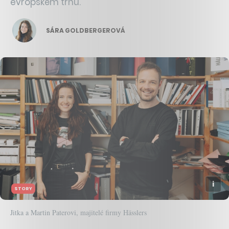
evropském trhu.
SÁRA GOLDBERGEROVÁ
STORY
Jitka a Martin Paterovi, majitelé firmy Hässlers