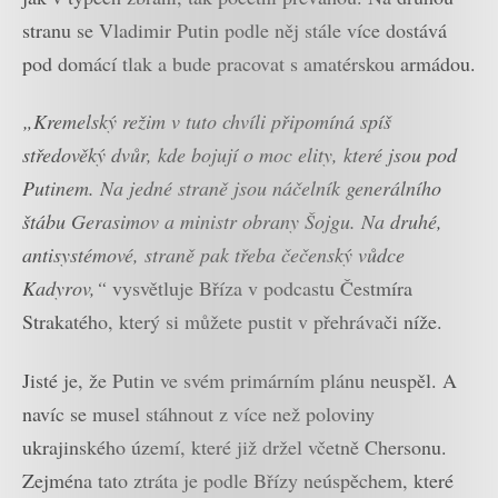
stranu se Vladimir Putin podle něj stále více dostává
pod domácí tlak a bude pracovat s amatérskou armádou.
„Kremelský režim v tuto chvíli připomíná spíš
středověký dvůr, kde bojují o moc elity, které jsou pod
Putinem. Na jedné straně jsou náčelník generálního
štábu Gerasimov a ministr obrany Šojgu. Na druhé,
antisystémové, straně pak třeba čečenský vůdce
Kadyrov,“
vysvětluje Bříza v podcastu Čestmíra
Strakatého, který si můžete pustit v přehrávači níže.
Jisté je, že Putin ve svém primárním plánu neuspěl. A
navíc se musel stáhnout z více než poloviny
ukrajinského území, které již držel včetně Chersonu.
Zejména tato ztráta je podle Břízy neúspěchem, které