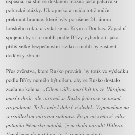
úspěšná, na stůl se dostanou možná ještě palčivější
politické otázky. Ukrajinská armáda totiž může
překročit hranice, které byly porušené 24. února
loňského roku, a vydat se na Krym a Donbas. Západní
spojenci by si to mohli podle Břízy vyhodnotit jako
příliš velké bezpečnostní riziko a mohli by zastavit
dodávky zbraní.
Přes zvěrstva, které Rusko provádí, by totiž ve výsledku
podle Břízy nemělo být cílem, aby se Rusko dostalo
zcela na kolena.
„Cílem války musí být to, že Ukrajina
musí vyhrát, ale zároveň se Ruská federace se nesmí
rozpadnout. To by nebyl dobrý výsledek. Vzpomeňme na
versailleskou mírovou smlouvu. Po první světové válce
potupila Německo natolik, že nechala narodit Hitlera.
Nemůžeme dopustit ani to,“
uzavírá analytik.