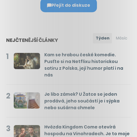
Přejít do diskuze
Týden
Měsíc
NEJČTENĚJŠÍ ČLÁNKY
1
Kam se hrabou české komedie.
Pusťte si na Netflixu historickou
satiru z Polska, její humor platí i na
nás
2
Je libo zámek? U Žatce se jeden
prodává, jeho součástí je i sýpka
nebo sušárna chmele
3
Hvězda Kingdom Come otevírá
hospodu na Vinohradech. Je to moje