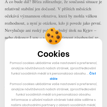
A co bude dál? Bříza zdůrazňuje, že současná situace je
relativně stabilní jen dočasně. V příštích měsících
očekává významnou ofenzivu, která by mohla válkou
rozhodnout, a nyní je otázkou, kdo ji povede jako první.
Nevylučuje ani ruský pokus o druhý útok na Kyjev –
nebo dokonce Lvov – s cílem odříznout zásobování ze
Západu.
Cookies
„Pokud by takový útok nastal, mohlo by to znamenat
Pomocí cookies ukládáme vaše nastavení a preferencí,
druhé Ardeny (oblast na pomezí Lucemburska a Belgie,
analýze návštěvnosti našich stránek, zprostředkování
která sehrála podstatnou roli v bojích za druhé světové
funkcí sociálních médií a k personalizaci obsahu …
Číst
války, pozn. red.). Rusko by doufalo, že to budou
dále
Pomocí cookies ukládáme vaše nastavení a preferencí,
Ardeny roku 1940, kdy Německo v rekordním čase
analýze návštěvnosti našich stránek, zprostředkování
rozhodlo bitvu o Francii. Já se spíš klaním k tomu, že
funkcí sociálních médií a k personalizaci obsahu.
to budou Ardeny z prosince 1944, kdy se armáda
Informace o užívání našich stránek také dále sdílíme s
našimi obchodními partnery z oblasti sociálních médií,