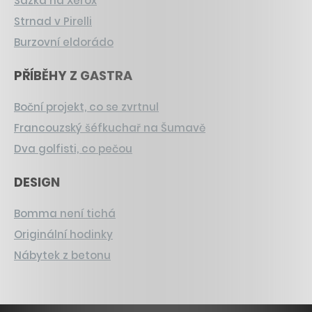
Sázka na Xerox
Strnad v Pirelli
Burzovní eldorádo
PŘÍBĚHY Z GASTRA
Boční projekt, co se zvrtnul
Francouzský šéfkuchař na Šumavě
Dva golfisti, co pečou
DESIGN
Bomma není tichá
Originální hodinky
Nábytek z betonu