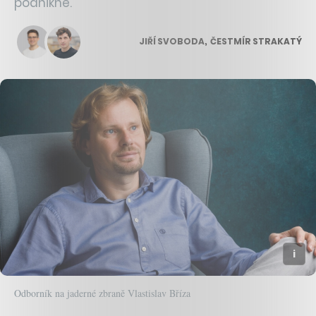
podnikne.
JIŘÍ SVOBODA
,
ČESTMÍR STRAKATÝ
Odborník na jaderné zbraně Vlastislav Bříza