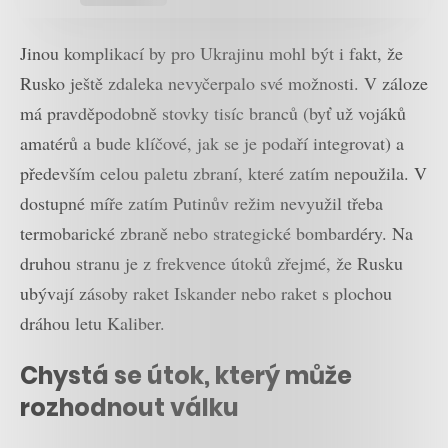
Jinou komplikací by pro Ukrajinu mohl být i fakt, že
Rusko ještě zdaleka nevyčerpalo své možnosti. V záloze
má pravděpodobně stovky tisíc branců (byť už vojáků
amatérů a bude klíčové, jak se je podaří integrovat) a
především celou paletu zbraní, které zatím nepoužila. V
dostupné míře zatím Putinův režim nevyužil třeba
termobarické zbraně nebo strategické bombardéry. Na
druhou stranu je z frekvence útoků zřejmé, že Rusku
ubývají zásoby raket Iskander nebo raket s plochou
dráhou letu Kaliber.
Chystá se útok, který může
rozhodnout válku