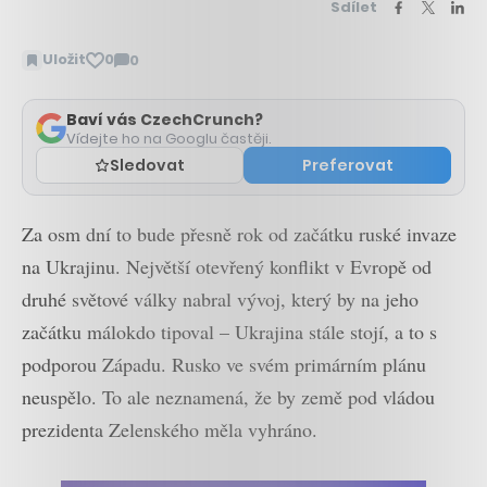
Sdílet
Uložit
0
0
Zobrazit
komentáře
Baví vás CzechCrunch?
Vídejte ho na Googlu častěji.
Sledovat
Preferovat
Za osm dní to bude přesně rok od začátku ruské invaze
na Ukrajinu. Největší otevřený konflikt v Evropě od
druhé světové války nabral vývoj, který by na jeho
začátku málokdo tipoval – Ukrajina stále stojí, a to s
podporou Západu. Rusko ve svém primárním plánu
neuspělo. To ale neznamená, že by země pod vládou
prezidenta Zelenského měla vyhráno.