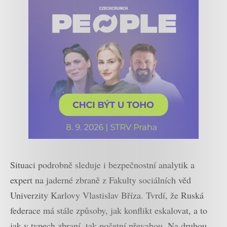
Situaci podrobně sleduje i bezpečnostní analytik a
expert na jaderné zbraně z Fakulty sociálních věd
Univerzity Karlovy Vlastislav Bříza. Tvrdí, že Ruská
federace má stále způsoby, jak konflikt eskalovat, a to
jak v typech zbraní, tak početní převahou. Na druhou