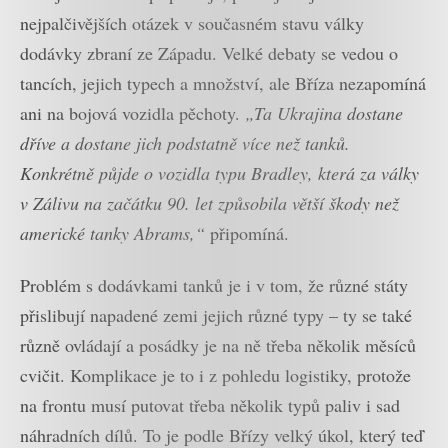
nejpalčivějších otázek v současném stavu války
dodávky zbraní ze Západu. Velké debaty se vedou o
tancích, jejich typech a množství, ale Bříza nezapomíná
ani na bojová vozidla pěchoty.
„Ta Ukrajina dostane
dříve a dostane jich podstatně více než tanků.
Konkrétně půjde o vozidla typu Bradley, která za války
v Zálivu na začátku 90. let způsobila větší škody než
americké tanky Abrams,“
připomíná.
Problém s dodávkami tanků je i v tom, že různé státy
přislibují napadené zemi jejich různé typy – ty se také
různě ovládají a posádky je na ně třeba několik měsíců
cvičit. Komplikace je to i z pohledu logistiky, protože
na frontu musí putovat třeba několik typů paliv i sad
náhradních dílů. To je podle Břízy velký úkol, který teď