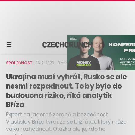
SPOLEČNOST
–
16. 2. 2023
–
3 min čtení
Ukrajina musí vyhrát, Rusko se ale
nesmí rozpadnout. To by bylo do
budoucna riziko, říká analytik
Bříza
Expert na jaderné zbraně a bezpečnost
Vlastislav Bříza tvrdí, že se blíží útok, který může
válku rozhodnout. Otázka ale je, kdo ho