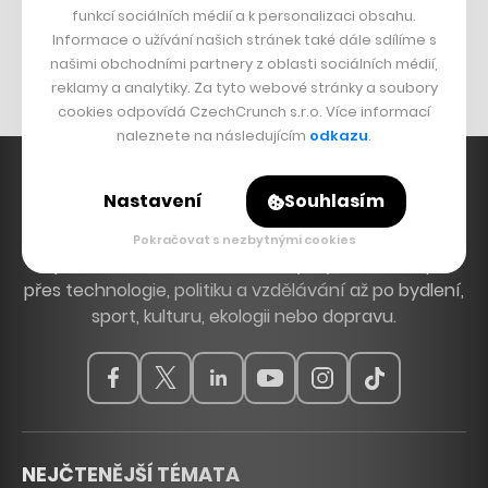
funkcí sociálních médií a k personalizaci obsahu.
Originální hodinky
Informace o užívání našich stránek také dále sdílíme s
Nábytek z betonu
našimi obchodními partnery z oblasti sociálních médií,
reklamy a analytiky. Za tyto webové stránky a soubory
cookies odpovídá CzechCrunch s.r.o. Více informací
naleznete na následujícím
odkazu
.
Nastavení
Souhlasím
Hlavní zdroj inspirace. Věnujeme se tématům, která
Pokračovat s nezbytnými cookies
hýbou Českem a světem, od byznysu a startupů
přes technologie, politiku a vzdělávání až po bydlení,
sport, kulturu, ekologii nebo dopravu.
NEJČTENĚJŠÍ TÉMATA