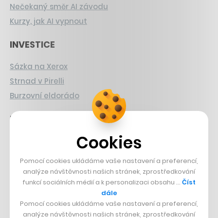
Nečekaný směr AI závodu
Kurzy, jak AI vypnout
INVESTICE
Sázka na Xerox
Strnad v Pirelli
Burzovní eldorádo
PŘÍBĚHY Z GASTRA
Cookies
Boční projekt, co se zvrtnul
Francouzský šéfkuchař na Šumavě
Pomocí cookies ukládáme vaše nastavení a preferencí,
Dva golfisti, co pečou
analýze návštěvnosti našich stránek, zprostředkování
funkcí sociálních médií a k personalizaci obsahu …
Číst
DESIGN
dále
Pomocí cookies ukládáme vaše nastavení a preferencí,
analýze návštěvnosti našich stránek, zprostředkování
Bomma není tichá