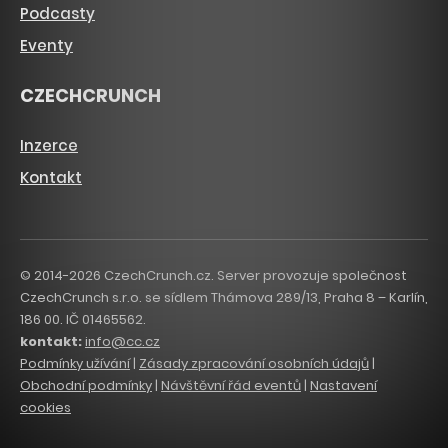
Podcasty
Eventy
CZECHCRUNCH
Inzerce
Kontakt
© 2014-2026 CzechCrunch.cz. Server provozuje společnost
CzechCrunch s.r.o. se sídlem Thámova 289/13, Praha 8 – Karlín,
186 00. IČ 01465562.
kontakt:
info@cc.cz
Podmínky užívání
|
Zásady zpracování osobních údajů
|
Obchodní podmínky
|
Návštěvní řád eventů
|
Nastavení
cookies