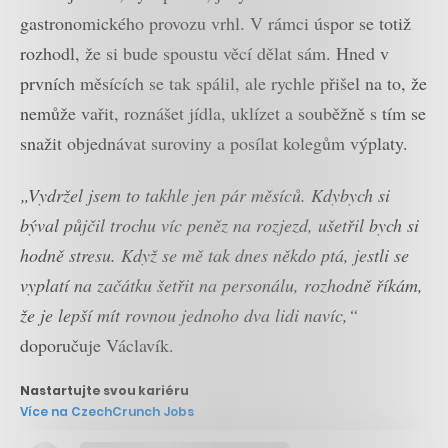
gastronomického provozu vrhl. V rámci úspor se totiž
rozhodl, že si bude spoustu věcí dělat sám. Hned v
prvních měsících se tak spálil, ale rychle přišel na to, že
nemůže vařit, roznášet jídla, uklízet a souběžně s tím se
snažit objednávat suroviny a posílat kolegům výplaty.
„Vydržel jsem to takhle jen pár měsíců. Kdybych si
býval půjčil trochu víc peněz na rozjezd, ušetřil bych si
hodně stresu. Když se mě tak dnes někdo ptá, jestli se
vyplatí na začátku šetřit na personálu, rozhodně říkám,
že je lepší mít rovnou jednoho dva lidi navíc,“
doporučuje Václavík.
Nastartujte svou kariéru
Více na CzechCrunch Jobs