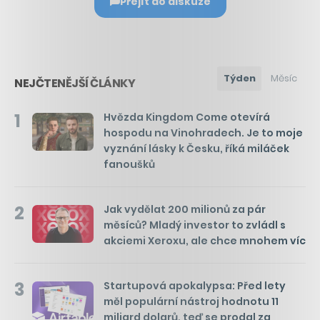
Přejít do diskuze
Týden
Měsíc
NEJČTENĚJŠÍ ČLÁNKY
1
Hvězda Kingdom Come otevírá
hospodu na Vinohradech. Je to moje
vyznání lásky k Česku, říká miláček
fanoušků
2
Jak vydělat 200 milionů za pár
měsíců? Mladý investor to zvládl s
akciemi Xeroxu, ale chce mnohem víc
3
Startupová apokalypsa: Před lety
měl populární nástroj hodnotu 11
miliard dolarů, teď se prodal za