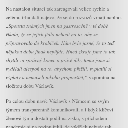
Na nastalou situaci tak zareagovali velice rychle a
celému trhu dali najevo, že se do rozvozů vrhají naplno.
„Spousta známých jmen na gastroscéně v té době
říkala, že se jejich jídlo nehodí na to, aby se
připravovalo do krabiček. Nám bylo jasné, že to teď
nějakou dobu jinak nepůjde. Hned zkraje jsme to tak
chytili za správný konec a právě díky tomu jsme si
vydělali alespoň na to, abychom přežili, vyplatili si
výplaty a nemuseli nikoho propouštět,“
vzpomíná na
složitou dobu Václavík.
Po celou dobu navíc Václavík s Němcem se svým
týmem transparentně komunikovali, a i když klíčoví
členové týmu dostali podíl na zisku, s příchodem
pandemie si na rovinu řekli, že výdělek nebude tak