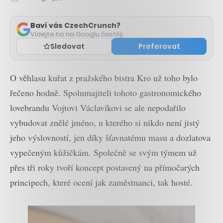
Zobrazit
komentáře
Baví vás CzechCrunch?
Vídejte ho na Googlu častěji.
Sledovat
Preferovat
O věhlasu kuřat z pražského bistra Kro už toho bylo
řečeno hodně. Spolumajiteli tohoto gastronomického
lovebrandu Vojtovi Václavíkovi se ale nepodařilo
vybudovat znělé jméno, u kterého si nikdo není jistý
jeho výslovností, jen díky šťavnatému masu a dozlatova
vypečeným kůžičkám. Společně se svým týmem už
přes tři roky tvoří koncept postavený na přímočarých
principech, které ocení jak zaměstnanci, tak hosté.