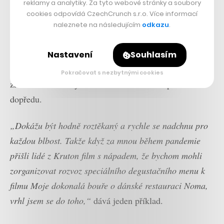
reklamy a analytiky. Za tyto webové stránky a soubory
Václavík.
cookies odpovídá CzechCrunch s.r.o. Více informací
naleznete na následujícím
odkazu
.
Nadšení pro každý nový nápad
Vojtěch Václavík poukazuje na jednu svou vlastnost,
Nastavení
Souhlasím
kterou sice přidělává svým kolegům práci navíc,
Pokračovat s nezbytnými cookies
zároveň se ale díky ní značka Kro neustále posouvá
dopředu.
„Dokážu být hodně roztěkaný a rychle se nadchnu pro
každou blbost. Takže když za mnou během pandemie
přišli lidé z Kruton film s nápadem, že bychom mohli
zorganizovat rozvoz speciálního degustačního menu k
filmu Moje dokonalá bouře o dánské restauraci Noma,
vrhl jsem se do toho,“
dává jeden příklad.