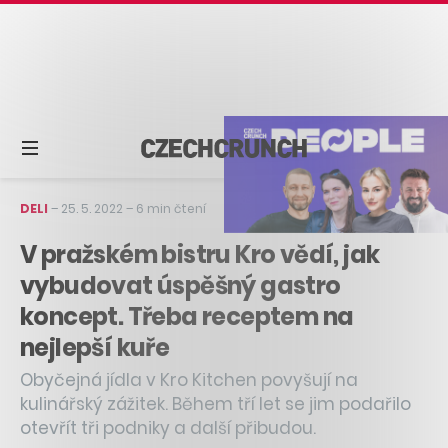
DELI
–
25. 5. 2022
–
6 min čtení
V pražském bistru Kro vědí, jak
vybudovat úspěšný gastro
koncept. Třeba receptem na
nejlepší kuře
Obyčejná jídla v Kro Kitchen povyšují na
kulinářský zážitek. Během tří let se jim podařilo
otevřít tři podniky a další přibudou.