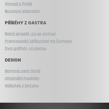
Strnad v Pirelli
Burzovní eldorádo
PŘÍBĚHY Z GASTRA
Boční projekt, co se zvrtnul
Francouzský šéfkuchař na Šumavě
Dva golfisti, co pečou
DESIGN
Bomma není tichá
Originální hodinky
Nábytek z betonu