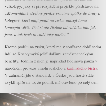
velkolepý, jaký si při rozjíždění projektu představovali.
„Momentálně všechny peníze vracíme zpátky do firmy a
kolegové, kteří mají podíl na zisku, musejí tomu
konceptu věřit. Věci si ale říkáme od začátku tak, jak
jsou, a tak bych to chtěl taky udržet.“
Kromě podílu na zisku, který má v současné době sedm
lidí, se Kro vymyká ještě dalšími zaměstnaneckými
benefity. Jedním z nich je například hodinová pauza v
náročném provozu vinohradského a
karlínského bistra
.
V zahraničí jde o standard, v Česku jsou hosté stále
zvyklí spíše na to, že podnik má otevřeno po celý den.