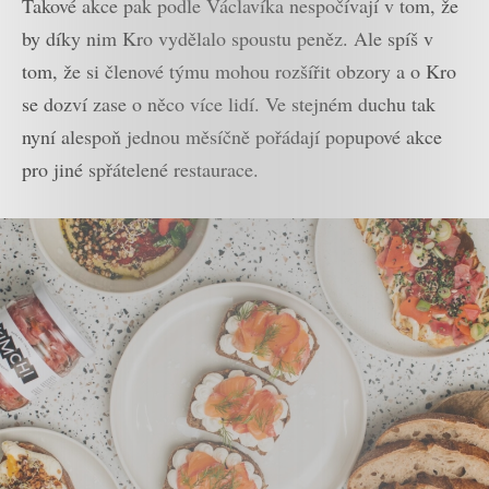
Takové akce pak podle Václavíka nespočívají v tom, že
by díky nim Kro vydělalo spoustu peněz. Ale spíš v
tom, že si členové týmu mohou rozšířit obzory a o Kro
se dozví zase o něco více lidí. Ve stejném duchu tak
nyní alespoň jednou měsíčně pořádají popupové akce
pro jiné spřátelené restaurace.