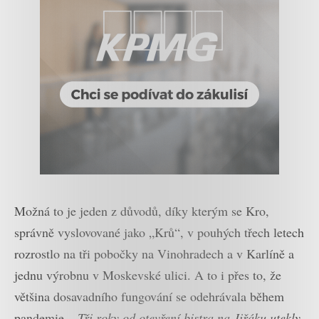
Možná to je jeden z důvodů, díky kterým se Kro,
správně vyslovované jako „Krů“, v pouhých třech letech
rozrostlo na tři pobočky na Vinohradech a v Karlíně a
jednu výrobnu v Moskevské ulici. A to i přes to, že
většina dosavadního fungování se odehrávala během
pandemie.
„Tři roky od otevření bistra na Jiřáku utekly