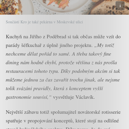
Součástí Kro je také pekárna v Moskevské ulici
Kuchyň na Jiřího z Poděbrad si tak občas může vzít do
parády šéfkuchař z úplně jiného projektu.
„My totiž
nechceme dělat pořád to samé. A třeba takový fine
dining nám hodně chybí, protože většina z nás prošla
restauracemi tohoto typu. Díky podobným akcím si tak
můžeme jednou za čas zavařit trochu jinak, ale nejsme
tolik svázáni pravidly, která s konceptem vyšší
gastronomie souvisí,“
vysvětluje Václavík.
Největší zábavu totiž spolumajitel novátorské rotisserie
spatřuje v propojování konceptů, které stojí na odlišné