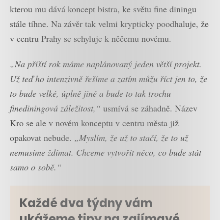
kterou mu dává koncept bistra, ke světu fine diningu
stále tíhne. Na závěr tak velmi krypticky poodhaluje, že
v centru Prahy se schyluje k něčemu novému.
„Na příští rok máme naplánovaný jeden větší projekt.
Už teď ho intenzivně řešíme a zatím můžu říct jen to, že
to bude velké, úplně jiné a bude to tak trochu
finediningová záležitost,“
usmívá se záhadně. Název
Kro se ale v novém konceptu v centru města již
opakovat nebude.
„Myslím, že už to stačí, že to už
nemusíme ždímat. Chceme vytvořit něco, co bude stát
samo o sobě.“
Každé dva týdny vám
ukážeme tipy na zajímavé