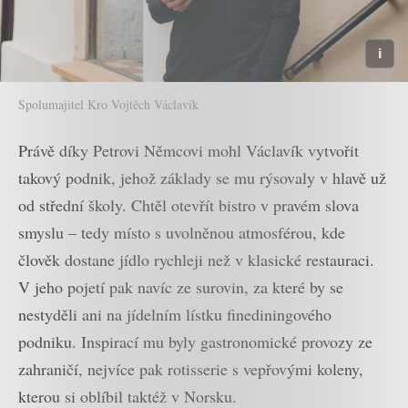
Spolumajitel Kro Vojtěch Václavík
Právě díky Petrovi Němcovi mohl Václavík vytvořit
takový podnik, jehož základy se mu rýsovaly v hlavě už
od střední školy. Chtěl otevřít bistro v pravém slova
smyslu – tedy místo s uvolněnou atmosférou, kde
člověk dostane jídlo rychleji než v klasické restauraci.
V jeho pojetí pak navíc ze surovin, za které by se
nestyděli ani na jídelním lístku finediningového
podniku. Inspirací mu byly gastronomické provozy ze
zahraničí, nejvíce pak rotisserie s vepřovými koleny,
kterou si oblíbil taktéž v Norsku.