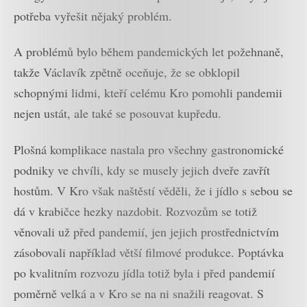
potřeba vyřešit nějaký problém.
A problémů bylo během pandemických let požehnaně,
takže Václavík zpětně oceňuje, že se obklopil
schopnými lidmi, kteří celému Kro pomohli pandemii
nejen ustát, ale také se posouvat kupředu.
Plošná komplikace nastala pro všechny gastronomické
podniky ve chvíli, kdy se musely jejich dveře zavřít
hostům. V Kro však naštěstí věděli, že i jídlo s sebou se
dá v krabičce hezky nazdobit. Rozvozům se totiž
věnovali už před pandemií, jen jejich prostřednictvím
zásobovali například větší filmové produkce. Poptávka
po kvalitním rozvozu jídla totiž byla i před pandemií
poměrně velká a v Kro se na ni snažili reagovat. S