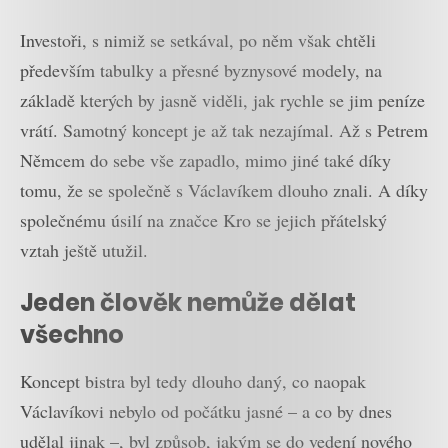
Investoři, s nimiž se setkával, po něm však chtěli
především tabulky a přesné byznysové modely, na
základě kterých by jasně viděli, jak rychle se jim peníze
vrátí. Samotný koncept je až tak nezajímal. Až s Petrem
Němcem do sebe vše zapadlo, mimo jiné také díky
tomu, že se společně s Václavíkem dlouho znali. A díky
společnému úsilí na značce Kro se jejich přátelský
vztah ještě utužil.
Jeden člověk nemůže dělat
všechno
Koncept bistra byl tedy dlouho daný, co naopak
Václavíkovi nebylo od počátku jasné – a co by dnes
udělal jinak –, byl způsob, jakým se do vedení nového