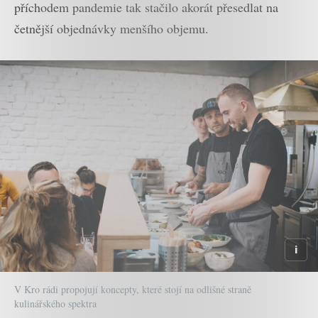
příchodem pandemie tak stačilo akorát přesedlat na
četnější objednávky menšího objemu.
V Kro rádi propojují koncepty, které stojí na odlišné straně
kulinářského spektra