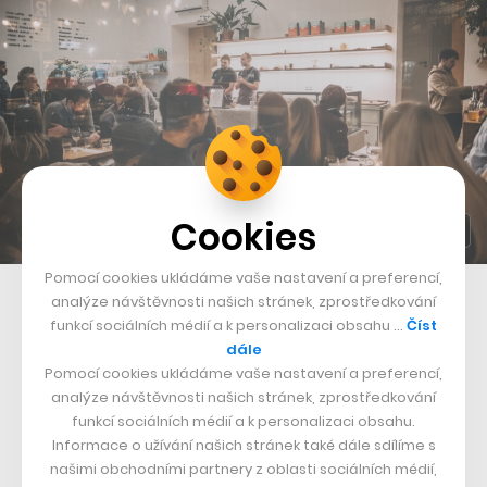
Cookies
Pomocí cookies ukládáme vaše nastavení a preferencí,
V kavárně Kro Coffee se pravidelně odehrávají gastronomické pop-up
analýze návštěvnosti našich stránek, zprostředkování
akce
funkcí sociálních médií a k personalizaci obsahu …
Číst
dále
„Během pauzy si dají všichni na směně společné jídlo,
Pomocí cookies ukládáme vaše nastavení a preferencí,
analýze návštěvnosti našich stránek, zprostředkování
odpočinou si, uklidí. Pro chod podniku je to moc
funkcí sociálních médií a k personalizaci obsahu.
důležité, i když je někdy těžké hostům vysvětlovat, že si
Informace o užívání našich stránek také dále sdílíme s
teď hodinu nemůžou dát naše kuře,“
usmívá se
našimi obchodními partnery z oblasti sociálních médií,