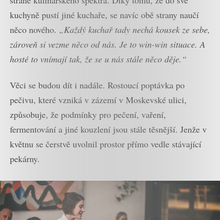
straně kulinářského spektra. Díky tomu, že do své
kuchyně pustí jiné kuchaře, se navíc obě strany naučí
něco nového.
„Každý kuchař tady nechá kousek ze sebe,
zároveň si vezme něco od nás. Je to win-win situace. A
hosté to vnímají tak, že se u nás stále něco děje.“
Věci se budou dít i nadále. Rostoucí poptávka po
pečivu, které vzniká v zázemí v Moskevské ulici,
způsobuje, že podmínky pro pečení, vaření,
fermentování a jiné kouzlení jsou stále těsnější. Jenže v
květnu se čerstvě uvolnil prostor přímo vedle stávající
pekárny.