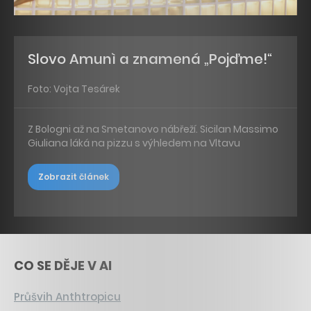
Slovo Amunì a znamená „Pojďme!“
Foto: Vojta Tesárek
Z Bologni až na Smetanovo nábřeží. Sicilan Massimo
Giuliana láká na pizzu s výhledem na Vltavu
Zobrazit článek
CO SE DĚJE V AI
Průšvih Anthtropicu