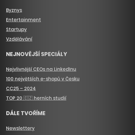
Byznys
Entertainment
Startupy
Vzdělávání
NEJNOVĚJŠÍ SPECIÁLY
Nejvlivnější CEOs na LinkedInu
100 největších e-shopů v Česku
CC25 – 2024
TOP 20 🇨🇿 herních studií
DÁLE TVOŘÍME
Newslettery