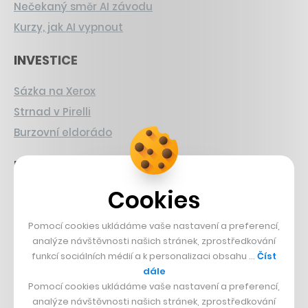
Nečekaný směr AI závodu
Kurzy, jak AI vypnout
INVESTICE
Sázka na Xerox
Strnad v Pirelli
Burzovní eldorádo
PŘÍBĚHY Z GASTRA
Cookies
Boční projekt, co se zvrtnul
Francouzský šéfkuchař na Šumavě
Pomocí cookies ukládáme vaše nastavení a preferencí,
Dva golfisti, co pečou
analýze návštěvnosti našich stránek, zprostředkování
funkcí sociálních médií a k personalizaci obsahu …
Číst
DESIGN
dále
Pomocí cookies ukládáme vaše nastavení a preferencí,
Bomma není tichá
analýze návštěvnosti našich stránek, zprostředkování