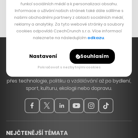
funkcí sociálních médií a k personalizaci obsahu.
Originální hodinky
Informace o užívání našich stránek také dále sdílíme s
Nábytek z betonu
našimi obchodními partnery z oblasti sociálních médií,
reklamy a analytiky. Za tyto webové stránky a soubory
cookies odpovídá CzechCrunch s.r.o. Více informací
naleznete na následujícím
odkazu
.
Nastavení
Souhlasím
Hlavní zdroj inspirace. Věnujeme se tématům, která
Pokračovat s nezbytnými cookies
hýbou Českem a světem, od byznysu a startupů
přes technologie, politiku a vzdělávání až po bydlení,
sport, kulturu, ekologii nebo dopravu.
NEJČTENĚJŠÍ TÉMATA