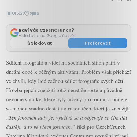
Uložit
0
0
Zobrazit
komentáře
Baví vás CzechCrunch?
Vídejte ho na Googlu častěji.
Sledovat
Preferovat
Sdílení fotografií a videí na sociálních sítích patří v
dnešní době k běžným aktivitám. Problém však přichází
ve chvíli, kdy lidé začnou sdílet fotografie svých dětí.
Hrozba jejich zneužití totiž neustále roste a původně
nevinné snímky, které byly určeny pro rodinu a přátele,
se mohou snadno dostat do rukou těch, kteří je zneužijí.
„Ten fenomén tady je, využívá se a objevuje se čím dál
častěji, a to ve všech formách,“
říká pro CzechCrunch
Kateřina Klapilová, vedoucí Centra pro sexuální zdraví