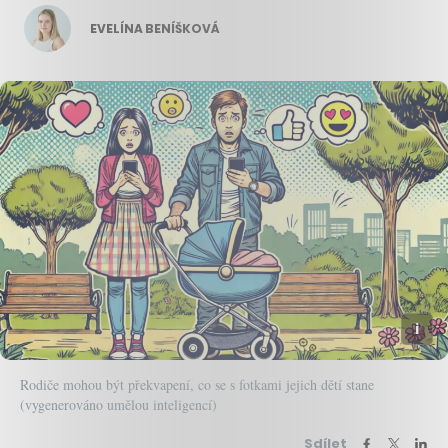
EVELÍNA BENÍŠKOVÁ
Rodiče mohou být překvapení, co se s fotkami jejich dětí stane
(vygenerováno umělou inteligencí)
Sdílet