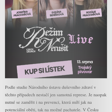
Podle studie Národního ústavu duševního zdraví v
těchto případech nestačí jen samotná represe. Je naopak
nutné se zaměřit i na prevenci, která míří jak na
potenciální oběti, tak na možné pachatele. V Česku