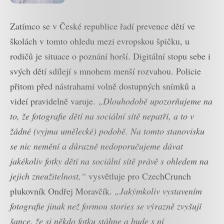
Zatímco se v České republice řadí prevence dětí ve
školách v tomto ohledu mezi evropskou špičku, u
rodičů je situace o poznání horší. Digitální stopu sebe i
svých dětí sdílejí s mnohem menší rozvahou. Policie
přitom před nástrahami volně dostupných snímků a
videí pravidelně varuje.
„Dlouhodobě upozorňujeme na
to, že fotografie dětí na sociální sítě nepatří, a to v
žádné (vyjma umělecké) podobě. Na tomto stanovisku
se nic nemění a důrazně nedoporučujeme dávat
jakékoliv fotky dětí na sociální sítě právě s ohledem na
jejich zneužitelnost,“
vysvětluje pro CzechCrunch
plukovník Ondřej Moravčík.
„Jakýmkoliv vystavením
fotografie jinak než formou stories se výrazně zvyšují
šance, že si někdo fotku stáhne a bude s ní