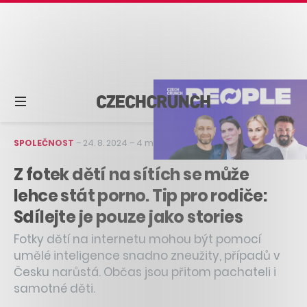
SPOLEČNOST
–
24. 8. 2024
–
4 min čtení
Z fotek dětí na sítích se může
lehce stát porno. Tip pro rodiče:
Sdílejte je pouze jako stories
Fotky dětí na internetu mohou být pomocí
umělé inteligence snadno zneužity, případů v
Česku narůstá. Občas jsou přitom pachateli i
samotné děti.