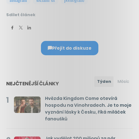
Instagram
sociální síť
pornografie
Sdílet článek
Přejít do diskuze
Týden
Měsíc
NEJČTENĚJŠÍ ČLÁNKY
1
Hvězda Kingdom Come otevírá
hospodu na Vinohradech. Je to moje
vyznání lásky k Česku, říká miláček
fanoušků
Jak vydělat 200 milionů za pár