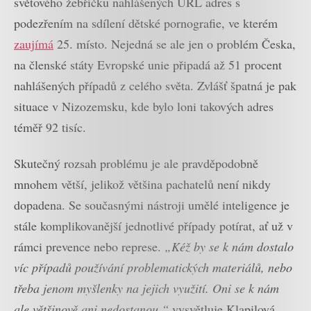
světového žebříčku nahlášených URL adres s
podezřením na sdílení dětské pornografie, ve kterém
zaujímá
25. místo. Nejedná se ale jen o problém Česka,
na členské státy Evropské unie připadá až 51 procent
nahlášených případů z celého světa. Zvlášť špatná je pak
situace v Nizozemsku, kde bylo loni takových adres
téměř 92 tisíc.
Skutečný rozsah problému je ale pravděpodobně
mnohem větší, jelikož většina pachatelů není nikdy
dopadena. Se současnými nástroji umělé inteligence je
stále komplikovanější jednotlivé případy potírat, ať už v
rámci prevence nebo represe.
„Kéž by se k nám dostalo
víc případů používání problematických materiálů, nebo
třeba jenom myšlenky na jejich využití. Oni se k nám
ale většinově ani nedostanou,“
vysvětluje Klapilová,