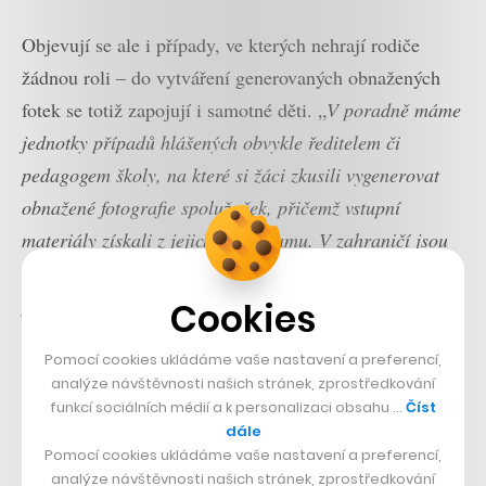
Objevují se ale i případy, ve kterých nehrají rodiče
žádnou roli – do vytváření generovaných obnažených
fotek se totiž zapojují i samotné děti. „
V poradně máme
jednotky případů hlášených obvykle ředitelem či
pedagogem školy, na které si žáci zkusili vygenerovat
obnažené fotografie spolužaček, přičemž vstupní
materiály získali z jejich Instagramu. V zahraničí jsou
těchto případů zdokumentovány desítky. Lze ale
předpokládat, že i v této oblasti dojde k nárůstu,“
uvádí
Cookies
pro CzechCrunch profesor Kamil Kopecký, který
Pomocí cookies ukládáme vaše nastavení a preferencí,
působí na Univerzitě Palackého v Olomouci a v
analýze návštěvnosti našich stránek, zprostředkování
projektu E-Bezpečí.
funkcí sociálních médií a k personalizaci obsahu …
Číst
dále
Nastartujte svou kariéru
Pomocí cookies ukládáme vaše nastavení a preferencí,
Více na CzechCrunch Jobs
analýze návštěvnosti našich stránek, zprostředkování