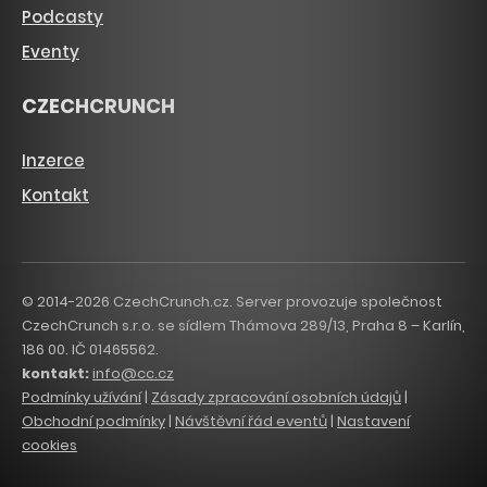
Podcasty
Eventy
CZECHCRUNCH
Inzerce
Kontakt
© 2014-2026 CzechCrunch.cz. Server provozuje společnost
CzechCrunch s.r.o. se sídlem Thámova 289/13, Praha 8 – Karlín,
186 00. IČ 01465562.
kontakt:
info@cc.cz
Podmínky užívání
|
Zásady zpracování osobních údajů
|
Obchodní podmínky
|
Návštěvní řád eventů
|
Nastavení
cookies