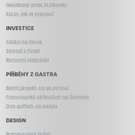
Nečekaný směr AI závodu
Kurzy, jak AI vypnout
INVESTICE
Sázka na Xerox
Strnad v Pirelli
Burzovní eldorádo
PŘÍBĚHY Z GASTRA
Boční projekt, co se zvrtnul
Francouzský šéfkuchař na Šumavě
Dva golfisti, co pečou
DESIGN
Bomma není tichá