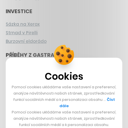
INVESTICE
Sázka na Xerox
Strnad v Pirelli
Burzovní eldorádo
PŘÍBĚHY Z GASTRA
Boční projekt, co se zvrtnul
Cookies
Francouzský šéfkuchař na Šumavě
Dva golfisti, co pečou
Pomocí cookies ukládáme vaše nastavení a preferencí,
analýze návštěvnosti našich stránek, zprostředkování
DESIGN
funkcí sociálních médií a k personalizaci obsahu …
Číst
dále
Bomma není tichá
Pomocí cookies ukládáme vaše nastavení a preferencí,
analýze návštěvnosti našich stránek, zprostředkování
Originální hodinky
funkcí sociálních médií a k personalizaci obsahu.