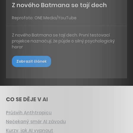
Z nového Batmana se tají dech
Reprofoto: ONE Media/YouTube
Z nového Batmana se tají dech. První testovací
projekce naznačují, že půjde o silný psychologický
horor
Zobrazit článek
CO SE DĚJE V AI
Průšvih Anthtropicu
Nečekaný směr AI závodu
Kurzy, jak AI vypnout