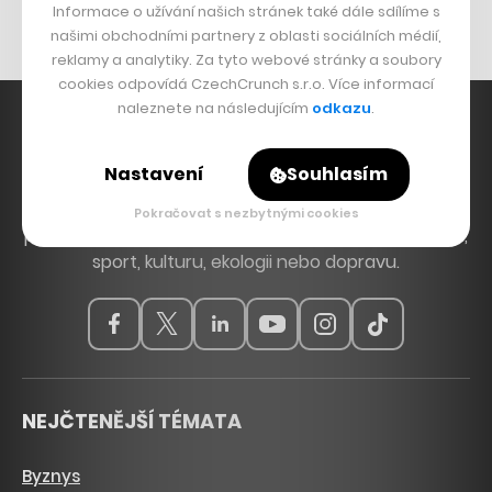
Nábytek z betonu
Informace o užívání našich stránek také dále sdílíme s
našimi obchodními partnery z oblasti sociálních médií,
reklamy a analytiky. Za tyto webové stránky a soubory
cookies odpovídá CzechCrunch s.r.o. Více informací
naleznete na následujícím
odkazu
.
Nastavení
Souhlasím
Hlavní zdroj inspirace. Věnujeme se tématům, která
hýbou Českem a světem, od byznysu a startupů
Pokračovat s nezbytnými cookies
přes technologie, politiku a vzdělávání až po bydlení,
sport, kulturu, ekologii nebo dopravu.
NEJČTENĚJŠÍ TÉMATA
Byznys