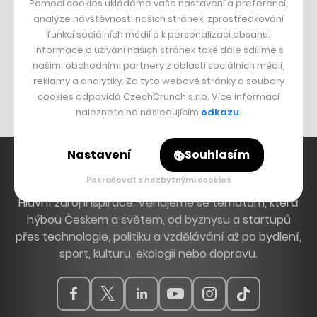
Pomocí cookies ukládáme vaše nastavení a preferencí,
DESIGN
analýze návštěvnosti našich stránek, zprostředkování
funkcí sociálních médií a k personalizaci obsahu.
Bomma není tichá
Informace o užívání našich stránek také dále sdílíme s
Originální hodinky
našimi obchodními partnery z oblasti sociálních médií,
reklamy a analytiky. Za tyto webové stránky a soubory
Nábytek z betonu
cookies odpovídá CzechCrunch s.r.o. Více informací
naleznete na následujícím
odkazu
.
Nastavení
Souhlasím
Pokračovat s nezbytnými cookies
Hlavní zdroj inspirace. Věnujeme se tématům, která
hýbou Českem a světem, od byznysu a startupů
přes technologie, politiku a vzdělávání až po bydlení,
sport, kulturu, ekologii nebo dopravu.