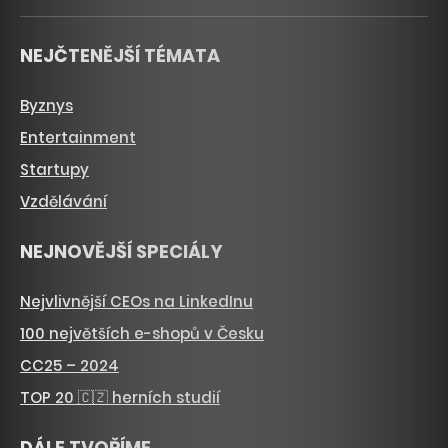
NEJČTENĚJŠÍ TÉMATA
Byznys
Entertainment
Startupy
Vzdělávání
NEJNOVĚJŠÍ SPECIÁLY
Nejvlivnější CEOs na LinkedInu
100 největších e-shopů v Česku
CC25 – 2024
TOP 20 🇨🇿 herních studií
DÁLE TVOŘÍME