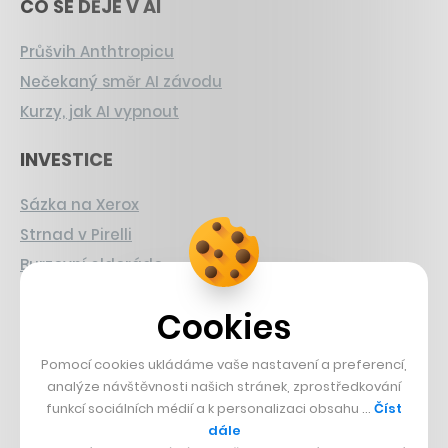
CO SE DĚJE V AI
Průšvih Anthtropicu
Nečekaný směr AI závodu
Kurzy, jak AI vypnout
INVESTICE
Sázka na Xerox
Strnad v Pirelli
Burzovní eldorádo
PŘÍBĚHY Z GASTRA
Cookies
Boční projekt, co se zvrtnul
Pomocí cookies ukládáme vaše nastavení a preferencí,
Francouzský šéfkuchař na Šumavě
analýze návštěvnosti našich stránek, zprostředkování
funkcí sociálních médií a k personalizaci obsahu …
Číst
Dva golfisti, co pečou
dále