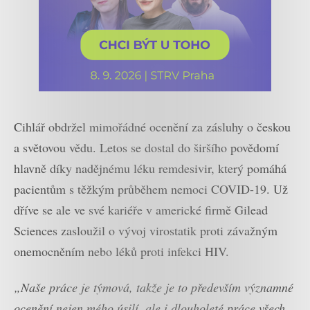
Cihlář obdržel mimořádné ocenění za zásluhy o českou
a světovou vědu. Letos se dostal do širšího povědomí
hlavně díky nadějnému léku remdesivir, který pomáhá
pacientům s těžkým průběhem nemoci COVID-19. Už
dříve se ale ve své kariéře v americké firmě Gilead
Sciences zasloužil o vývoj virostatik proti závažným
onemocněním nebo léků proti infekci HIV.
„Naše práce je týmová, takže je to především významné
ocenění nejen mého úsilí, ale i dlouholeté práce všech