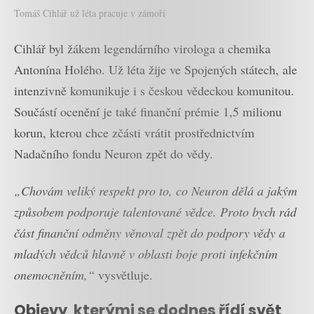
Tomáš Cihlář už léta pracuje v zámoří
Cihlář byl žákem legendárního virologa a chemika
Antonína Holého. Už léta žije ve Spojených státech, ale
intenzivně komunikuje i s českou vědeckou komunitou.
Součástí ocenění je také finanční prémie 1,5 milionu
korun, kterou chce zčásti vrátit prostřednictvím
Nadačního fondu Neuron zpět do vědy.
„Chovám veliký respekt pro to, co Neuron dělá a jakým
způsobem podporuje talentované vědce. Proto bych rád
část finanční odměny věnoval zpět do podpory vědy a
mladých vědců hlavně v oblasti boje proti infekčním
onemocněním,“
vysvětluje.
Objevy, kterými se dodnes řídí svět