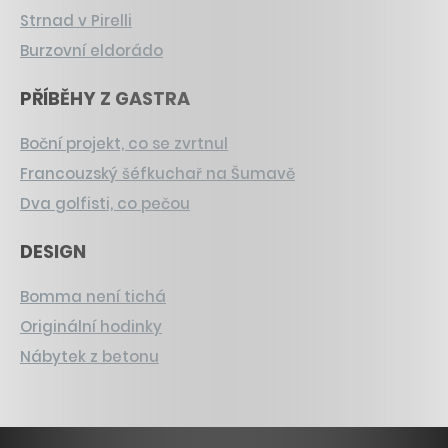
Strnad v Pirelli
Burzovní eldorádo
PŘÍBĚHY Z GASTRA
Boční projekt, co se zvrtnul
Francouzský šéfkuchař na Šumavě
Dva golfisti, co pečou
DESIGN
Bomma není tichá
Originální hodinky
Nábytek z betonu