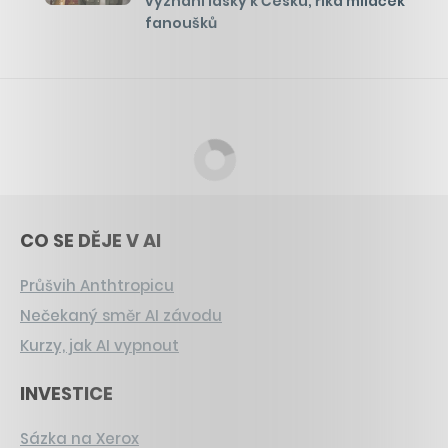
vyznání lásky k Česku, říká miláček
fanoušků
CO SE DĚJE V AI
Průšvih Anthtropicu
Nečekaný směr AI závodu
Kurzy, jak AI vypnout
INVESTICE
Sázka na Xerox