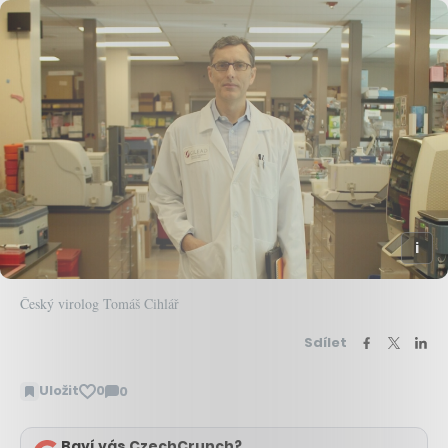
Český virolog Tomáš Cihlář
Sdílet
Uložit
0
0
Zobrazit
komentáře
Baví vás CzechCrunch?