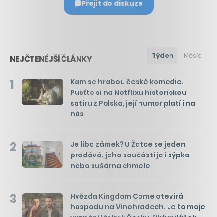
Přejít do diskuze
Týden
Měsíc
NEJČTENĚJŠÍ ČLÁNKY
1
Kam se hrabou české komedie.
Pusťte si na Netflixu historickou
satiru z Polska, její humor platí i na
nás
2
Je libo zámek? U Žatce se jeden
prodává, jeho součástí je i sýpka
nebo sušárna chmele
3
Hvězda Kingdom Come otevírá
hospodu na Vinohradech. Je to moje