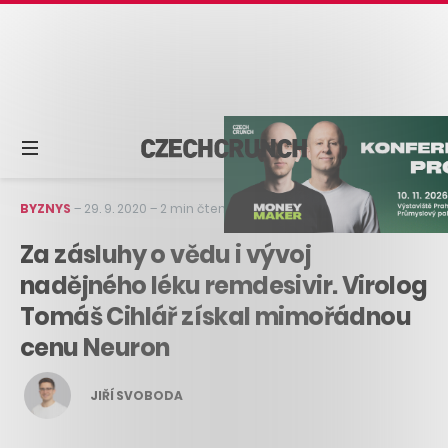
BYZNYS
–
29. 9. 2020
–
2 min čtení
Za zásluhy o vědu i vývoj
nadějného léku remdesivir. Virolog
Tomáš Cihlář získal mimořádnou
cenu Neuron
JIŘÍ SVOBODA