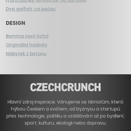
Francouzský šéfkuchař na Šumavě
Dva golfisti, co pečou
DESIGN
Bomma není tichá
Originální hodinky
Nábytek z betonu
Hlavní zdroj inspirace. Věnujeme se tématům, která
hýbou Českem a světem, od byznysu a startupů
přes technologie, politiku a vzdělávání až po bydlení,
sport, kulturu, ekologii nebo dopravu.