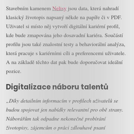
Stavebním kamenem
Nelisy
jsou data, která nahradí
klasický životopis napsaný někde na papíře či v PDF.
Uživatel si místo něj vytvoří digitální kariérní profil,
kde bude zmapována jeho dosavadní kariéra. Součástí
profilu jsou také znalostní testy a behaviorální analýza,
která pracuje s kariérními cíli a preferencemi uživatele.
A na základě těchto dat pak bude doporučovat ideální
pozice.
Digitalizace náboru talentů
„Díky detailním informacím v profilech uživatelů se
budou spojovat jen nabídky relevantní pro obě strany.
Náborářům tak odpadne nekonečné probírání
životopisy, zájemcům o práci zdlouhavé psaní