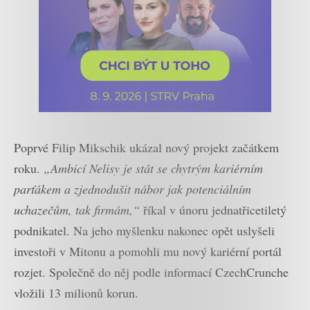
Poprvé Filip Mikschik ukázal nový projekt začátkem
roku.
„Ambicí Nelisy je stát se chytrým kariérním
parťákem a zjednodušit nábor jak potenciálním
uchazečům, tak firmám,“
říkal v únoru jednatřicetiletý
podnikatel. Na jeho myšlenku nakonec opět uslyšeli
investoři v Mitonu a pomohli mu nový kariérní portál
rozjet. Společně do něj podle informací CzechCrunche
vložili 13 milionů korun.