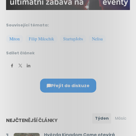
Související témata:
Miton
Filip Mikschik
StartupJobs
Nelisa
Sdílet článek
Přejít do diskuze
Týden
Měsíc
NEJČTENĚJŠÍ ČLÁNKY
Hvězda Kingdom Come otevírá