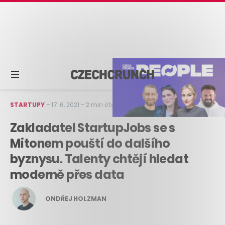
STARTUPY
–
17. 6. 2021
–
2 min čtení
Zakladatel StartupJobs se s
Mitonem pouští do dalšího
byznysu. Talenty chtějí hledat
moderně přes data
ONDŘEJ HOLZMAN