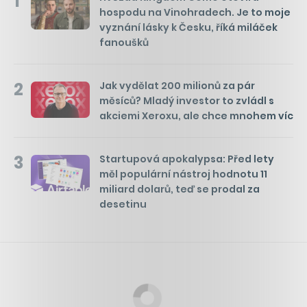
1
hospodu na Vinohradech. Je to moje
vyznání lásky k Česku, říká miláček
fanoušků
2
Jak vydělat 200 milionů za pár
měsíců? Mladý investor to zvládl s
akciemi Xeroxu, ale chce mnohem víc
3
Startupová apokalypsa: Před lety
měl populární nástroj hodnotu 11
miliard dolarů, teď se prodal za
desetinu