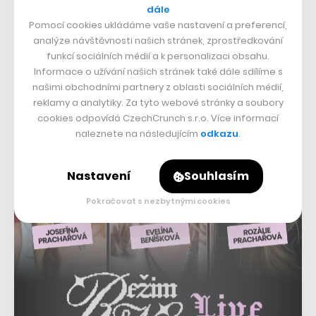
dostupných technologií zaujala také tuzemskou
dále
investiční skupinu Miton, která již s Mikschikem v
Pomocí cookies ukládáme vaše nastavení a preferencí,
analýze návštěvnosti našich stránek, zprostředkování
podílovém poměru 50 : 50 rozvíjí StartupJobs. Pracovní
funkcí sociálních médií a k personalizaci obsahu.
portál se již blíží hranici 100 tisíc uživatelů,
letos míří
Informace o užívání našich stránek také dále sdílíme s
na 30 milionů korun v tržbách
a zkušenosti z jeho
našimi obchodními partnery z oblasti sociálních médií,
reklamy a analytiky. Za tyto webové stránky a soubory
budování nyní podnikatelé využijí také v Nelise.
cookies odpovídá CzechCrunch s.r.o. Více informací
naleznete na následujícím
odkazu
.
Nastavení
Souhlasím
Pokračovat s nezbytnými cookies