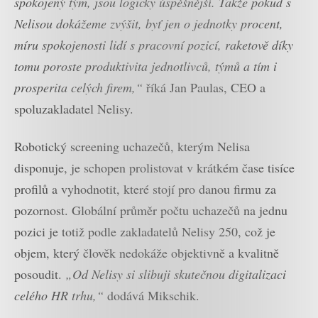
spokojený tým, jsou logicky úspěšnější. Takže pokud s
Nelisou dokážeme zvýšit, byť jen o jednotky procent,
míru spokojenosti lidí s pracovní pozicí, raketově díky
tomu poroste produktivita jednotlivců, týmů a tím i
prosperita celých firem,“
říká Jan Paulas, CEO a
spoluzakladatel Nelisy.
Robotický screening uchazečů, kterým Nelisa
disponuje, je schopen prolistovat v krátkém čase tisíce
profilů a vyhodnotit, které stojí pro danou firmu za
pozornost. Globální průměr počtu uchazečů na jednu
pozici je totiž podle zakladatelů Nelisy 250, což je
objem, který člověk nedokáže objektivně a kvalitně
posoudit.
„Od Nelisy si slibuji skutečnou digitalizaci
celého HR trhu,“
dodává Mikschik.