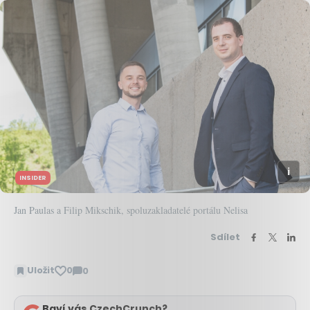
INSIDER
Jan Paulas a Filip Mikschik, spoluzakladatelé portálu Nelisa
Sdílet
Uložit
0
0
Zobrazit
komentáře
Baví vás CzechCrunch?