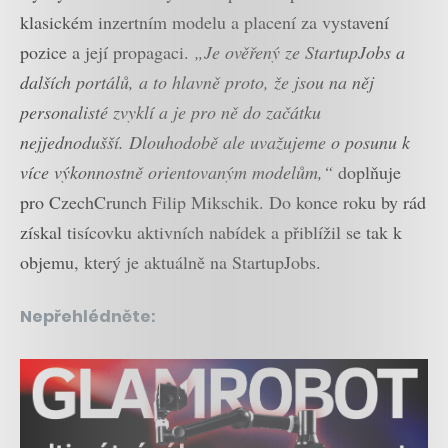
klasickém inzertním modelu a placení za vystavení
pozice a její propagaci.
„Je ověřený ze StartupJobs a
dalších portálů, a to hlavně proto, že jsou na něj
personalisté zvyklí a je pro ně do začátku
nejjednodušší. Dlouhodobě ale uvažujeme o posunu k
více výkonnostně orientovaným modelům,“
doplňuje
pro CzechCrunch Filip Mikschik. Do konce roku by rád
získal tisícovku aktivních nabídek a přiblížil se tak k
objemu, který je aktuálně na StartupJobs.
Nepřehlédněte: