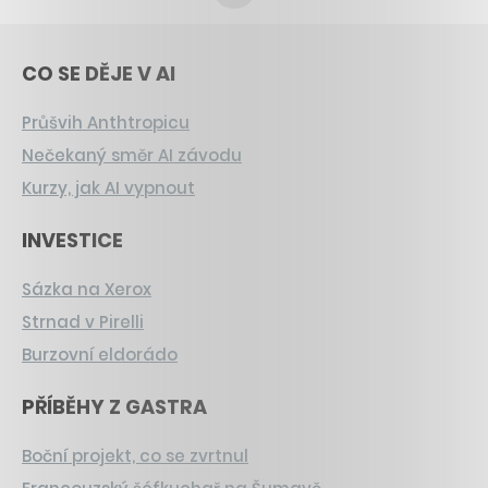
CO SE DĚJE V AI
Průšvih Anthtropicu
Nečekaný směr AI závodu
Kurzy, jak AI vypnout
INVESTICE
Sázka na Xerox
Strnad v Pirelli
Burzovní eldorádo
PŘÍBĚHY Z GASTRA
Boční projekt, co se zvrtnul