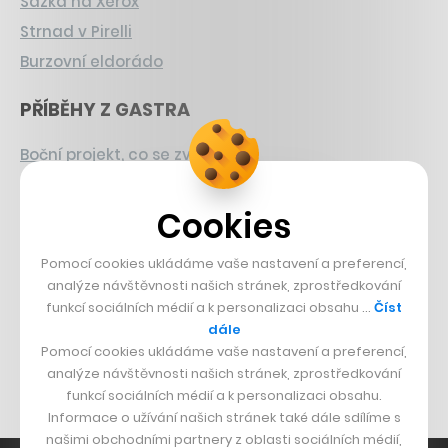
Sázka na Xerox
Strnad v Pirelli
Burzovní eldorádo
PŘÍBĚHY Z GASTRA
Boční projekt, co se zvrtnul
Francouzský šéfkuchař na Šumavě
Cookies
Dva golfisti, co pečou
DESIGN
Pomocí cookies ukládáme vaše nastavení a preferencí,
analýze návštěvnosti našich stránek, zprostředkování
Bomma není tichá
funkcí sociálních médií a k personalizaci obsahu …
Číst
dále
Originální hodinky
Pomocí cookies ukládáme vaše nastavení a preferencí,
Nábytek z betonu
analýze návštěvnosti našich stránek, zprostředkování
funkcí sociálních médií a k personalizaci obsahu.
Informace o užívání našich stránek také dále sdílíme s
našimi obchodními partnery z oblasti sociálních médií,