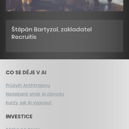
Štěpán Bartyzal, zakladatel
Recruitis
CO SE DĚJE V AI
Průšvih Anthtropicu
Nečekaný směr AI závodu
Kurzy, jak AI vypnout
INVESTICE