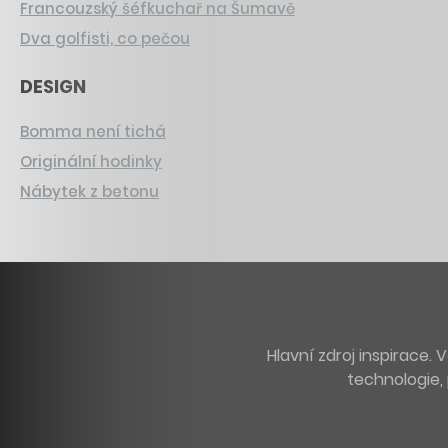
Francouzský šéfkuchař na Šumavě
Dva golfisti, co pečou
DESIGN
Bomma není tichá
Originální hodinky
Nábytek z betonu
Hlavní zdroj inspirace
technologie, 