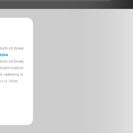
ich stránek,
dále
ich stránek,
ívání našich
í, reklamy a
r.o. Více