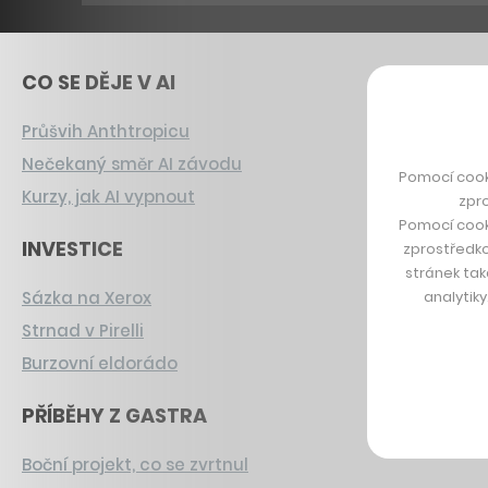
CO SE DĚJE V AI
Průšvih Anthtropicu
Nečekaný směr AI závodu
Pomocí cook
Kurzy, jak AI vypnout
zpro
Pomocí cook
INVESTICE
zprostředko
stránek tak
analytik
Sázka na Xerox
Strnad v Pirelli
Burzovní eldorádo
PŘÍBĚHY Z GASTRA
Boční projekt, co se zvrtnul