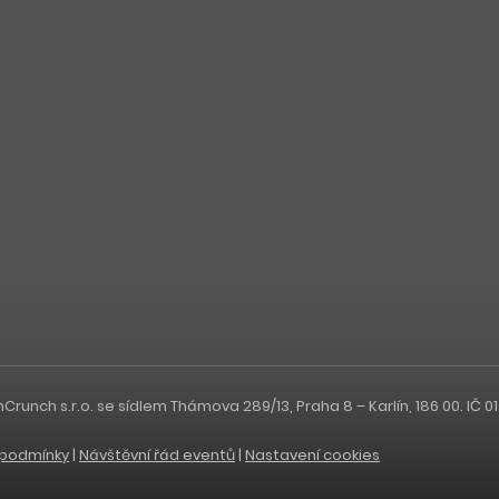
nch s.r.o. se sídlem Thámova 289/13, Praha 8 – Karlín, 186 00. IČ 0
podmínky
|
Návštěvní řád eventů
|
Nastavení cookies