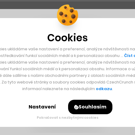
Cookies
ies ukládáme vaše nastavení a preferencí, analýze návštěvnosti naš
středkování funkcí sociálních médií a k personalizaci obsahu …
Číst 
ies ukládáme vaše nastavení a preferencí, analýze návštěvnosti naš
vání funkcí sociálních médií a k personalizaci obsahu. Informace o už
é dále sdílíme s našimi obchodními partnery z oblasti sociálních médi
y. Za tyto webové stránky a soubory cookies odpovídá CzechCrunch s.
informací naleznete na následujícím
odkazu
.
Nastavení
Souhlasím
Pokračovat s nezbytnými cookies