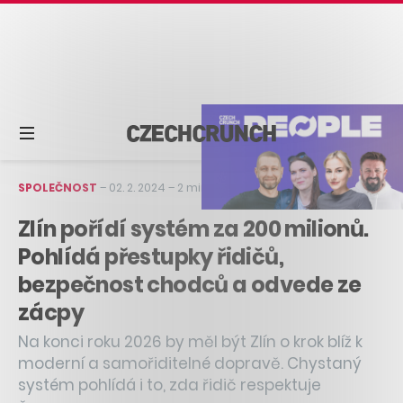
SPOLEČNOST
–
02. 2. 2024
–
2 min čtení
Zlín pořídí systém za 200 milionů.
Pohlídá přestupky řidičů,
bezpečnost chodců a odvede ze
zácpy
Na konci roku 2026 by měl být Zlín o krok blíž k
moderní a samořiditelné dopravě. Chystaný
systém pohlídá i to, zda řidič respektuje