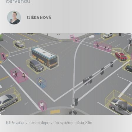
červenou.
ELIŠKA NOVÁ
Křižovatka v novém dopravním systému města Zlín