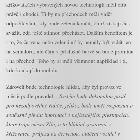
křižovatkách vybavených novou technologií měli cítit
právě i chodci. Ti by na přechodech měli vidět
odpočítávání, kdy bude zelená končit, čímž získají čas
zvážit, zda ještě stihnou přecházet. Dalším benefitem je
i to, že červená nebo zelená už by neměly být vidět jen
na semaforu, ale čára v příslušné barvě se bude promítat
i na přechod. Toho by si měli všimnout například i ti,
kdo koukají do mobilu.
Zároveň bude technologie hlídat, aby byl provoz ve
městě podle pravidel.
„Systém bude dokonalou pastí
pro nezodpovědné řidiče, jelikož bude umět rozpoznat a
současně předat informaci o nejčastějších přestupcích,
které trápí město Zlín, a to hlídání zastavení v
křižovatce, průjezd na červenou, otáčení vozidel v