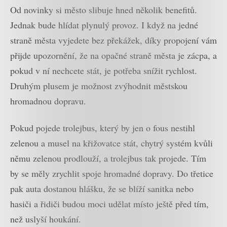
Od novinky si město slibuje hned několik benefitů.
Jednak bude hlídat plynulý provoz. I když na jedné
straně města vyjedete bez překážek, díky propojení vám
přijde upozornění, že na opačné straně města je zácpa, a
pokud v ní nechcete stát, je potřeba snížit rychlost.
Druhým plusem je možnost zvýhodnit městskou
hromadnou dopravu.
Pokud pojede trolejbus, který by jen o fous nestihl
zelenou a musel na křižovatce stát, chytrý systém kvůli
němu zelenou prodlouží, a trolejbus tak projede. Tím
by se měly zrychlit spoje hromadné dopravy. Do třetice
pak auta dostanou hlášku, že se blíží sanitka nebo
hasiči a řidiči budou moci udělat místo ještě před tím,
než uslyší houkání.