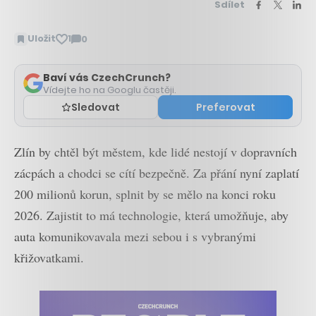
Sdílet
Uložit
1
0
Zobrazit
komentáře
Baví vás CzechCrunch?
Vídejte ho na Googlu častěji.
Sledovat
Preferovat
Zlín by chtěl být městem, kde lidé nestojí v dopravních
zácpách a chodci se cítí bezpečně. Za přání nyní zaplatí
200 milionů korun, splnit by se mělo na konci roku
2026. Zajistit to má technologie, která umožňuje, aby
auta komunikovavala mezi sebou i s vybranými
křižovatkami.