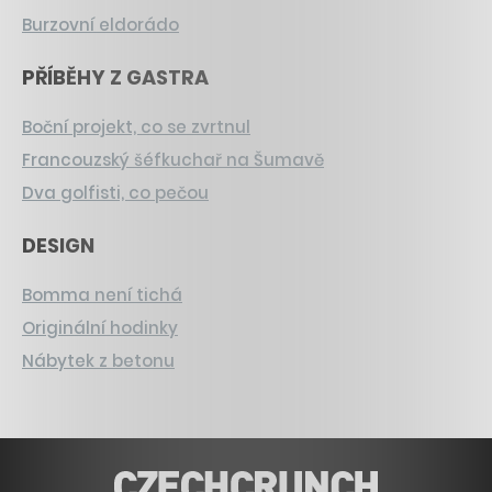
Burzovní eldorádo
PŘÍBĚHY Z GASTRA
Boční projekt, co se zvrtnul
Francouzský šéfkuchař na Šumavě
Dva golfisti, co pečou
DESIGN
Bomma není tichá
Originální hodinky
Nábytek z betonu