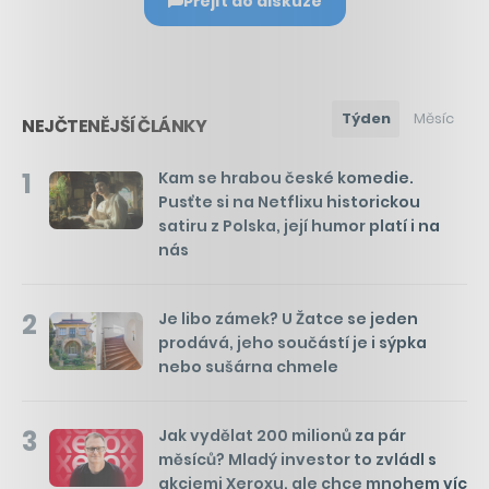
Přejít do diskuze
Týden
Měsíc
NEJČTENĚJŠÍ ČLÁNKY
1
Kam se hrabou české komedie.
Pusťte si na Netflixu historickou
satiru z Polska, její humor platí i na
nás
2
Je libo zámek? U Žatce se jeden
prodává, jeho součástí je i sýpka
nebo sušárna chmele
3
Jak vydělat 200 milionů za pár
měsíců? Mladý investor to zvládl s
akciemi Xeroxu, ale chce mnohem víc