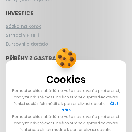
INVESTICE
Sázka na Xerox
Strnad v Pirelli
Burzovní eldorádo
PŘÍBĚHY Z GASTRA
Boční projekt, co se zvrtnul
Cookies
Francouzský šéfkuchař na Šumavě
Dva golfisti, co pečou
Pomocí cookies ukládáme vaše nastavení a preferencí,
analýze návštěvnosti našich stránek, zprostředkování
DESIGN
funkcí sociálních médií a k personalizaci obsahu …
Číst
dále
Bomma není tichá
Pomocí cookies ukládáme vaše nastavení a preferencí,
analýze návštěvnosti našich stránek, zprostředkování
Originální hodinky
funkcí sociálních médií a k personalizaci obsahu.