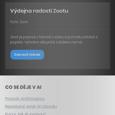
Výdejna radosti Zootu
Foto: Zoot
Zoot je poprvé v historii v zisku a pomalu vstává z
popela. Vyhráno ale ještě zdaleka nemá
Zobrazit článek
CO SE DĚJE V AI
Průšvih Anthtropicu
Nečekaný směr AI závodu
Kurzy, jak AI vypnout