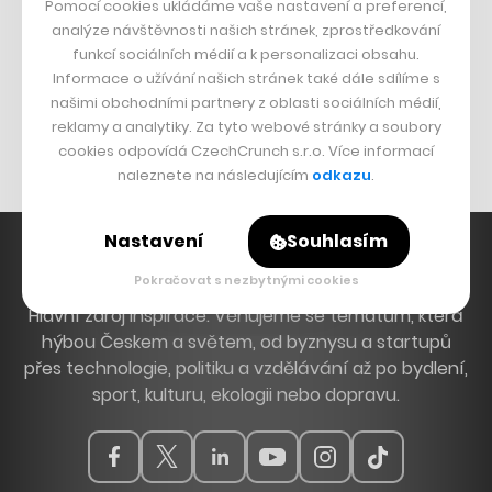
Pomocí cookies ukládáme vaše nastavení a preferencí,
DESIGN
analýze návštěvnosti našich stránek, zprostředkování
funkcí sociálních médií a k personalizaci obsahu.
Bomma není tichá
Informace o užívání našich stránek také dále sdílíme s
Originální hodinky
našimi obchodními partnery z oblasti sociálních médií,
reklamy a analytiky. Za tyto webové stránky a soubory
Nábytek z betonu
cookies odpovídá CzechCrunch s.r.o. Více informací
naleznete na následujícím
odkazu
.
Nastavení
Souhlasím
Pokračovat s nezbytnými cookies
Hlavní zdroj inspirace. Věnujeme se tématům, která
hýbou Českem a světem, od byznysu a startupů
přes technologie, politiku a vzdělávání až po bydlení,
sport, kulturu, ekologii nebo dopravu.