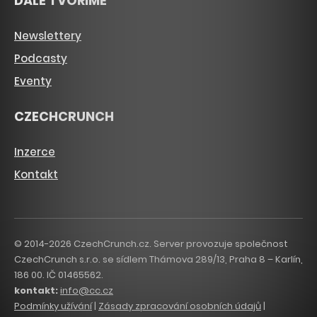
DÁLE TVOŘÍME
Newslettery
Podcasty
Eventy
CZECHCRUNCH
Inzerce
Kontakt
© 2014-2026 CzechCrunch.cz. Server provozuje společnost
CzechCrunch s.r.o. se sídlem Thámova 289/13, Praha 8 – Karlín,
186 00. IČ 01465562.
kontakt:
info@cc.cz
Podmínky užívání
|
Zásady zpracování osobních údajů
|