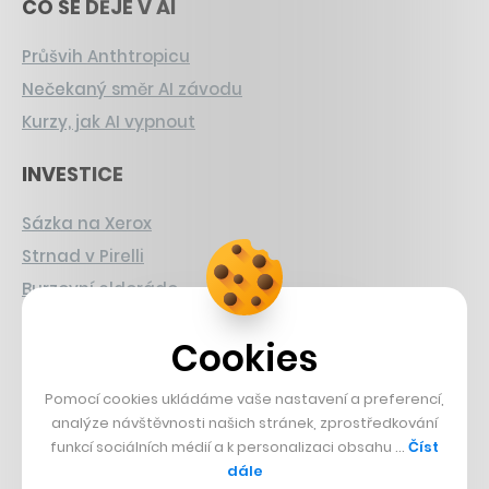
CO SE DĚJE V AI
Průšvih Anthtropicu
Nečekaný směr AI závodu
Kurzy, jak AI vypnout
INVESTICE
Sázka na Xerox
Strnad v Pirelli
Burzovní eldorádo
PŘÍBĚHY Z GASTRA
Cookies
Boční projekt, co se zvrtnul
Pomocí cookies ukládáme vaše nastavení a preferencí,
Francouzský šéfkuchař na Šumavě
analýze návštěvnosti našich stránek, zprostředkování
funkcí sociálních médií a k personalizaci obsahu …
Číst
Dva golfisti, co pečou
dále