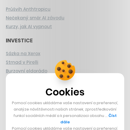
Průšvih Anthtropicu
Nečekaný směr AI závodu
Kurzy, jak AI vypnout
INVESTICE
Sázka na Xerox
Strnad v Pirelli
Burzovní eldorádo
PŘÍBĚHY Z GASTRA
Cookies
Boční projekt, co se zvrtnul
Pomocí cookies ukládáme vaše nastavení a preferencí,
Francouzský šéfkuchař na Šumavě
analýze návštěvnosti našich stránek, zprostředkování
Dva golfisti, co pečou
funkcí sociálních médií a k personalizaci obsahu …
Číst
dále
DESIGN
Pomocí cookies ukládáme vaše nastavení a preferencí,