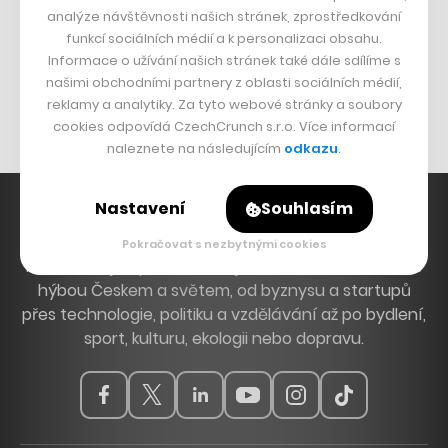
analýze návštěvnosti našich stránek, zprostředkování
funkcí sociálních médií a k personalizaci obsahu.
Bomma není tichá
Informace o užívání našich stránek také dále sdílíme s
Originální hodinky
našimi obchodními partnery z oblasti sociálních médií,
Nábytek z betonu
reklamy a analytiky. Za tyto webové stránky a soubory
cookies odpovídá CzechCrunch s.r.o. Více informací
naleznete na následujícím
odkazu
.
Nastavení
Souhlasím
Pokračovat s nezbytnými cookies
Hlavní zdroj inspirace. Věnujeme se tématům, která
hýbou Českem a světem, od byznysu a startupů
přes technologie, politiku a vzdělávání až po bydlení,
sport, kulturu, ekologii nebo dopravu.