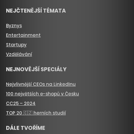
NEJČTENĚJŠÍ TÉMATA
Byznys
Entertainment
Startupy
Vzdělávání
NEJNOVĚJŠÍ SPECIÁLY
Nejvlivnější CEOs na LinkedInu
100 největších e-shopů v Česku
CC25 – 2024
TOP 20 🇨🇿 herních studií
DÁLE TVOŘÍME