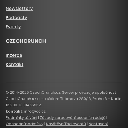
Newslettery
Podcasty
Eventy
CZECHCRUNCH
Inzerce
Kontakt
© 2014-2026 CzechCrunch.cz. Server provozuje společnost
CzechCrunch s.r.o. se sídlem Thámova 289/13, Praha 8 – Karlín,
186 00. IČ 01465562.
kontakt:
info@cc.cz
Podmínky užívání
|
Zásady zpracování osobních údajů
|
Obchodní podmínky
|
Návštěvní řád eventů
|
Nastavení