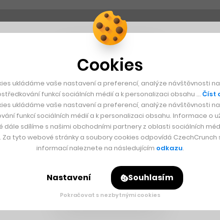
Cookies
ies ukládáme vaše nastavení a preferencí, analýze návštěvnosti naš
středkování funkcí sociálních médií a k personalizaci obsahu …
Číst 
ies ukládáme vaše nastavení a preferencí, analýze návštěvnosti naš
vání funkcí sociálních médií a k personalizaci obsahu. Informace o už
é dále sdílíme s našimi obchodními partnery z oblasti sociálních médi
y. Za tyto webové stránky a soubory cookies odpovídá CzechCrunch s.
informací naleznete na následujícím
odkazu
.
Nastavení
Souhlasím
Pokračovat s nezbytnými cookies