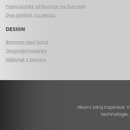
Francouzský šéfkuchař na Šumavě
Dva golfisti, co pečou
DESIGN
Bomma není tichá
Originální hodinky
Nábytek z betonu
Hlavní zdroj inspirace
technologie, 