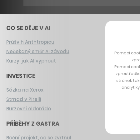
CO SE DĚJE V AI
Průšvih Anthtropicu
Nečekaný směr AI závodu
Pomocí cook
zpro
Kurzy, jak AI vypnout
Pomocí cook
zprostředko
INVESTICE
stránek tak
analytik
Sázka na Xerox
Strnad v Pirelli
Burzovní eldorádo
PŘÍBĚHY Z GASTRA
Boční projekt, co se zvrtnul