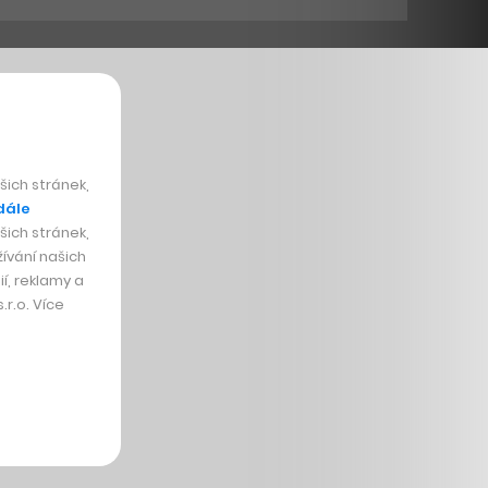
ich stránek,
dále
ich stránek,
ívání našich
í, reklamy a
r.o. Více