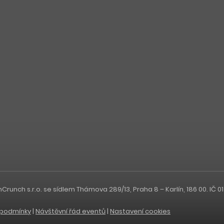
nch s.r.o. se sídlem Thámova 289/13, Praha 8 – Karlín, 186 00. IČ 0
podmínky
|
Návštěvní řád eventů
|
Nastavení cookies