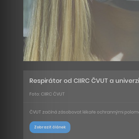
Respirátor od CIIRC ČVUT a univerz
Foto: CIIRC ČVUT
ČVUT začíná zásobovat lékaře ochrannými polomask
Zobrazit článek