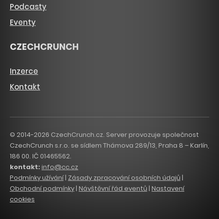
Podcasty
Eventy
CZECHCRUNCH
Inzerce
Kontakt
© 2014-2026 CzechCrunch.cz. Server provozuje společnost
CzechCrunch s.r.o. se sídlem Thámova 289/13, Praha 8 – Karlín,
186 00. IČ 01465562.
kontakt:
info@cc.cz
Podmínky užívání
|
Zásady zpracování osobních údajů
|
Obchodní podmínky
|
Návštěvní řád eventů
|
Nastavení
cookies