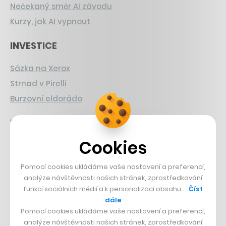
Nečekaný směr AI závodu
Kurzy, jak AI vypnout
INVESTICE
Sázka na Xerox
Strnad v Pirelli
Burzovní eldorádo
PŘÍBĚHY Z GASTRA
Cookies
Boční projekt, co se zvrtnul
Francouzský šéfkuchař na Šumavě
Pomocí cookies ukládáme vaše nastavení a preferencí,
Dva golfisti, co pečou
analýze návštěvnosti našich stránek, zprostředkování
funkcí sociálních médií a k personalizaci obsahu …
Číst
DESIGN
dále
Pomocí cookies ukládáme vaše nastavení a preferencí,
analýze návštěvnosti našich stránek, zprostředkování
Bomma není tichá