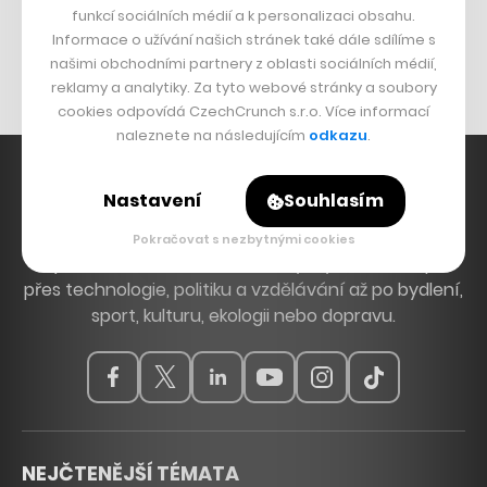
funkcí sociálních médií a k personalizaci obsahu.
Originální hodinky
Informace o užívání našich stránek také dále sdílíme s
Nábytek z betonu
našimi obchodními partnery z oblasti sociálních médií,
reklamy a analytiky. Za tyto webové stránky a soubory
cookies odpovídá CzechCrunch s.r.o. Více informací
naleznete na následujícím
odkazu
.
Nastavení
Souhlasím
Hlavní zdroj inspirace. Věnujeme se tématům, která
Pokračovat s nezbytnými cookies
hýbou Českem a světem, od byznysu a startupů
přes technologie, politiku a vzdělávání až po bydlení,
sport, kulturu, ekologii nebo dopravu.
NEJČTENĚJŠÍ TÉMATA