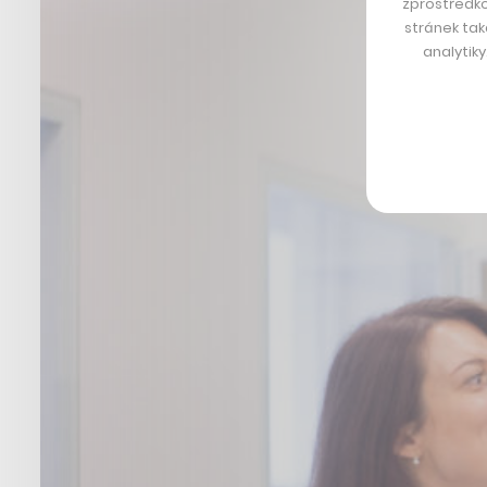
zprostředko
stránek tak
analytik