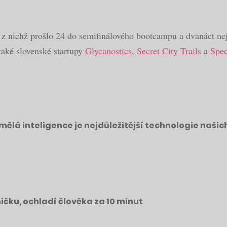
ů, z nichž prošlo 24 do semifinálového bootcampu a dvanáct n
 také slovenské startupy
Glycanostics
,
Secret City Trails
a
Spec
mělá inteligence je nejdůležitější technologie našic
ičku, ochladí člověka za 10 minut