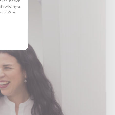
ívání našich
í, reklamy a
r.o. Více