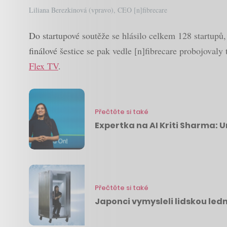
Liliana Berezkinová (vpravo), CEO [n]fibrecare
Do startupové soutěže se hlásilo celkem 128 startup
finálové šestice se pak vedle [n]fibrecare probojovaly
Flex TV
.
Přečtěte si také
Expertka na AI Kriti Sharma: U
Přečtěte si také
Japonci vymysleli lidskou ledn