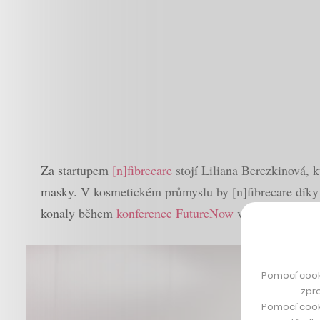
Za startupem
[n]fibrecare
stojí Liliana Berezkinová,
masky. V kosmetickém průmyslu by [n]fibrecare díky 
konaly během
konference FutureNow
v bratislavské R
Pomocí cook
zpro
Pomocí cook