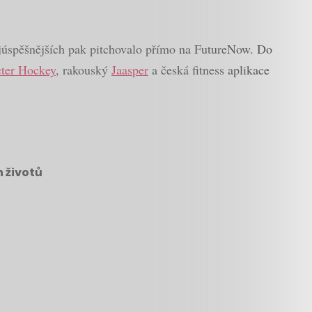
ejúspěšnějších pak pitchovalo přímo na FutureNow. Do
ter Hockey
, rakouský
Jaasper
a česká fitness aplikace
h životů