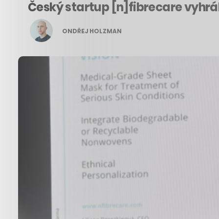
Český startup [n]fibrecare vyhrá
ONDŘEJ HOLZMAN