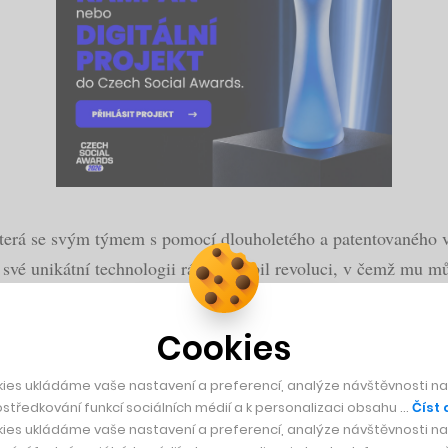
 která se svým týmem s pomocí dlouholetého a patentovaného 
své unikátní technologii rád způsobil revoluci, v čemž mu m
efinery Gallery.
Cookies
ies ukládáme vaše nastavení a preferencí, analýze návštěvnosti naš
středkování funkcí sociálních médií a k personalizaci obsahu …
Číst 
ies ukládáme vaše nastavení a preferencí, analýze návštěvnosti naš