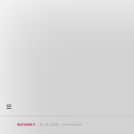
NOVINKY
–
25. 10. 2018
–
1 min čtení