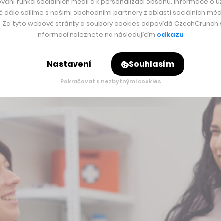
vání funkcí sociálních médií a k personalizaci obsahu. Informace o už
é dále sdílíme s našimi obchodními partnery z oblasti sociálních médi
y. Za tyto webové stránky a soubory cookies odpovídá CzechCrunch s.
informací naleznete na následujícím
odkazu
.
Nastavení
Souhlasím
Pokračovat s nezbytnými cookies