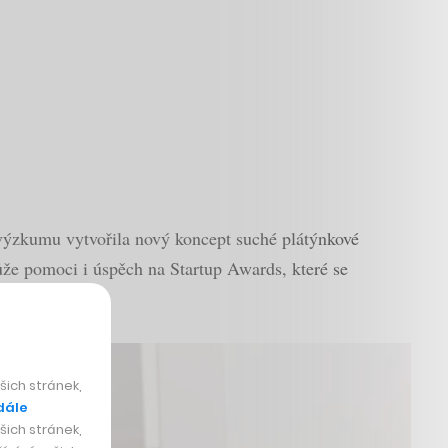
výzkumu vytvořila nový koncept suché plátýnkové
ůže pomoci i úspěch na Startup Awards, které se
ich stránek,
dále
ich stránek,