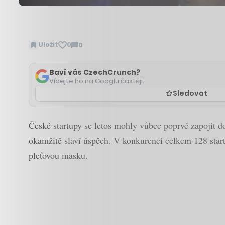
Uložit
0
0
Zobrazit
komentáře
Baví vás CzechCrunch?
Vídejte ho na Googlu častěji.
Sledovat
České startupy se letos mohly vůbec poprvé zapojit d
okamžitě slaví úspěch. V konkurenci celkem 128 start
pleťovou masku.