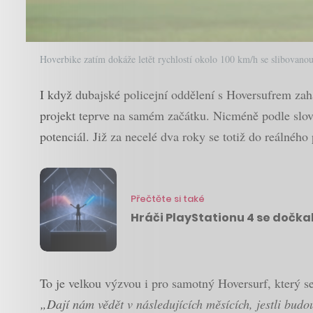
Hoverbike zatím dokáže letět rychlostí okolo 100 km/h se slibovanou
I když dubajské policejní oddělení s Hoversufrem zahá
projekt teprve na samém začátku. Nicméně podle slov 
potenciál. Již za necelé dva roky se totiž do reálného
Přečtěte si také
Hráči PlayStationu 4 se dočka
To je velkou výzvou i pro samotný Hoversurf, který se
„Dají nám vědět v následujících měsících, jestli budo