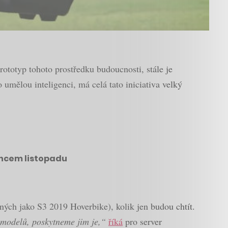
rototyp tohoto prostředku budoucnosti, stále je
umělou inteligenci, má celá tato iniciativa velký
oncem listopadu
aných jako S3 2019 Hoverbike), kolik jen budou chtít.
0 modelů, poskytneme jim je,“
říká
pro server