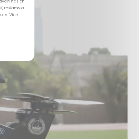
ívání našich
í, reklamy a
r.o. Více