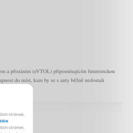
etem a přistáním (eVTOL) připomínajícím futuristickou
pnost do míst, kam by se s auty běžně nedostali
ich stránek,
dále
ich stránek,