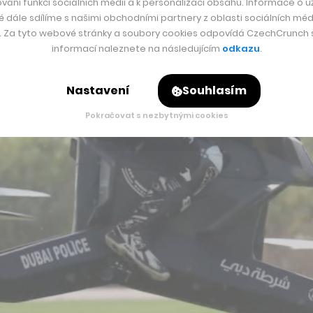
vání funkcí sociálních médií a k personalizaci obsahu. Informace o už
é dále sdílíme s našimi obchodními partnery z oblasti sociálních médi
y. Za tyto webové stránky a soubory cookies odpovídá CzechCrunch s.
informací naleznete na následujícím
odkazu
.
Nastavení
Souhlasím
Pokračovat s nezbytnými cookies