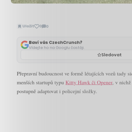
Uložit
0
0
Zobrazit
komentáře
Baví vás CzechCrunch?
Vídejte ho na Googlu častěji.
Sledovat
Přepravní budoucnost ve formě létajících vozů tady s
menších startupů typu
Kitty Hawk či Opener
, v nichž
postupně adaptovat i policejní složky.