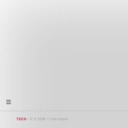
TECH
–
11. 11. 2018
–
1 min čtení