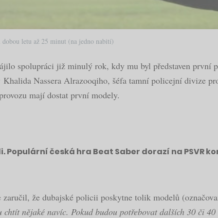
 dobou letu až 25 minut (na jedno nabití)
jilo spolupráci již minulý rok, kdy mu byl představen první p
Khalida Nassera Alrazooqiho, šéfa tamní policejní divize pro 
 provozu mají dostat první modely.
li. Populární česká hra Beat Saber dorazí na PSVR k
 zaručil, že dubajské policii poskytne tolik modelů (označov
u chtít nějaké navíc. Pokud budou potřebovat dalších 30 či 4