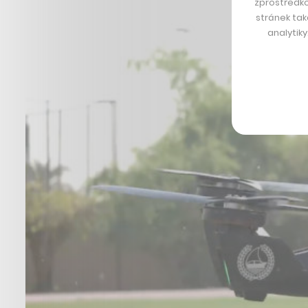
zprostředko
stránek tak
analytik