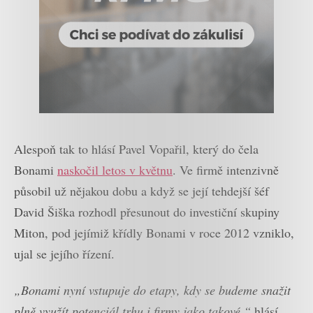
Alespoň tak to hlásí Pavel Vopařil, který do čela
Bonami
naskočil letos v květnu
. Ve firmě intenzivně
působil už nějakou dobu a když se její tehdejší šéf
David Šiška rozhodl přesunout do investiční skupiny
Miton, pod jejímiž křídly Bonami v roce 2012 vzniklo,
ujal se jejího řízení.
„Bonami nyní vstupuje do etapy, kdy se budeme snažit
plně využít potenciál trhu i firmy jako takové,“
hlásí