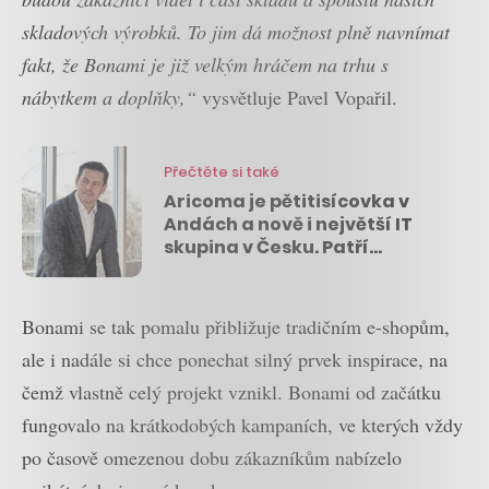
skladových výrobků. To jim dá možnost plně navnímat
fakt, že Bonami je již velkým hráčem na trhu s
nábytkem a doplňky,“
vysvětluje Pavel Vopařil.
Přečtěte si také
Aricoma je pětitisícovka v
Andách a nově i největší IT
skupina v Česku. Patří
Komárkovi a generuje 7
miliard korun
Bonami se tak pomalu přibližuje tradičním e-shopům,
ale i nadále si chce ponechat silný prvek inspirace, na
čemž vlastně celý projekt vznikl. Bonami od začátku
fungovalo na krátkodobých kampaních, ve kterých vždy
po časově omezenou dobu zákazníkům nabízelo