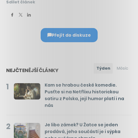
Sdílet článek
Přejít do diskuze
Týden
Měsíc
NEJČTENĚJŠÍ ČLÁNKY
1
Kam se hrabou české komedie.
Pusťte si na Netflixu historickou
satiru z Polska, její humor platí i na
nás
2
Je libo zámek? U Žatce se jeden
prodává, jeho součástí je i sýpka