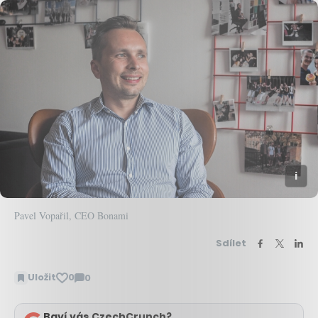
Pavel Vopařil, CEO Bonami
Sdílet
Uložit
0
0
Zobrazit
komentáře
Baví vás CzechCrunch?