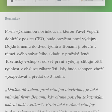
Bonami.cz
První významnou novinkou, na kterou Pavel Vopařil
dohlíží z pozice CEO, bude otevření nové výdejny.
Dojde k němu do dvou týdnů a Bonami ji otevře v
rámci svého stávajícího skladu v pražské Jenči.
Tuzemský e-shop si od své první výdejny slibuje větší
rychlost v obsluze zákazníků, kdy bude schopen zboží
vyexpedovat a předat do 3 hodin.
„Dalším důvodem, proč výdejnu otevíráme, je také
vnímání firmy Bonami, kdy cítíme potřebu zákazníkům
ukázat naši ‚velikost‘. Proto také v rámci výdejny
budou zákazníci vidět i část skladu a spoustu našich