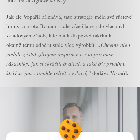
unikátní designové kousky.
Jak ale Vopařil přiznává, tato strategie měla své růstové
limity, a proto Bonami stále více šlape i do vlastních
skladových zásob, kde má k dispozici takřka k
okamžitému odběru stále více výrobků.
„Chceme ale i
nadále zůstat zdrojem inspirace a rad pro naše
zákazníky, jak si zkrášlit bydlení, a také být prvními,
kteří se jim v tomhle odvětví vybaví,“
dodává Vopařil.