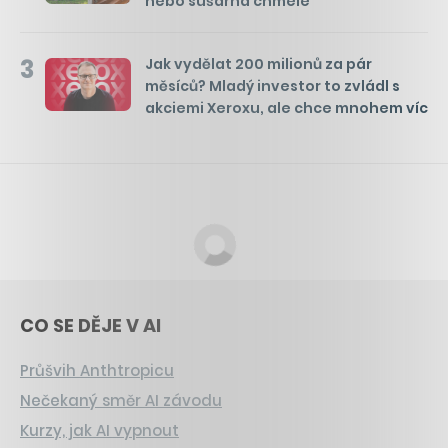
nebo sušárna chmele
3
Jak vydělat 200 milionů za pár
měsíců? Mladý investor to zvládl s
akciemi Xeroxu, ale chce mnohem víc
CO SE DĚJE V AI
Průšvih Anthtropicu
Nečekaný směr AI závodu
Kurzy, jak AI vypnout