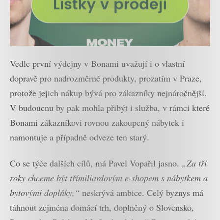
Vedle první výdejny v Bonami uvažují i o vlastní
dopravě pro nadrozměrné produkty, prozatím v Praze,
protože jejich nákup bývá pro zákazníky nejnáročnější.
V budoucnu by pak mohla přibýt i služba, v rámci které
Bonami zákazníkovi rovnou zakoupený nábytek i
namontuje a případně odveze ten starý.
Co se týče dalších cílů, má Pavel Vopařil jasno.
„Za tři
roky chceme být třímiliardovým e-shopem s nábytkem a
bytovými doplňky,“
neskrývá ambice. Celý byznys má
táhnout zejména domácí trh, doplněný o Slovensko,