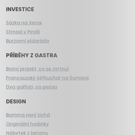
INVESTICE
Sázka na Xerox
Strnad v Pirelli
Burzovní eldorádo
PŘÍBĚHY Z GASTRA
Boční projekt, co se zvrtnul
Francouzský šéfkuchař na Šumavě
Dva golfisti, co pečou
DESIGN
Bomma není tichá
Originální hodinky
Nábytek z betonu