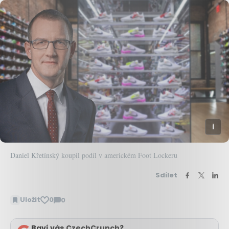
Daniel Křetínský koupil podíl v americkém Foot Lockeru
Sdílet
Uložit
0
0
Zobrazit
komentáře
Baví vás CzechCrunch?