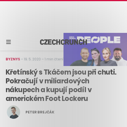
BYZNYS
–
19. 5. 2020
–
1 min čtení
Křetínský s Tkáčem jsou při chuti.
Pokračují v miliardových
nákupech a kupují podíl v
americkém Foot Lockeru
PETER BREJČÁK