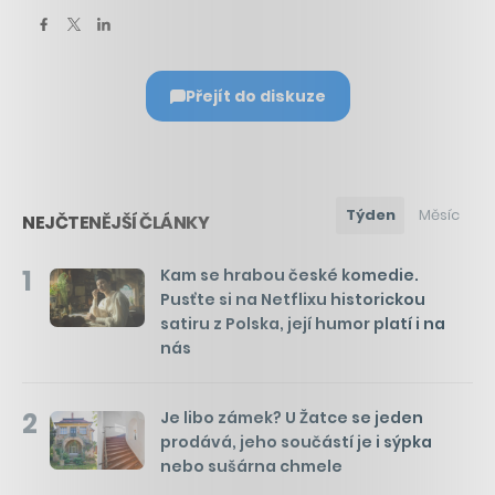
Přejít do diskuze
Týden
Měsíc
NEJČTENĚJŠÍ ČLÁNKY
1
Kam se hrabou české komedie.
Pusťte si na Netflixu historickou
satiru z Polska, její humor platí i na
nás
2
Je libo zámek? U Žatce se jeden
prodává, jeho součástí je i sýpka
nebo sušárna chmele