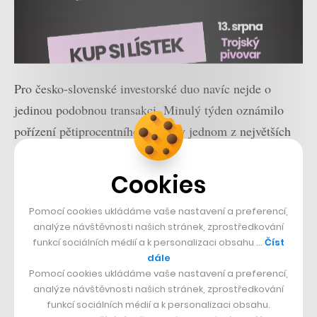
Pro česko-slovenské investorské duo navíc nejde o
jedinou podobnou transakci. Minulý týden oznámilo
pořízení pětiprocentního podílu v jednom z největších
amerických retailových řetězců
Macy’s za dvě miliardy
korun
, kde se stalo čtvrtým nejsilnějším akcionářem.
Cookies
Podobnou silnou pozici z pohledu největších akcionářů
Pomocí cookies ukládáme vaše nastavení a preferencí,
by teď měli mít Křetínský s Tkáčem i ve Foot Lockeru.
analýze návštěvnosti našich stránek, zprostředkování
funkcí sociálních médií a k personalizaci obsahu …
Číst
V podobném duchu pak před několika týdny investovali
dále
také ve Velké Británii, kde vstoupili do poštovní
Pomocí cookies ukládáme vaše nastavení a preferencí,
analýze návštěvnosti našich stránek, zprostředkování
společnosti Royal Mail, ve které získali 5,35 procenta a
funkcí sociálních médií a k personalizaci obsahu.
jejich Vesa Equity Investment (Křetínský v ní drží 53 a