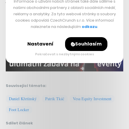
Informace o užívání našich stránek také dále sdílíme s
našimi obchodními partnery z oblasti sociálních médií,
Tkáč 47 procent) je tak třetím nejsilnějším akcionářem.
reklamy a analytiky. Za tyto webové stránky a soubory
cookies odpovídá CzechCrunch s.r.o. Více informací
Nepřehlédněte:
naleznete na následujícím
odkazu
.
Nastavení
Souhlasím
Pokračovat s nezbytnými cookies
Související témata:
Daniel Křetínský
Patrik Tkáč
Vesa Equity Investment
Foot Locker
Sdílet článek