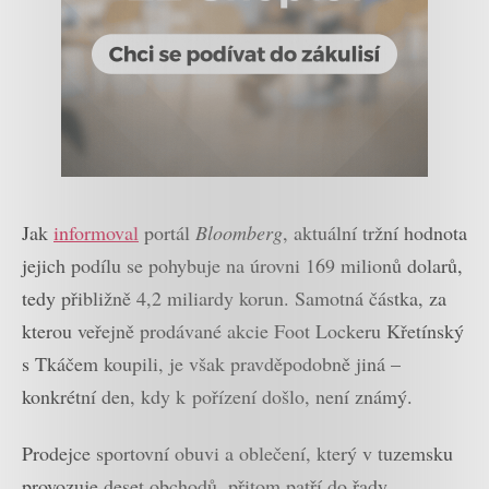
Jak
informoval
portál
Bloomberg
, aktuální tržní hodnota
jejich podílu se pohybuje na úrovni 169 milionů dolarů,
tedy přibližně 4,2 miliardy korun. Samotná částka, za
kterou veřejně prodávané akcie Foot Lockeru Křetínský
s Tkáčem koupili, je však pravděpodobně jiná –
konkrétní den, kdy k pořízení došlo, není známý.
Prodejce sportovní obuvi a oblečení, který v tuzemsku
provozuje deset obchodů, přitom patří do řady