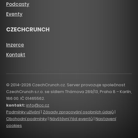
Podcasty
Eventy
CZECHCRUNCH
Inzerce
Kontakt
© 2014-2026 CzechCrunch.cz. Server provozuje společnost
CzechCrunch s.r.o. se sídlem Thámova 289/13, Praha 8 – Karlín,
186 00. IČ 01465562.
kontakt:
info@cc.cz
Podmínky užívání
|
Zásady zpracování osobních údajů
|
Obchodní podmínky
|
Návštěvní řád eventů
|
Nastavení
cookies