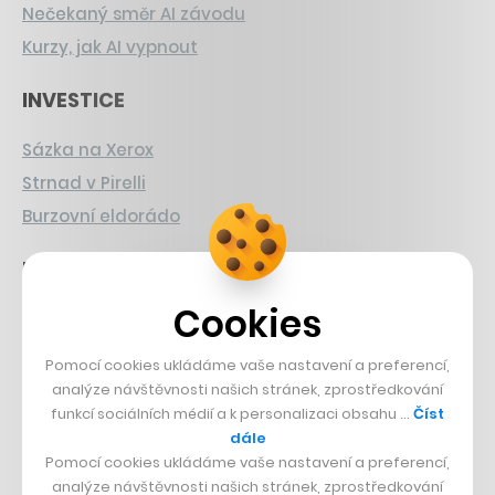
Nečekaný směr AI závodu
Kurzy, jak AI vypnout
INVESTICE
Sázka na Xerox
Strnad v Pirelli
Burzovní eldorádo
PŘÍBĚHY Z GASTRA
Cookies
Boční projekt, co se zvrtnul
Francouzský šéfkuchař na Šumavě
Pomocí cookies ukládáme vaše nastavení a preferencí,
Dva golfisti, co pečou
analýze návštěvnosti našich stránek, zprostředkování
funkcí sociálních médií a k personalizaci obsahu …
Číst
DESIGN
dále
Pomocí cookies ukládáme vaše nastavení a preferencí,
analýze návštěvnosti našich stránek, zprostředkování
Bomma není tichá