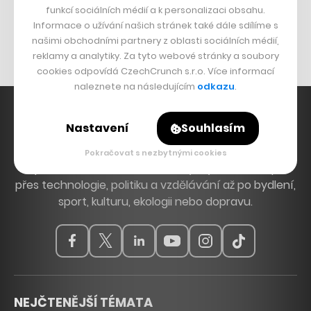
funkcí sociálních médií a k personalizaci obsahu.
Originální hodinky
Informace o užívání našich stránek také dále sdílíme s
Nábytek z betonu
našimi obchodními partnery z oblasti sociálních médií,
reklamy a analytiky. Za tyto webové stránky a soubory
cookies odpovídá CzechCrunch s.r.o. Více informací
naleznete na následujícím
odkazu
.
Nastavení
Souhlasím
Hlavní zdroj inspirace. Věnujeme se tématům, která
Pokračovat s nezbytnými cookies
hýbou Českem a světem, od byznysu a startupů
přes technologie, politiku a vzdělávání až po bydlení,
sport, kulturu, ekologii nebo dopravu.
NEJČTENĚJŠÍ TÉMATA