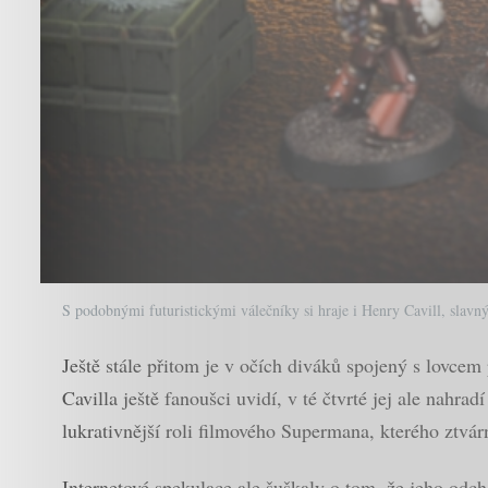
S podobnými futuristickými válečníky si hraje i Henry Cavill, sla
Ještě stále přitom je v očích diváků spojený s lovcem
Cavilla ještě fanoušci uvidí, v té čtvrté jej ale nah
lukrativnější roli filmového Supermana, kterého ztvá
Internetové spekulace ale šuškaly o tom, že jeho odch