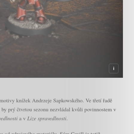
motivy knížek Andrzeje Sapkowského. Ve třetí řadě
el by prý čtvrtou sezonu nezvládal kvůli povinnostem v
edlnosti
a v
Lize spravedlnosti
.
u od zdrojového materiálu. Sám Cavill je totiž