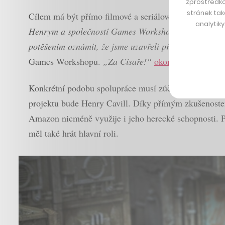
zprostředko
stránek tak
Cílem má být přímo filmové a seriálové univerzum po
analytik
Henrym a společností Games Workshop budeme na této
potěšením oznámit, že jsme uzavřeli předběžnou doho
Games Workshopu.
„Za Císaře!“
okomentoval
vše sá
Konkrétní podobu spolupráce musí zúčastněné strany je
projektu bude Henry Cavill. Díky přímým zkušenoste
Amazon nicméně využije i jeho herecké schopnosti. 
měl také hrát hlavní roli.