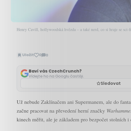
Henry Cavill, hollywoodská hvězda – a také nerd, co si hraje se sci-
Uložit
0
0
Zobrazit
komentáře
Baví vás CzechCrunch?
Vídejte ho na Googlu častěji.
Sledovat
Už nebude Zaklínačem ani Supermanem, ale do fantas
začne pracovat na převedení herní značky
Warhamme
kinech měřit, ale je základem pro bezpočet stolních i 