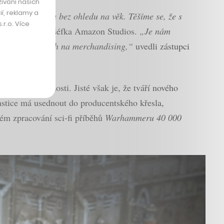
ívání našich
í, reklamy a
celém světě a bez ohledu na věk. Těšíme se, že s
r.o. Více
nifer Salkeová, šéfka Amazon Studios.
„Je nám
družených právech na merchandising,“
uvedli zástupci
 hry.
stávají v tajnosti. Jisté však je, že tváří nového
stice má usednout do producentského křesla,
m zpracování sci-fi příběhů
Warhammeru 40 000