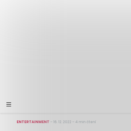
ENTERTAINMENT
–
16. 12. 2022
–
4 min čtení