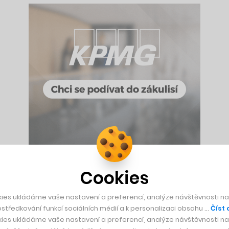
Cookies
 světa. Ale i obří nerd. Fanoušci o něm dobře vědí, že si sklád
 plastové figurky futuristických válečníků, se kterými se bojuj
ies ukládáme vaše nastavení a preferencí, analýze návštěvnosti naš
budoucnosti 40. milénia. Práva na její obrazovkovou adaptaci 
středkování funkcí sociálních médií a k personalizaci obsahu …
Číst 
ies ukládáme vaše nastavení a preferencí, analýze návštěvnosti naš