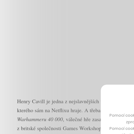
Henry Cavill je jedna z nejslavnějších tváří filmového
kterého sám na Netflixu hraje. A třeba i to, že maluje
Pomocí cook
Warhammeru 40 000
, válečné hře zasazené do temné 
zpro
z britské společnosti Games Workshop.
Pomocí cook