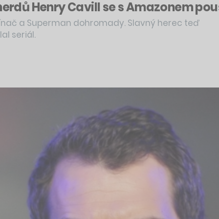
l nerdů Henry Cavill se s Amazonem po
línač a Superman dohromady. Slavný herec teď
l seriál.