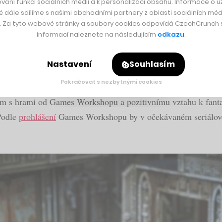
vání funkcí sociálních médií a k personalizaci obsahu. Informace o už
é dále sdílíme s našimi obchodními partnery z oblasti sociálních médi
 vzoru toho od Marvelu.
„Warhammer 40 000 baví fanoušky po 
y. Za tyto webové stránky a soubory cookies odpovídá CzechCrunch s.
 fantastické značce pracovat po mnoho let,“
prohlásila Jen
informací naleznete na následujícím
odkazu
.
du o filmových a seriálových adaptacích našeho díla a o při
m Cavill s odkazem na vládce galaktického impéria z příběhu
Nastavení
Souhlasím
Pokračovat s nezbytnými cookies
ště upřesnit v dalších kontraktech, finanční podmínky dealu zů
m s hrami od Games Workshopu a pozitivnímu vztahu k fanta
Podle
prohlášení
Games Workshopu by v očekávaném seriálové