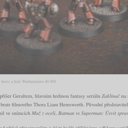
vný herec a hráč Warhammeru 40 000
 příšer Geraltem, hlavním hrdinou fantasy seriálu
Zaklínač
na 
radí bratr filmového Thora Liam Hemsworth. Původní představit
rnil ve snímcích
Muž z oceli
,
Batman vs Superman: Úsvit sprav
od přišel přinejmenším z části kvůli přílišnému odklonu seriál