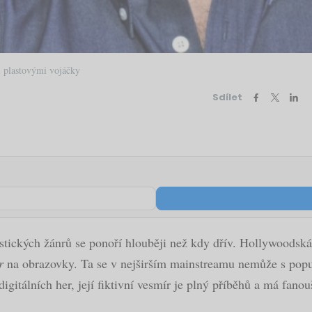
fi plastovými vojáčky
Sdílet
tických žánrů se ponoří hlouběji než kdy dřív. Hollywoodská
r
na obrazovky. Ta se v nejširším mainstreamu nemůže s pop
digitálních her, její fiktivní vesmír je plný příběhů a má fano