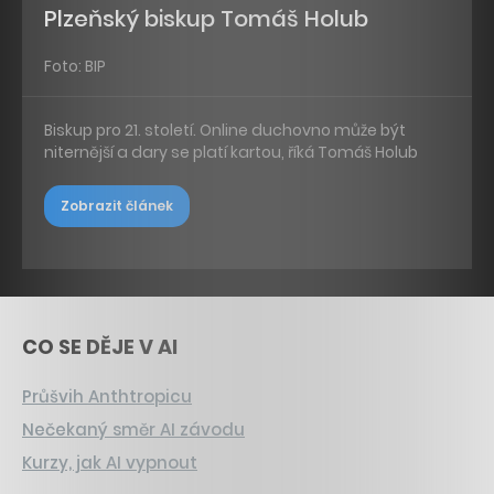
Plzeňský biskup Tomáš Holub
Foto: BIP
Biskup pro 21. století. Online duchovno může být
niternější a dary se platí kartou, říká Tomáš Holub
Zobrazit článek
CO SE DĚJE V AI
Průšvih Anthtropicu
Nečekaný směr AI závodu
Kurzy, jak AI vypnout