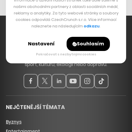
Informace o užívání našich stránek také dále sdílíme s
našimi obchodními partnery z oblasti sociálních médií,
reklamy a analytiky. Za tyto webové stránky a soubory
cookies odpovídá CzechCrunch s.r.o. Více informací
naleznete na následujícím
odkazu
.
Hlavní zdroj inspirace. Věnujeme se tématům, která
Nastavení
Souhlasím
hýbou Českem a světem, od byznysu a startupů
Pokračovat s nezbytnými cookies
přes technologie, politiku a vzdělávání až po bydlení,
sport, kulturu, ekologii nebo dopravu.
NEJČTENĚJŠÍ TÉMATA
Byznys
Entertainment