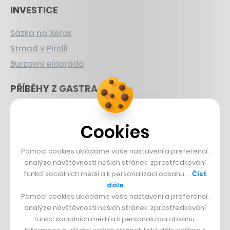
INVESTICE
Sázka na Xerox
Strnad v Pirelli
Burzovní eldorádo
PŘÍBĚHY Z GASTRA
Boční projekt, co se zvrtnul
Cookies
Francouzský šéfkuchař na Šumavě
Dva golfisti, co pečou
Pomocí cookies ukládáme vaše nastavení a preferencí,
analýze návštěvnosti našich stránek, zprostředkování
DESIGN
funkcí sociálních médií a k personalizaci obsahu …
Číst
dále
Bomma není tichá
Pomocí cookies ukládáme vaše nastavení a preferencí,
Originální hodinky
analýze návštěvnosti našich stránek, zprostředkování
funkcí sociálních médií a k personalizaci obsahu.
Nábytek z betonu