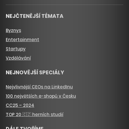
NEJČTENĚJŠÍ TÉMATA
Byznys
Entertainment
Startupy
Vzdělávání
NEJNOVĚJŠÍ SPECIÁLY
Nejvlivnější CEOs na LinkedInu
100 největších e-shopů v Česku
CC25 – 2024
TOP 20 🇨🇿 herních studií
DÁLE TVOŘÍME