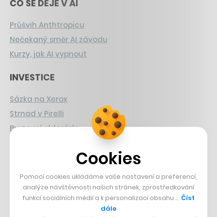
CO SE DĚJE V AI
Průšvih Anthtropicu
Nečekaný směr AI závodu
Kurzy, jak AI vypnout
INVESTICE
Sázka na Xerox
Strnad v Pirelli
Burzovní eldorádo
PŘÍBĚHY Z GASTRA
Cookies
Boční projekt, co se zvrtnul
Pomocí cookies ukládáme vaše nastavení a preferencí,
Francouzský šéfkuchař na Šumavě
analýze návštěvnosti našich stránek, zprostředkování
funkcí sociálních médií a k personalizaci obsahu …
Číst
Dva golfisti, co pečou
dále