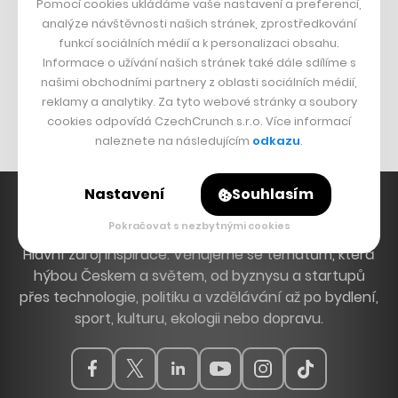
Pomocí cookies ukládáme vaše nastavení a preferencí,
DESIGN
analýze návštěvnosti našich stránek, zprostředkování
funkcí sociálních médií a k personalizaci obsahu.
Bomma není tichá
Informace o užívání našich stránek také dále sdílíme s
Originální hodinky
našimi obchodními partnery z oblasti sociálních médií,
reklamy a analytiky. Za tyto webové stránky a soubory
Nábytek z betonu
cookies odpovídá CzechCrunch s.r.o. Více informací
naleznete na následujícím
odkazu
.
Nastavení
Souhlasím
Pokračovat s nezbytnými cookies
Hlavní zdroj inspirace. Věnujeme se tématům, která
hýbou Českem a světem, od byznysu a startupů
přes technologie, politiku a vzdělávání až po bydlení,
sport, kulturu, ekologii nebo dopravu.