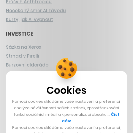
Průšvih Anthtropicu
Nečekaný směr AI závodu
Kurzy, jak AI vypnout
INVESTICE
Sázka na Xerox
Strnad v Pirelli
Burzovní eldorádo
PŘÍBĚHY Z GASTRA
Cookies
Boční projekt, co se zvrtnul
Francouzský šéfkuchař na Šumavě
Pomocí cookies ukládáme vaše nastavení a preferencí,
analýze návštěvnosti našich stránek, zprostředkování
Dva golfisti, co pečou
funkcí sociálních médií a k personalizaci obsahu …
Číst
dále
DESIGN
Pomocí cookies ukládáme vaše nastavení a preferencí,