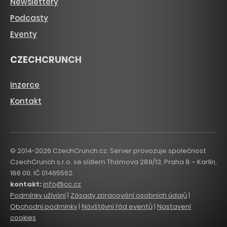
Newslettery
Podcasty
Eventy
CZECHCRUNCH
Inzerce
Kontakt
© 2014-2026 CzechCrunch.cz. Server provozuje společnost
CzechCrunch s.r.o. se sídlem Thámova 289/13, Praha 8 – Karlín,
186 00. IČ 01465562.
kontakt:
info@cc.cz
Podmínky užívání
|
Zásady zpracování osobních údajů
|
Obchodní podmínky
|
Návštěvní řád eventů
|
Nastavení
cookies