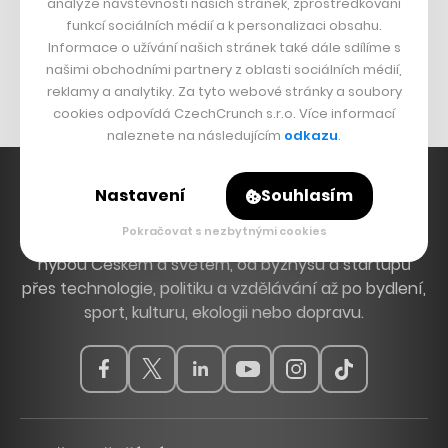
analýze návštěvnosti našich stránek, zprostředkování
Bomma není tichá
funkcí sociálních médií a k personalizaci obsahu.
Originální hodinky
Informace o užívání našich stránek také dále sdílíme s
našimi obchodními partnery z oblasti sociálních médií,
Nábytek z betonu
reklamy a analytiky. Za tyto webové stránky a soubory
cookies odpovídá CzechCrunch s.r.o. Více informací
naleznete na následujícím
odkazu
.
Nastavení
Souhlasím
Pokračovat s nezbytnými cookies
Hlavní zdroj inspirace. Věnujeme se tématům, která
hýbou Českem a světem, od byznysu a startupů
přes technologie, politiku a vzdělávání až po bydlení,
sport, kulturu, ekologii nebo dopravu.