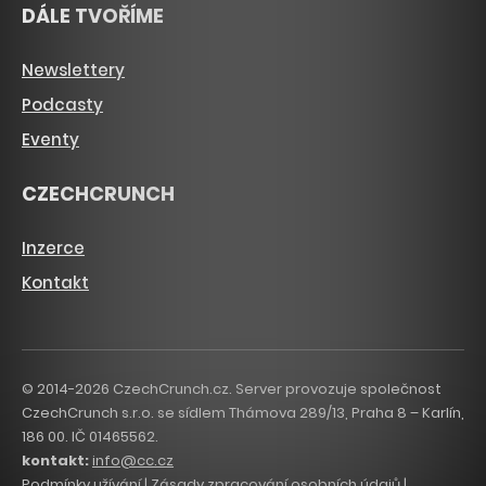
DÁLE TVOŘÍME
Newslettery
Podcasty
Eventy
CZECHCRUNCH
Inzerce
Kontakt
© 2014-2026 CzechCrunch.cz. Server provozuje společnost
CzechCrunch s.r.o. se sídlem Thámova 289/13, Praha 8 – Karlín,
186 00. IČ 01465562.
kontakt:
info@cc.cz
Podmínky užívání
|
Zásady zpracování osobních údajů
|