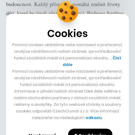
budoucnost. Každý příspěvek pomáhá změnit životy
dětí, které by jinak zůstaly v izolaci. Podpora Smiling
Crocodile je pro mnoho rodin klíčová. Nabízí nejen
Cookies
vzdělání, ale i bezpečné prostředí, kde se děti mohou
rozvíjet.
Pomocí cookies ukládáme vaše nastavení a preferencí,
analýze návštěvnosti našich stránek, zprostředkování
Jak je to v jiných evropských
funkcí sociálních médií a k personalizaci obsahu …
Číst
zemích?
dále
Pomocí cookies ukládáme vaše nastavení a preferencí,
analýze návštěvnosti našich stránek, zprostředkování
V zahraničí je vzdělávání dětí s těžkým kombinovaným
funkcí sociálních médií a k personalizaci obsahu.
postižením často plně financováno státem, což výrazně
Informace o užívání našich stránek také dále sdílíme s
snižuje finanční zátěž pro rodiny. Například v
našimi obchodními partnery z oblasti sociálních médií,
reklamy a analytiky. Za tyto webové stránky a soubory
Nizozemsku hradí náklady na vzdělávání Ministerstvo
cookies odpovídá CzechCrunch s.r.o. Více informací
školství, které financuje mzdy asistentů i speciální
naleznete na následujícím
odkazu
.
pomůcky. Regionální aliance pak zajišťují dodatečné
prostředky podle potřeb dětí. Podobně ve Švýcarsku je