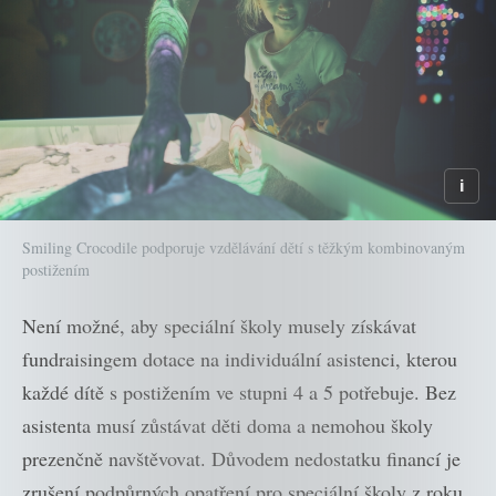
Smiling Crocodile podporuje vzdělávání dětí s těžkým kombinovaným
postižením
Není možné, aby speciální školy musely získávat
fundraisingem dotace na individuální asistenci, kterou
každé dítě s postižením ve stupni 4 a 5 potřebuje. Bez
asistenta musí zůstávat děti doma a nemohou školy
prezenčně navštěvovat. Důvodem nedostatku financí je
zrušení podpůrných opatření pro speciální školy z roku