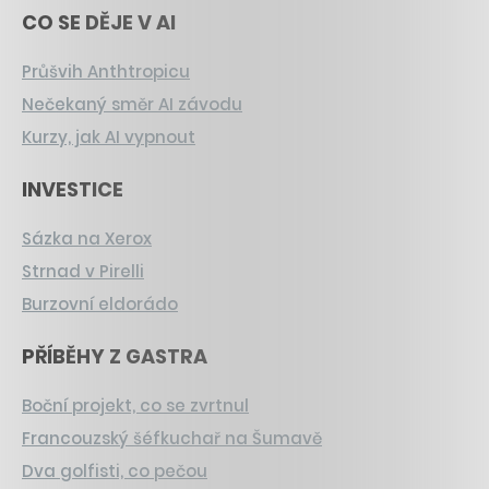
CO SE DĚJE V AI
Průšvih Anthtropicu
Nečekaný směr AI závodu
Kurzy, jak AI vypnout
INVESTICE
Sázka na Xerox
Strnad v Pirelli
Burzovní eldorádo
PŘÍBĚHY Z GASTRA
Boční projekt, co se zvrtnul
Francouzský šéfkuchař na Šumavě
Dva golfisti, co pečou