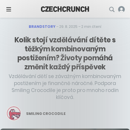
BRANDSTORY
–
29. 8. 2025
–
2 min čtení
Kolik stojí vzdělávání dítěte s
těžkým kombinovaným
postižením? Životy pomáhá
změnit každý příspěvek
Vzdělávání dětí se závažným kombinovaným
postižením je finančně náročné. Podpora
Smiling Crocodile je proto pro mnoho rodin
klíčová.
SMILING CROCODILE