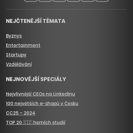
NEJČTENĚJŠÍ TÉMATA
Byznys
Entertainment
Startupy
Vzdělávání
NEJNOVĚJŠÍ SPECIÁLY
Nejvlivnější CEOs na LinkedInu
100 největších e-shopů v Česku
CC25 – 2024
TOP 20 🇨🇿 herních studií