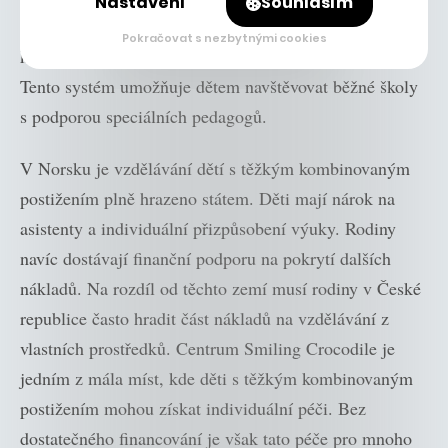
Nastavení
Souhlasím
vzdělávání těchto dětí financováno na úrovni kantonů,
Pokračovat s nezbytnými cookies
které hradí náklady na asistenty a odborné terapie.
Tento systém umožňuje dětem navštěvovat běžné školy
s podporou speciálních pedagogů.
V Norsku je vzdělávání dětí s těžkým kombinovaným
postižením plně hrazeno státem. Děti mají nárok na
asistenty a individuální přizpůsobení výuky. Rodiny
navíc dostávají finanční podporu na pokrytí dalších
nákladů. Na rozdíl od těchto zemí musí rodiny v České
republice často hradit část nákladů na vzdělávání z
vlastních prostředků. Centrum Smiling Crocodile je
jedním z mála míst, kde děti s těžkým kombinovaným
postižením mohou získat individuální péči. Bez
dostatečného financování je však tato péče pro mnoho