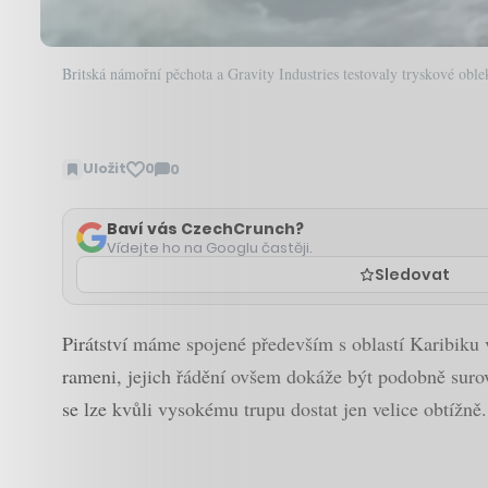
Britská námořní pěchota a Gravity Industries testovaly tryskové oblek
Uložit
0
0
Zobrazit
komentáře
Baví vás CzechCrunch?
Vídejte ho na Googlu častěji.
Sledovat
Pirátství máme spojené především s oblastí Karibiku v
rameni, jejich řádění ovšem dokáže být podobně surové
se lze kvůli vysokému trupu dostat jen velice obtížně.