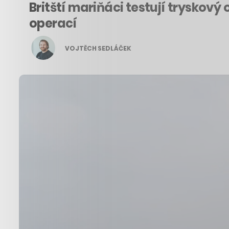
Britští mariňáci testují tryskov
operací
VOJTĚCH SEDLÁČEK