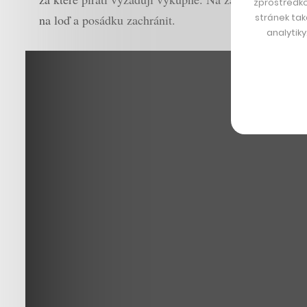
zprostředko
stránek tak
na loď a posádku zachránit.
analytik