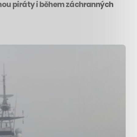
enou piráty i během záchranných