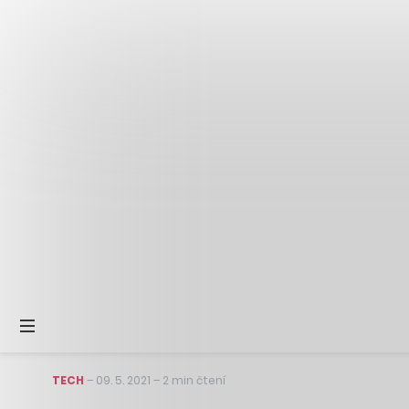
TECH
–
09. 5. 2021
–
2 min čtení