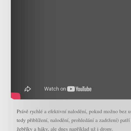
Právě rychlé a efektivní nalodění, pokud možno bez up
tedy přiblížení, nalodění, prohledání a zadržení) patř
žebříky a háky, ale dnes například už i drony.