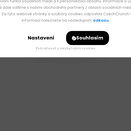
vání funkcí sociálních médií a k personalizaci obsahu. Informace o už
é dále sdílíme s našimi obchodními partnery z oblasti sociálních médi
y. Za tyto webové stránky a soubory cookies odpovídá CzechCrunch s.
informací naleznete na následujícím
odkazu
.
Nastavení
Souhlasím
Pokračovat s nezbytnými cookies