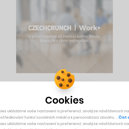
blastech jižní a jihovýchodní Asie a také na jihu Rudého moř
 rychlost. Útočníci naopak využívají malých a rychlých plavide
Cookies
ies ukládáme vaše nastavení a preferencí, analýze návštěvnosti naš
středkování funkcí sociálních médií a k personalizaci obsahu …
Číst 
evším lodní trezory s výplatami nebo osobní věci posádky. V t
ies ukládáme vaše nastavení a preferencí, analýze návštěvnosti naš
ných plavidel jsou proto vojsky po celém světě cvičeny speciál