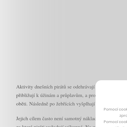
Aktivity dnešních pirátů se odehrávají především v o
přibližují k úžinám a průplavům, a proto snižují svou
oběti. Následně po žebřících vyšplhají na palubu.
Pomocí cook
zpro
Jejich cílem často není samotný náklad lodí, ale před
Pomocí cook
za které piráti vyžadují výkupné. Na záchranu přepade