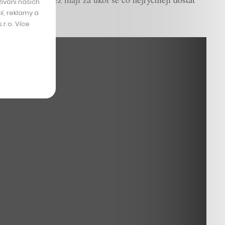
ívání našich
í, reklamy a
r.o. Více