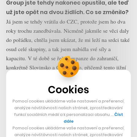
Group jste tehdy nakonec opustila, ale teď
už jste opět na dvou židlích. Co se změnilo?
Já jsem se tehdy vrátila do CZC, protože jsem ho dva
roky trochu zanedbávala. Nicméně jakmile se věci daly
do pořádku, chtěla jsem ukázat, že mi leží na srdci také
osud celé skupiny, a tak jsem nabídla své síly a
kapacitu. V té době se řešila expanze do zahraničí,
konkrétně Slovinsko a Chorvatsko, přičemž tento jižní
region byl v rámci původního Mallu dlouho ignorován.
Byl tam obrovská kompetenční a technologická mezera,
Cookies
ale zároveň velká příležitost.
Pomocí cookies ukládáme vaše nastavení a preferencí,
analýze návštěvnosti našich stránek, zprostředkování
Nabídla jsem se, že pomohu s transformací a přípravou
funkcí sociálních médií a k personalizaci obsahu …
Číst
firmy pro zásadní obchodní development a další rozvoj.
dále
Pomocí cookies ukládáme vaše nastavení a preferencí,
Procesy, lidi, organizační struktura, reporting, KPIs, to
analýze návštěvnosti našich stránek, zprostředkování