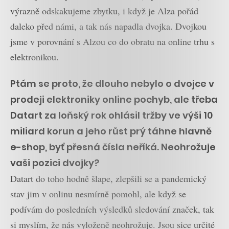
výrazně odskakujeme zbytku, i když je Alza pořád
daleko před námi, a tak nás napadla dvojka. Dvojkou
jsme v porovnání s Alzou co do obratu na online trhu s
elektronikou.
Ptám se proto, že dlouho nebylo o dvojce v
prodeji elektroniky online pochyb, ale třeba
Datart za loňský rok ohlásil tržby ve výši 10
miliard korun a jeho růst prý táhne hlavně
e-shop, byť přesná čísla neříká. Neohrožuje
vaši pozici dvojky?
Datart do toho hodně šlape, zlepšili se a pandemický
stav jim v onlinu nesmírně pomohl, ale když se
podívám do posledních výsledků sledování značek, tak
si myslím, že nás vyloženě neohrožuje. Jsou sice určité