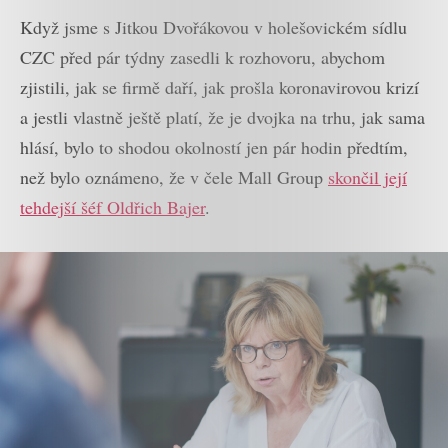
Když jsme s Jitkou Dvořákovou v holešovickém sídlu
CZC před pár týdny zasedli k rozhovoru, abychom
zjistili, jak se firmě daří, jak prošla koronavirovou krizí
a jestli vlastně ještě platí, že je dvojka na trhu, jak sama
hlásí, bylo to shodou okolností jen pár hodin předtím,
než bylo oznámeno, že v čele Mall Group
skončil její
tehdejší šéf Oldřich Bajer
.