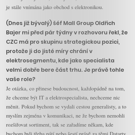
je stále vnímána jako obchod s elektronikou.
(Dnes již bývalý) šéf Mall Group Oldřich
Bajer mi před pár týdny v rozhovoru řekl, že
CZC má pro skupinu strategickou pozici,
protože ji do jisté míry chrání v
elektrosegmentu, kde jako specialista
velmi dobře bere část trhu. Je právě tohle
vaše role?
Je otázka, co přinese budoucnost, každopádně na tom,
že chceme být IT a elektrospecialista, nechceme nic
měnit. Pokud bychom se vydali cestou generalisty, a to
myslím zejména v komunikaci, ne že bychom nemohli
rozšiřovat sortiment, tak se zařadíme někam, kde
bychom byli třeba pátí nebo šestí právě za těmi Datarty