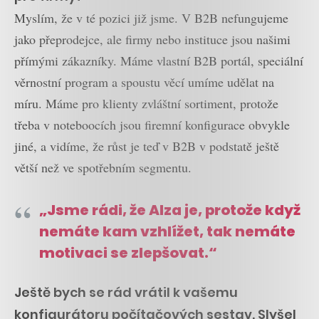
Myslím, že v té pozici již jsme. V B2B nefungujeme
jako přeprodejce, ale firmy nebo instituce jsou našimi
přímými zákazníky. Máme vlastní B2B portál, speciální
věrnostní program a spoustu věcí umíme udělat na
míru. Máme pro klienty zvláštní sortiment, protože
třeba v noteboocích jsou firemní konfigurace obvykle
jiné, a vidíme, že růst je teď v B2B v podstatě ještě
větší než ve spotřebním segmentu.
„Jsme rádi, že Alza je, protože když
nemáte kam vzhlížet, tak nemáte
motivaci se zlepšovat.“
Ještě bych se rád vrátil k vašemu
konfigurátoru počítačových sestav. Slyšel