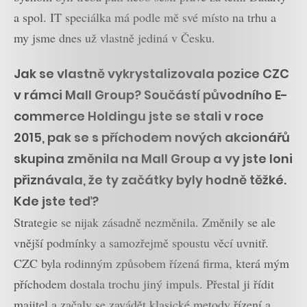
a spol. IT speciálka má podle mě své místo na trhu a
my jsme dnes už vlastně jediná v Česku.
Jak se vlastně vykrystalizovala pozice CZC
v rámci Mall Group? Součástí původního E-
commerce Holdingu jste se stali v roce
2015, pak se s příchodem nových akcionářů
skupina změnila na Mall Group a vy jste loni
přiznávala, že ty začátky byly hodně těžké.
Kde jste teď?
Strategie se nijak zásadně nezměnila. Změnily se ale
vnější podmínky a samozřejmě spoustu věcí uvnitř.
CZC byla rodinným způsobem řízená firma, která mým
příchodem dostala trochu jiný impuls. Přestal ji řídit
majitel a začaly se zavádět klasické metody řízení a