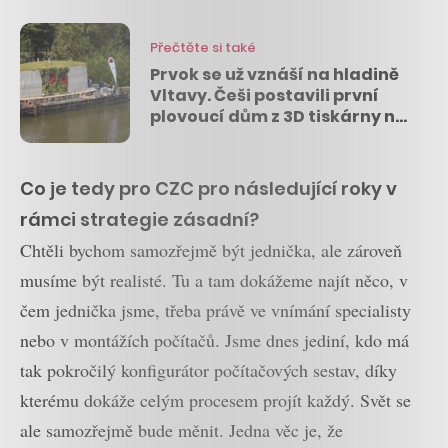
Přečtěte si také
Prvok se už vznáší na hladině
Vltavy. Češi postavili první
plovoucí dům z 3D tiskárny na
světě
Co je tedy pro CZC pro následující roky v
rámci strategie zásadní?
Chtěli bychom samozřejmě být jednička, ale zároveň
musíme být realisté. Tu a tam dokážeme najít něco, v
čem jednička jsme, třeba právě ve vnímání specialisty
nebo v montážích počítačů. Jsme dnes jediní, kdo má
tak pokročilý konfigurátor počítačových sestav, díky
kterému dokáže celým procesem projít každý. Svět se
ale samozřejmě bude měnit. Jedna věc je, že