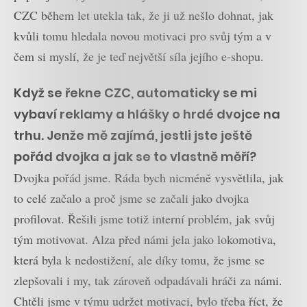
CZC během let utekla tak, že ji už nešlo dohnat, jak
kvůli tomu hledala novou motivaci pro svůj tým a v
čem si myslí, že je teď největší síla jejího e-shopu.
Když se řekne CZC, automaticky se mi
vybaví reklamy a hlášky o hrdé dvojce na
trhu. Jenže mě zajímá, jestli jste ještě
pořád dvojka a jak se to vlastně měří?
Dvojka pořád jsme. Ráda bych nicméně vysvětlila, jak
to celé začalo a proč jsme se začali jako dvojka
profilovat. Řešili jsme totiž interní problém, jak svůj
tým motivovat. Alza před námi jela jako lokomotiva,
která byla k nedostižení, ale díky tomu, že jsme se
zlepšovali i my, tak zároveň odpadávali hráči za námi.
Chtěli jsme v týmu udržet motivaci, bylo třeba říct, že