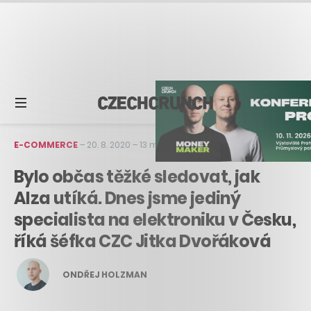
E-COMMERCE
–
20. 8. 2020
–
13 min čtení
Bylo občas těžké sledovat, jak
Alza utíká. Dnes jsme jediný
specialista na elektroniku v Česku,
říká šéfka CZC Jitka Dvořáková
ONDŘEJ HOLZMAN