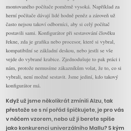
montovaného počítače poměrně vysoká. Například za
herní počítače dávají lidé hodně peněz a zároveň už
často nejsou takoví odborníci, aby si celý počítač
postavili sami. Konfigurátor při sestavování člověku
řekne, zda je grafika nebo procesor, které si vybral,
kompatibilní se základní deskou, nebo jestli se vše
vejde do vybrané krabice. Zjednodušuje to pak práci i
nám, protože nemusíme zákazníkům volat, že to, co si
vybrali, není možné sestavit. Jsme jediní, kdo takový
konfigurátor má.
Když už jsme několikrát zmínili Alzu, tak
přestože se s ní pořád špičkujete, je pro vás
v něčem vzorem, nebo už ji berete spíše
jako konkurenci univerzálního Mallu? S kým