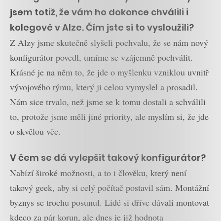
jsem totiž, že vám ho dokonce chválili i
kolegové v Alze. Čím jste si to vysloužili?
Z Alzy jsme skutečně slyšeli pochvalu, že se nám nový
konfigurátor povedl, umíme se vzájemně pochválit.
Krásné je na něm to, že jde o myšlenku vzniklou uvnitř
vývojového týmu, který ji celou vymyslel a prosadil.
Nám sice trvalo, než jsme se k tomu dostali a schválili
to, protože jsme měli jiné priority, ale myslím si, že jde
o skvělou věc.
V čem se dá vylepšit takový konfigurátor?
Nabízí široké možnosti, a to i člověku, který není
takový geek, aby si celý počítač postavil sám. Montážní
byznys se trochu posunul. Lidé si dříve dávali montovat
kdeco za pár korun, ale dnes je již hodnota