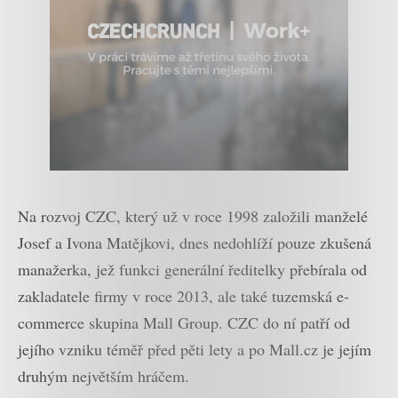
Na rozvoj CZC, který už v roce 1998 založili manželé
Josef a Ivona Matějkovi, dnes nedohlíží pouze zkušená
manažerka, jež funkci generální ředitelky přebírala od
zakladatele firmy v roce 2013, ale také tuzemská e-
commerce skupina Mall Group. CZC do ní patří od
jejího vzniku téměř před pěti lety a po Mall.cz je jejím
druhým největším hráčem.