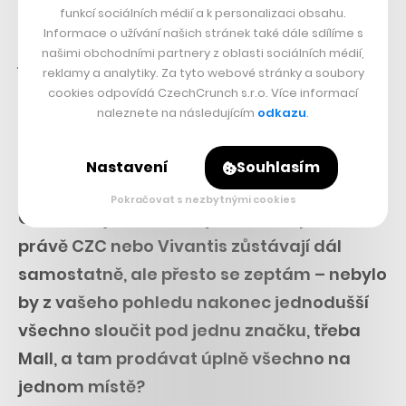
všechno úplně chybělo. Zároveň bylo nutné vyřešit
funkcí sociálních médií a k personalizaci obsahu.
technologický problém na webu, kdy se všechny
Informace o užívání našich stránek také dále sdílíme s
našimi obchodními partnery z oblasti sociálních médií,
jazykové mutace tvářily, že jsou jeden a ten samý web,
reklamy a analytiky. Za tyto webové stránky a soubory
ale vůbec to tak nebylo.
cookies odpovídá CzechCrunch s.r.o. Více informací
naleznete na následujícím
odkazu
.
„Pokud jde o výkon byznysu CZC
jako takového, je zdravý.“
Nastavení
Souhlasím
Pokračovat s nezbytnými cookies
Oldřich Bajer mi sice vysvětloval, proč
právě CZC nebo Vivantis zůstávají dál
samostatně, ale přesto se zeptám – nebylo
by z vašeho pohledu nakonec jednodušší
všechno sloučit pod jednu značku, třeba
Mall, a tam prodávat úplně všechno na
jednom místě?