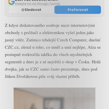
Vídejte ho na Googlu častěji.
Sledovat
Preferovat
Z kdysi diskutovaného souboje mezi internetovými
obchody s počítači a elektronikou vyšel jeden jako
jasný vítěz. Zatímco tehdejší Czech Computer, dnešní
CZC.cz, zůstal u toho, co uměl a umí nejlépe, Alza se
postupně rozkročila takřka do všech myslitelných
segmentů a dnes je z ní největší e-shop v Česku. Hrdá
dvojka, jak se CZC samo často prezentuje, dnes pod
Jitkou Dvořákovou píše svůj vlastní příběh.