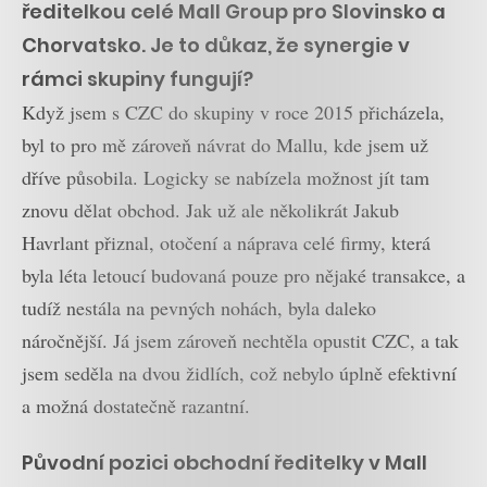
ředitelkou celé Mall Group pro Slovinsko a
Chorvatsko. Je to důkaz, že synergie v
rámci skupiny fungují?
Když jsem s CZC do skupiny v roce 2015 přicházela,
byl to pro mě zároveň návrat do Mallu, kde jsem už
dříve působila. Logicky se nabízela možnost jít tam
znovu dělat obchod. Jak už ale několikrát Jakub
Havrlant přiznal, otočení a náprava celé firmy, která
byla léta letoucí budovaná pouze pro nějaké transakce, a
tudíž nestála na pevných nohách, byla daleko
náročnější. Já jsem zároveň nechtěla opustit CZC, a tak
jsem seděla na dvou židlích, což nebylo úplně efektivní
a možná dostatečně razantní.
Původní pozici obchodní ředitelky v Mall