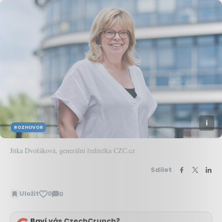
ROZHOVOR
Jitka Dvořáková, generální ředitelka CZC.cz
Sdílet
Uložit
0
0
Zobrazit
komentáře
Baví vás CzechCrunch?