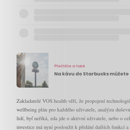
Přečtěte si také
Na kávu do Starbucks můžete 
Zakladatelé VOS.health věří, že propojení technologií
wellbeing plán pro každého uživatele, analýzu dušev
lidí, byť neříká, zda jde o aktivní uživatele, nebo o c
investice má nyní posloužit k přidání dalších funkcí 