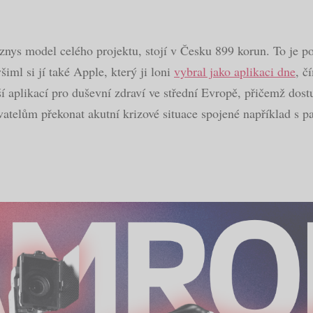
znys model celého projektu, stojí v Česku 899 korun. To je
šiml si jí také Apple, který ji loni
vybral jako aplikaci dne
, č
aplikací pro duševní zdraví ve střední Evropě, přičemž dost
atelům překonat akutní krizové situace spojené například s p