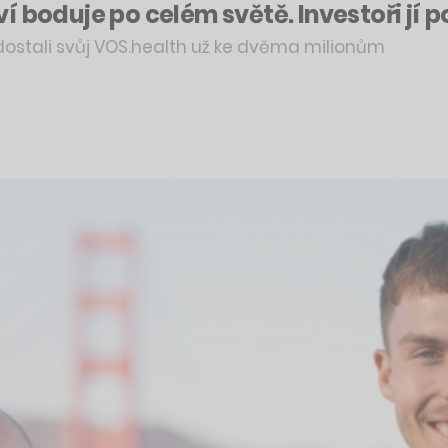
 boduje po celém světě. Investoři jí po
ý dostali svůj VOS.health už ke dvěma milionům