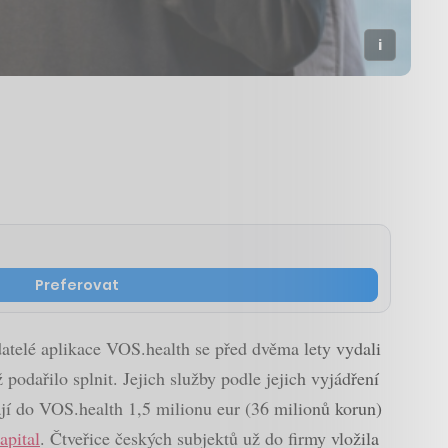
Preferovat
adatelé aplikace VOS.health se před dvěma lety vydali
 podařilo splnit. Jejich služby podle jejich vyjádření
lají do VOS.health 1,5 milionu eur (36 milionů korun)
apital
. Čtveřice českých subjektů už do firmy vložila