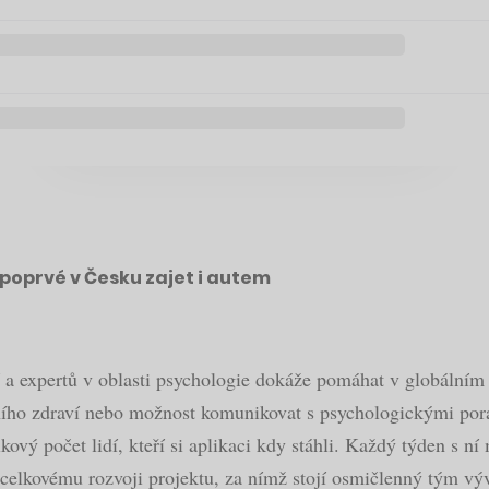
poprvé v Česku zajet i autem
 a expertů v oblasti psychologie dokáže pomáhat v globálním 
ního zdraví nebo možnost komunikovat s psychologickými pora
elkový počet lidí, kteří si aplikaci kdy stáhli. Každý týden s n
a celkovému rozvoji projektu, za nímž stojí osmičlenný tým vý