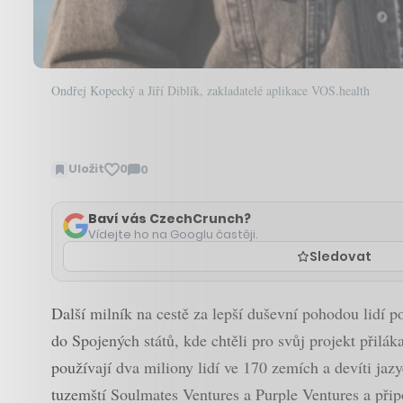
Ondřej Kopecký a Jiří Diblík, zakladatelé aplikace VOS.health
Uložit
0
0
Zobrazit
komentáře
Baví vás CzechCrunch?
Vídejte ho na Googlu častěji.
Sledovat
Další milník na cestě za lepší duševní pohodou lidí p
do Spojených států, kde chtěli pro svůj projekt přiláka
používají dva miliony lidí ve 170 zemích a devíti jazy
tuzemští Soulmates Ventures a Purple Ventures a přip