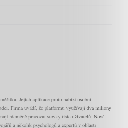
měřítku. Jejich aplikace proto nabízí osobní
dci. Firma uvádí, že platformu využívají dva miliony
í mají nicméně pracovat stovky tisíc uživatelů. Nová
vojářů a několik psychologů a expertů v oblasti