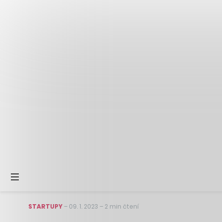
STARTUPY
–
09. 1. 2023
–
2 min čtení