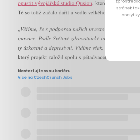
zprostředko
opustit vývojářské studio Qusion
, které také založil
stránek tak
Té se totiž začalo dařit a vedle velkého počtu uživat
analytik
„Věříme, že s podporou našich investorů budeme moci 
inovace. Podle Světové zdravotnické organizace v roce
ty úzkostné a depresivní. Vidíme však, že mezi lidmi 
který projekt založil spolu s pětadvacetiletým Ondř
Nastartujte svou kariéru
Více na CzechCrunch Jobs