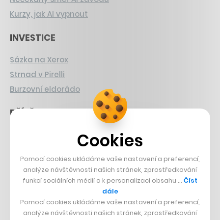
Kurzy, jak AI vypnout
INVESTICE
Sázka na Xerox
Strnad v Pirelli
Burzovní eldorádo
PŘÍBĚHY Z GASTRA
Cookies
Boční projekt, co se zvrtnul
Francouzský šéfkuchař na Šumavě
Pomocí cookies ukládáme vaše nastavení a preferencí,
Dva golfisti, co pečou
analýze návštěvnosti našich stránek, zprostředkování
funkcí sociálních médií a k personalizaci obsahu …
Číst
DESIGN
dále
Pomocí cookies ukládáme vaše nastavení a preferencí,
Bomma není tichá
analýze návštěvnosti našich stránek, zprostředkování