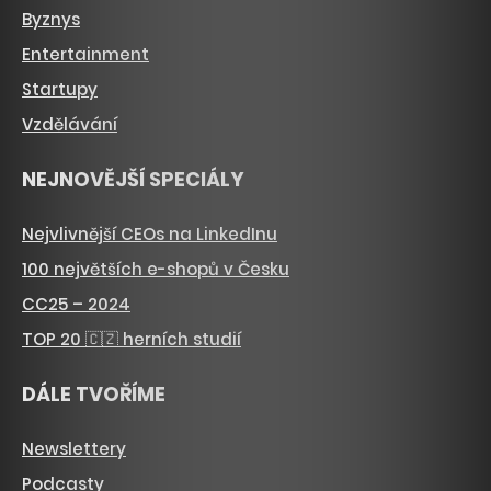
Byznys
Entertainment
Startupy
Vzdělávání
NEJNOVĚJŠÍ SPECIÁLY
Nejvlivnější CEOs na LinkedInu
100 největších e-shopů v Česku
CC25 – 2024
TOP 20 🇨🇿 herních studií
DÁLE TVOŘÍME
Newslettery
Podcasty