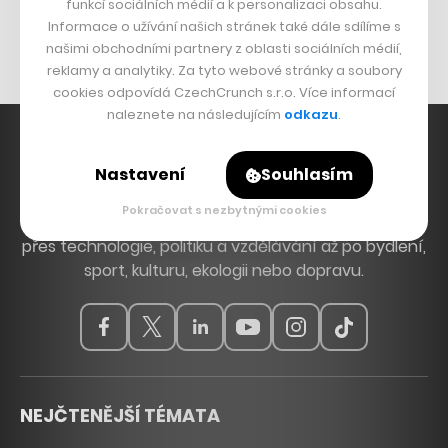
Originální hodinky
funkcí sociálních médií a k personalizaci obsahu.
Informace o užívání našich stránek také dále sdílíme s
Nábytek z betonu
našimi obchodními partnery z oblasti sociálních médií,
reklamy a analytiky. Za tyto webové stránky a soubory
cookies odpovídá CzechCrunch s.r.o. Více informací
naleznete na následujícím
odkazu
.
Nastavení
Souhlasím
Hlavní zdroj inspirace. Věnujeme se tématům, která
Pokračovat s nezbytnými cookies
hýbou Českem a světem, od byznysu a startupů
přes technologie, politiku a vzdělávání až po bydlení,
sport, kulturu, ekologii nebo dopravu.
NEJČTENĚJŠÍ TÉMATA