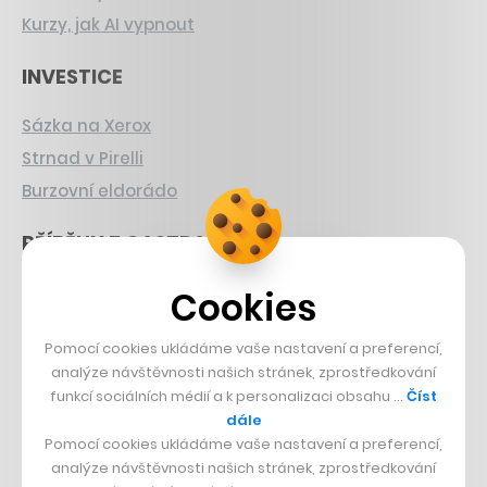
Kurzy, jak AI vypnout
INVESTICE
Sázka na Xerox
Strnad v Pirelli
Burzovní eldorádo
PŘÍBĚHY Z GASTRA
Boční projekt, co se zvrtnul
Cookies
Francouzský šéfkuchař na Šumavě
Pomocí cookies ukládáme vaše nastavení a preferencí,
Dva golfisti, co pečou
analýze návštěvnosti našich stránek, zprostředkování
funkcí sociálních médií a k personalizaci obsahu …
Číst
DESIGN
dále
Pomocí cookies ukládáme vaše nastavení a preferencí,
Bomma není tichá
analýze návštěvnosti našich stránek, zprostředkování