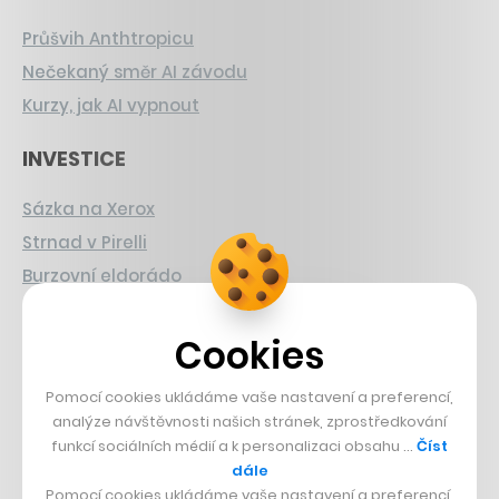
Průšvih Anthtropicu
Nečekaný směr AI závodu
Kurzy, jak AI vypnout
INVESTICE
Sázka na Xerox
Strnad v Pirelli
Burzovní eldorádo
PŘÍBĚHY Z GASTRA
Cookies
Boční projekt, co se zvrtnul
Pomocí cookies ukládáme vaše nastavení a preferencí,
Francouzský šéfkuchař na Šumavě
analýze návštěvnosti našich stránek, zprostředkování
Dva golfisti, co pečou
funkcí sociálních médií a k personalizaci obsahu …
Číst
dále
Pomocí cookies ukládáme vaše nastavení a preferencí,