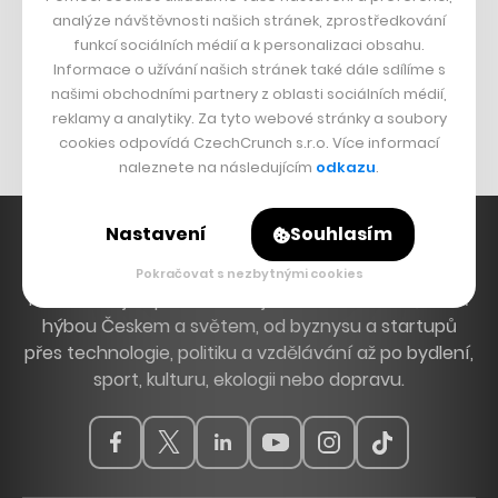
DESIGN
analýze návštěvnosti našich stránek, zprostředkování
funkcí sociálních médií a k personalizaci obsahu.
Bomma není tichá
Informace o užívání našich stránek také dále sdílíme s
Originální hodinky
našimi obchodními partnery z oblasti sociálních médií,
Nábytek z betonu
reklamy a analytiky. Za tyto webové stránky a soubory
cookies odpovídá CzechCrunch s.r.o. Více informací
naleznete na následujícím
odkazu
.
Nastavení
Souhlasím
Pokračovat s nezbytnými cookies
Hlavní zdroj inspirace. Věnujeme se tématům, která
hýbou Českem a světem, od byznysu a startupů
přes technologie, politiku a vzdělávání až po bydlení,
sport, kulturu, ekologii nebo dopravu.