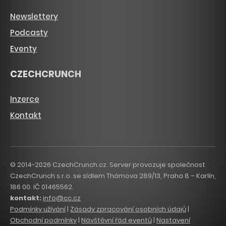
Newslettery
Podcasty
Eventy
CZECHCRUNCH
Inzerce
Kontakt
© 2014-2026 CzechCrunch.cz. Server provozuje společnost
CzechCrunch s.r.o. se sídlem Thámova 289/13, Praha 8 – Karlín,
186 00. IČ 01465562.
kontakt:
info@cc.cz
Podmínky užívání
|
Zásady zpracování osobních údajů
|
Obchodní podmínky
|
Návštěvní řád eventů
|
Nastavení