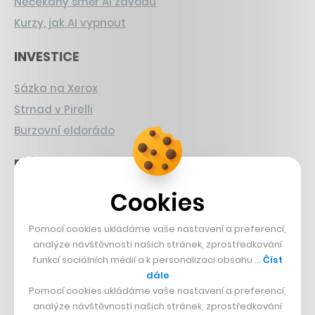
Nečekaný směr AI závodu
Kurzy, jak AI vypnout
INVESTICE
Sázka na Xerox
Strnad v Pirelli
Burzovní eldorádo
PŘÍBĚHY Z GASTRA
Cookies
Boční projekt, co se zvrtnul
Francouzský šéfkuchař na Šumavě
Pomocí cookies ukládáme vaše nastavení a preferencí,
Dva golfisti, co pečou
analýze návštěvnosti našich stránek, zprostředkování
funkcí sociálních médií a k personalizaci obsahu …
Číst
DESIGN
dále
Pomocí cookies ukládáme vaše nastavení a preferencí,
Bomma není tichá
analýze návštěvnosti našich stránek, zprostředkování