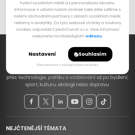
funkcí sociálních médií a k personalizaci obsahu.
Originální hodinky
Informace o užívání našich stránek také dále sdílíme s
Nábytek z betonu
našimi obchodními partnery z oblasti sociálních médií,
reklamy a analytiky. Za tyto webové stránky a soubory
cookies odpovídá CzechCrunch s.r.o. Více informací
naleznete na následujícím
odkazu
.
Nastavení
Souhlasím
Hlavní zdroj inspirace. Věnujeme se tématům, která
Pokračovat s nezbytnými cookies
hýbou Českem a světem, od byznysu a startupů
přes technologie, politiku a vzdělávání až po bydlení,
sport, kulturu, ekologii nebo dopravu.
NEJČTENĚJŠÍ TÉMATA