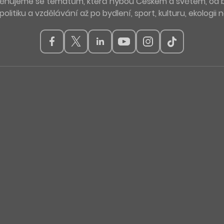
. Věnujeme se tématům, která hýbou Českem a světem, od 
politiku a vzdělávání až po bydlení, sport, kulturu, ekologii