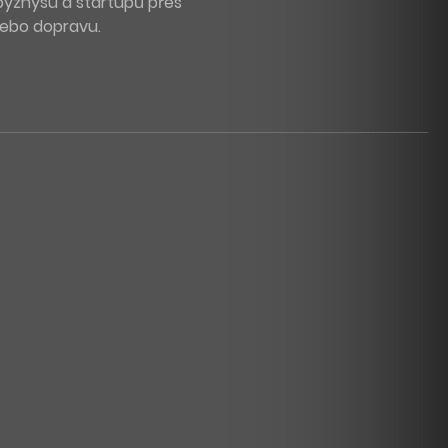
byznysu a startupů přes
 nebo dopravu.