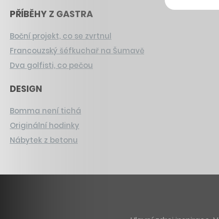
PŘÍBĚHY Z GASTRA
Boční projekt, co se zvrtnul
Francouzský šéfkuchař na Šumavě
Dva golfisti, co pečou
DESIGN
Bomma není tichá
Originální hodinky
Nábytek z betonu