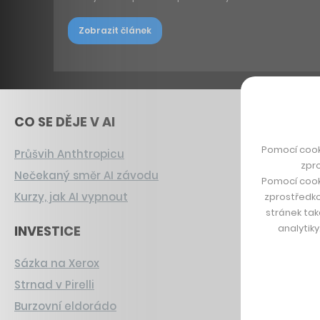
Zobrazit článek
CO SE DĚJE V AI
Pomocí cook
Průšvih Anthtropicu
zpro
Nečekaný směr AI závodu
Pomocí cook
Kurzy, jak AI vypnout
zprostředko
stránek tak
analytik
INVESTICE
Sázka na Xerox
Strnad v Pirelli
Burzovní eldorádo