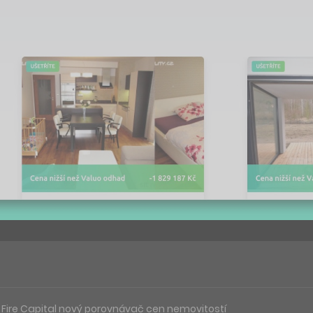
e Fire Capital nový porovnávač cen nemovitostí