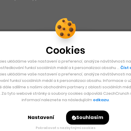
Cookies
ies ukládáme vaše nastavení a preferencí, analýze návštěvnosti naš
středkování funkcí sociálních médií a k personalizaci obsahu …
Číst 
ies ukládáme vaše nastavení a preferencí, analýze návštěvnosti naš
vání funkcí sociálních médií a k personalizaci obsahu. Informace o už
é dále sdílíme s našimi obchodními partnery z oblasti sociálních médi
y. Za tyto webové stránky a soubory cookies odpovídá CzechCrunch s.
informací naleznete na následujícím
odkazu
.
Nastavení
Souhlasím
Pokračovat s nezbytnými cookies