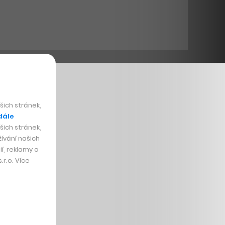
ich stránek,
dále
ich stránek,
ívání našich
í, reklamy a
r.o. Více