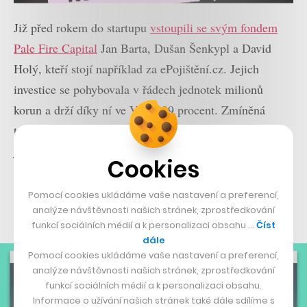
Již před rokem do startupu
vstoupili se svým fondem
Pale Fire Capital
Jan Barta, Dušan Šenkypl a David
Holý, kteří stojí například za ePojištění.cz. Jejich
investice se pohybovala v řádech jednotek milionů
korun a drží díky ní ve Valuo 29 procent. Zmíněná
trojice se právě o služby v oblasti nemovitostí zajímá a
jejich investice šla především na vylepšení unikátního
Cookies
algoritmu, se kterým Valuo počítá své odhady. Právě
díky němu může kupující snadno zjistit, zda není daná
Pomocí cookies ukládáme vaše nastavení a preferencí,
analýze návštěvnosti našich stránek, zprostředkování
nemovitost příliš předražená.
funkcí sociálních médií a k personalizaci obsahu …
Číst
dále
Pomocí cookies ukládáme vaše nastavení a preferencí,
analýze návštěvnosti našich stránek, zprostředkování
funkcí sociálních médií a k personalizaci obsahu.
Informace o užívání našich stránek také dále sdílíme s