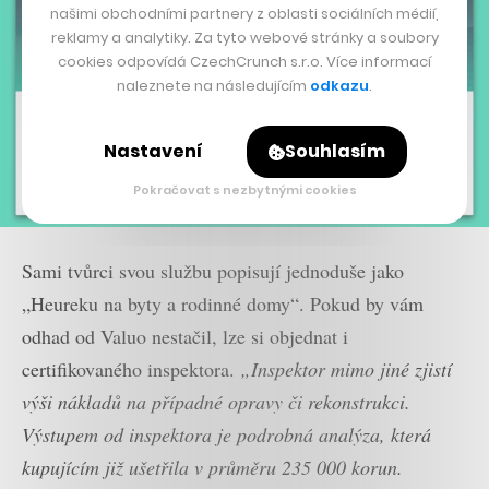
našimi obchodními partnery z oblasti sociálních médií,
reklamy a analytiky. Za tyto webové stránky a soubory
cookies odpovídá CzechCrunch s.r.o. Více informací
naleznete na následujícím
odkazu
.
Nastavení
Souhlasím
Pokračovat s nezbytnými cookies
Sami tvůrci svou službu popisují jednoduše jako
„Heureku na byty a rodinné domy“. Pokud by vám
odhad od Valuo nestačil, lze si objednat i
certifikovaného inspektora.
„Inspektor mimo jiné zjistí
výši nákladů na případné opravy či rekonstrukci.
Výstupem od inspektora je podrobná analýza, která
kupujícím již ušetřila v průměru 235 000 korun.