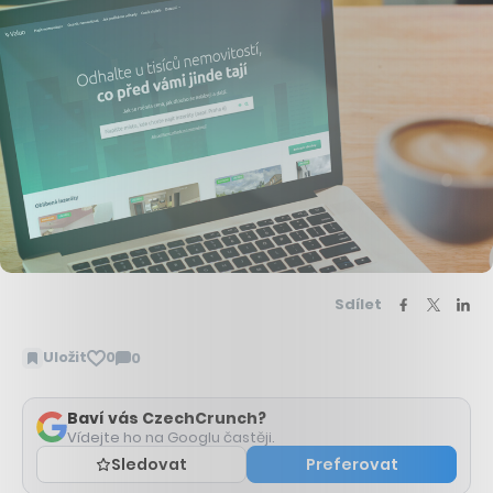
Sdílet
Uložit
0
0
Zobrazit
komentáře
Baví vás CzechCrunch?
Vídejte ho na Googlu častěji.
Sledovat
Preferovat