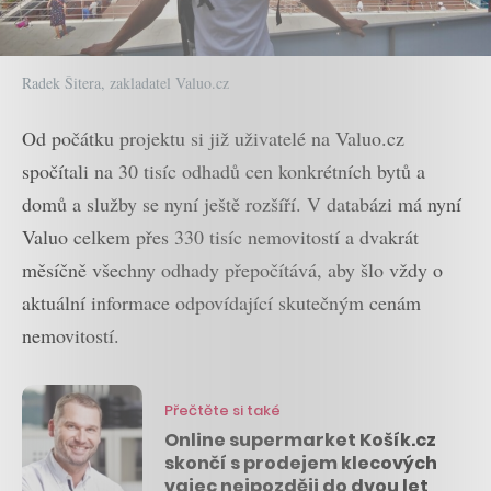
Radek Šitera, zakladatel Valuo.cz
Od počátku projektu si již uživatelé na Valuo.cz
spočítali na 30 tisíc odhadů cen konkrétních bytů a
domů a služby se nyní ještě rozšíří. V databázi má nyní
Valuo celkem přes 330 tisíc nemovitostí a dvakrát
měsíčně všechny odhady přepočítává, aby šlo vždy o
aktuální informace odpovídající skutečným cenám
nemovitostí.
Přečtěte si také
Online supermarket Košík.cz
skončí s prodejem klecových
vajec nejpozději do dvou let