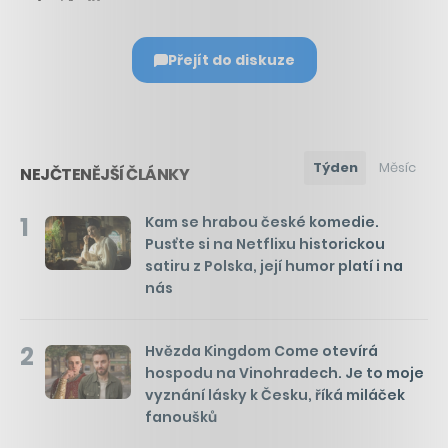
Přejít do diskuze
Týden
Měsíc
NEJČTENĚJŠÍ ČLÁNKY
1
Kam se hrabou české komedie.
Pusťte si na Netflixu historickou
satiru z Polska, její humor platí i na
nás
2
Hvězda Kingdom Come otevírá
hospodu na Vinohradech. Je to moje
vyznání lásky k Česku, říká miláček
fanoušků