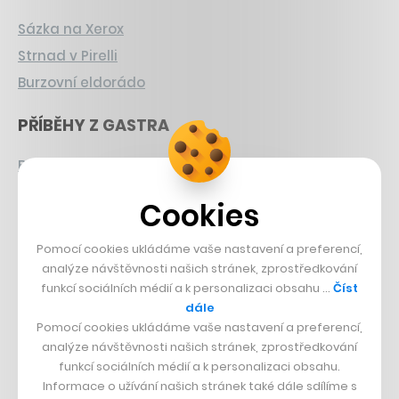
Sázka na Xerox
Strnad v Pirelli
Burzovní eldorádo
PŘÍBĚHY Z GASTRA
Boční projekt, co se zvrtnul
Francouzský šéfkuchař na Šumavě
Cookies
Dva golfisti, co pečou
Pomocí cookies ukládáme vaše nastavení a preferencí,
DESIGN
analýze návštěvnosti našich stránek, zprostředkování
funkcí sociálních médií a k personalizaci obsahu …
Číst
Bomma není tichá
dále
Pomocí cookies ukládáme vaše nastavení a preferencí,
Originální hodinky
analýze návštěvnosti našich stránek, zprostředkování
Nábytek z betonu
funkcí sociálních médií a k personalizaci obsahu.
Informace o užívání našich stránek také dále sdílíme s