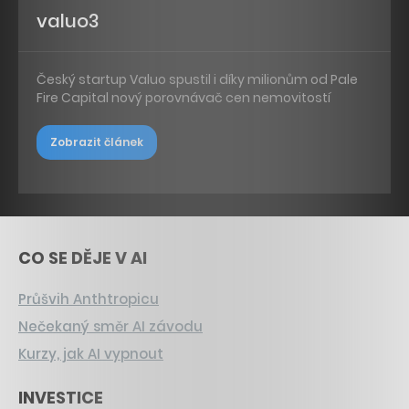
valuo3
Český startup Valuo spustil i díky milionům od Pale
Fire Capital nový porovnávač cen nemovitostí
Zobrazit článek
CO SE DĚJE V AI
Průšvih Anthtropicu
Nečekaný směr AI závodu
Kurzy, jak AI vypnout
INVESTICE