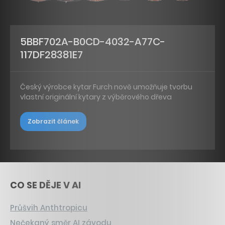
5BBF702A-B0CD-4032-A77C-
117DF28381E7
Český výrobce kytar Furch nově umožňuje tvorbu
vlastní originální kytary z výběrového dřeva
Zobrazit článek
CO SE DĚJE V AI
Průšvih Anthtropicu
Nečekaný směr AI závodu