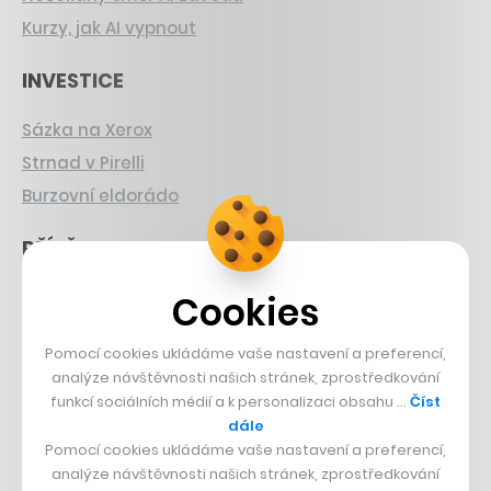
Kurzy, jak AI vypnout
INVESTICE
Sázka na Xerox
Strnad v Pirelli
Burzovní eldorádo
PŘÍBĚHY Z GASTRA
Boční projekt, co se zvrtnul
Cookies
Francouzský šéfkuchař na Šumavě
Pomocí cookies ukládáme vaše nastavení a preferencí,
Dva golfisti, co pečou
analýze návštěvnosti našich stránek, zprostředkování
funkcí sociálních médií a k personalizaci obsahu …
Číst
DESIGN
dále
Pomocí cookies ukládáme vaše nastavení a preferencí,
Bomma není tichá
analýze návštěvnosti našich stránek, zprostředkování