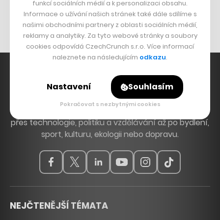
Originální hodinky
funkcí sociálních médií a k personalizaci obsahu.
Informace o užívání našich stránek také dále sdílíme s
Nábytek z betonu
našimi obchodními partnery z oblasti sociálních médií,
reklamy a analytiky. Za tyto webové stránky a soubory
cookies odpovídá CzechCrunch s.r.o. Více informací
naleznete na následujícím
odkazu
.
Nastavení
Souhlasím
Hlavní zdroj inspirace. Věnujeme se tématům, která
Pokračovat s nezbytnými cookies
hýbou Českem a světem, od byznysu a startupů
přes technologie, politiku a vzdělávání až po bydlení,
sport, kulturu, ekologii nebo dopravu.
NEJČTENĚJŠÍ TÉMATA