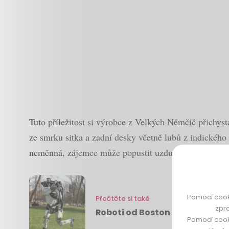
Tuto příležitost si výrobce z Velkých Němčič přichy
ze smrku sitka a zadní desky včetně lubů z indického 
neměnná, zájemce může popustit uzdu fantazie v násl
Pomocí cook
Přečtěte si také
zpro
Roboti od Boston Dynamics se
Pomocí cook