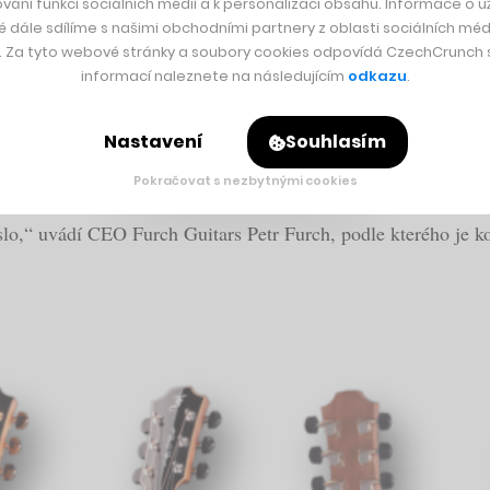
vání funkcí sociálních médií a k personalizaci obsahu. Informace o už
é dále sdílíme s našimi obchodními partnery z oblasti sociálních médi
y. Za tyto webové stránky a soubory cookies odpovídá CzechCrunch s.
ytaru vylepší. Může se jednat například o počet strun, doplňko
informací naleznete na následujícím
odkazu
.
robě na základě jeho volby výběru těla celé kytary. Furch Gui
řit až 25 tisíc různých modelů.
Nastavení
Souhlasím
Pokračovat s nezbytnými cookies
etech trvale
roste.
V loňském roce již
kytar
y
s vyšší mírou za
slo,“ uvádí CEO Furch Guitars Petr Furch, podle kterého je 