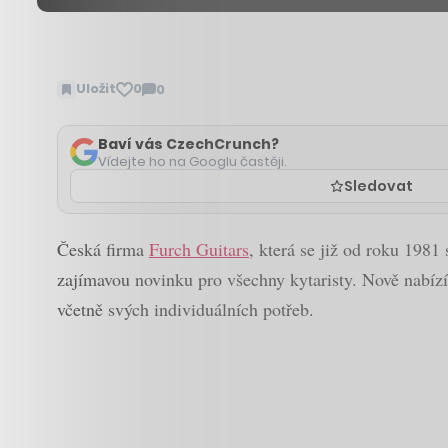
Uložit
0
0
Zobrazit
komentáře
Baví vás CzechCrunch?
Vídejte ho na Googlu častěji.
Sledovat
Česká firma
Furch Guitars
, která se již od roku 1981
zajímavou novinku pro všechny kytaristy. Nově nabízí 
včetně svých individuálních potřeb.