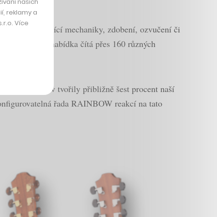
ívání našich
í, reklamy a
r.o. Více
vý materiál, ladící mechaniky, zdobení, ozvučení či
tars uvádí, že nabídka čítá přes 160 různých
kázkových úprav
tvořily přibližně šest procent naší
konfigurovatelná řada RAINBOW reakcí na tato