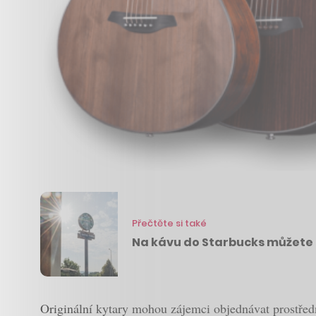
Přečtěte si také
Na kávu do Starbucks můžete 
Originální kytary mohou zájemci objednávat prostře