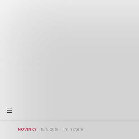
NOVINKY
–
15. 5. 2018
–
1 min čtení