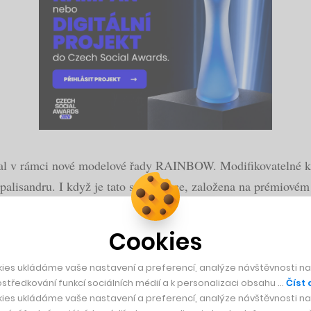
stal v rámci nové modelové řady RAINBOW. Modifikovatelné ky
palisandru. I když je tato specifikace, založena na prémiové
edujících krocích.
Cookies
ies ukládáme vaše nastavení a preferencí, analýze návštěvnosti naš
středkování funkcí sociálních médií a k personalizaci obsahu …
Číst 
 učí autonomně pohybovat a běhat jako člověk
ies ukládáme vaše nastavení a preferencí, analýze návštěvnosti naš