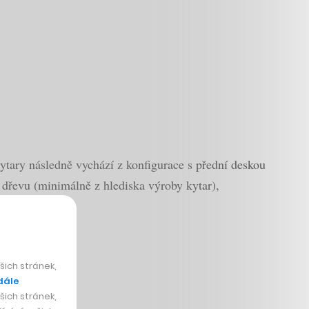
tary následně vychází z konfigurace s přední deskou
m dřevu (minimálně z hlediska výroby kytar),
ich stránek,
dále
ich stránek,