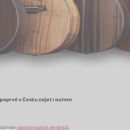
poprvé v Česku zajet i autem
dnictvím
autorizovaných prodejců
.