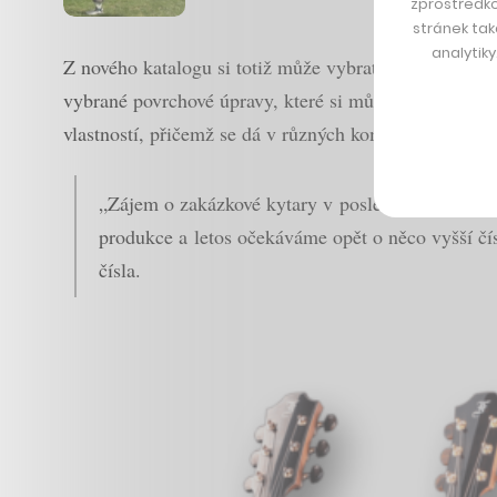
zprostředko
stránek tak
analytik
Z nového katalogu si totiž může vybrat, jak si svou k
vybrané povrchové úpravy, které si může nechat na vý
vlastností, přičemž se dá v různých kombinacích vytvo
„Zájem o
zakázkové
kytary
v posledních deseti l
produkce a
letos
očekáváme
opět o něco vyšší
čí
čísla.