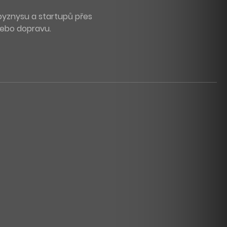
byznysu a startupů přes
 nebo dopravu.