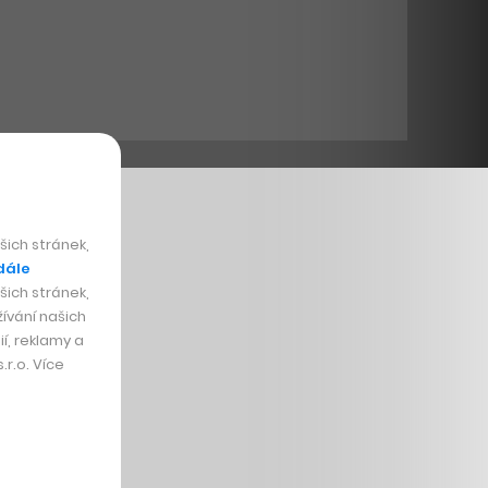
ich stránek,
dále
ich stránek,
ívání našich
í, reklamy a
r.o. Více