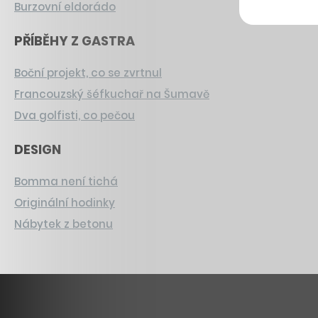
Burzovní eldorádo
PŘÍBĚHY Z GASTRA
Boční projekt, co se zvrtnul
Francouzský šéfkuchař na Šumavě
Dva golfisti, co pečou
DESIGN
Bomma není tichá
Originální hodinky
Nábytek z betonu