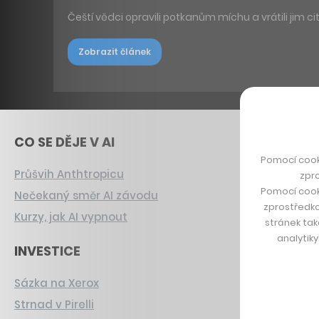
Čeští vědci opravili potkanům míchu a vrátili jim c
Zobrazit článek
CO SE DĚJE V AI
Pomocí cook
Průšvih Anthtropicu
zpro
Pomocí cook
Nečekaný směr AI závodu
zprostředko
Kurzy, jak AI vypnout
stránek tak
analytik
INVESTICE
Sázka na Xerox
Strnad v Pirelli