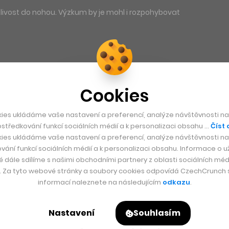
itlivost do nohou. Výzkum by je mohl i rozpohybovat
Cookies
ies ukládáme vaše nastavení a preferencí, analýze návštěvnosti naš
středkování funkcí sociálních médií a k personalizaci obsahu …
Číst 
ies ukládáme vaše nastavení a preferencí, analýze návštěvnosti naš
vání funkcí sociálních médií a k personalizaci obsahu. Informace o už
é dále sdílíme s našimi obchodními partnery z oblasti sociálních médi
y. Za tyto webové stránky a soubory cookies odpovídá CzechCrunch s.
informací naleznete na následujícím
odkazu
.
Nastavení
Souhlasím