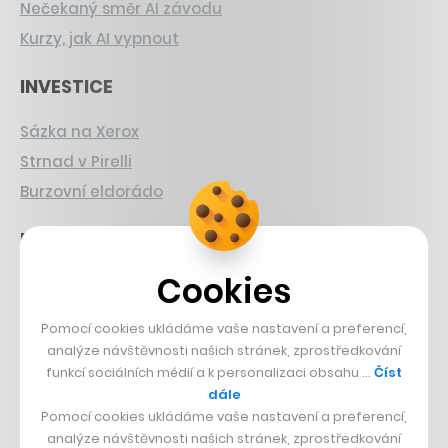
Nečekaný směr AI závodu
Kurzy, jak AI vypnout
INVESTICE
Sázka na Xerox
Strnad v Pirelli
Burzovní eldorádo
PŘÍBĚHY Z GASTRA
Cookies
Boční projekt, co se zvrtnul
Francouzský šéfkuchař na Šumavě
Pomocí cookies ukládáme vaše nastavení a preferencí,
Dva golfisti, co pečou
analýze návštěvnosti našich stránek, zprostředkování
funkcí sociálních médií a k personalizaci obsahu …
Číst
DESIGN
dále
Pomocí cookies ukládáme vaše nastavení a preferencí,
Bomma není tichá
analýze návštěvnosti našich stránek, zprostředkování