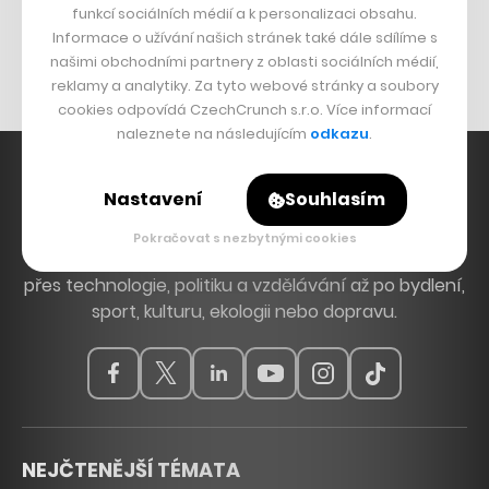
funkcí sociálních médií a k personalizaci obsahu.
Originální hodinky
Informace o užívání našich stránek také dále sdílíme s
Nábytek z betonu
našimi obchodními partnery z oblasti sociálních médií,
reklamy a analytiky. Za tyto webové stránky a soubory
cookies odpovídá CzechCrunch s.r.o. Více informací
naleznete na následujícím
odkazu
.
Nastavení
Souhlasím
Hlavní zdroj inspirace. Věnujeme se tématům, která
Pokračovat s nezbytnými cookies
hýbou Českem a světem, od byznysu a startupů
přes technologie, politiku a vzdělávání až po bydlení,
sport, kulturu, ekologii nebo dopravu.
NEJČTENĚJŠÍ TÉMATA