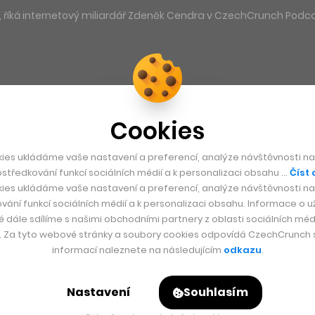
cíl, říká internetový miliardář Zdeněk Cendra v CzechCrunch Podc
Cookies
ies ukládáme vaše nastavení a preferencí, analýze návštěvnosti naš
středkování funkcí sociálních médií a k personalizaci obsahu …
Číst 
ies ukládáme vaše nastavení a preferencí, analýze návštěvnosti naš
vání funkcí sociálních médií a k personalizaci obsahu. Informace o už
é dále sdílíme s našimi obchodními partnery z oblasti sociálních médi
y. Za tyto webové stránky a soubory cookies odpovídá CzechCrunch s.
informací naleznete na následujícím
odkazu
.
Nastavení
Souhlasím