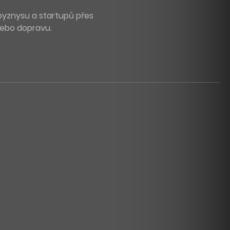
byznysu a startupů přes
 nebo dopravu.