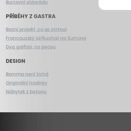
Burzovní eldorádo
PŘÍBĚHY Z GASTRA
Boční projekt, co se zvrtnul
Francouzský šéfkuchař na Šumavě
Dva golfisti, co pečou
DESIGN
Bomma není tichá
Originální hodinky
Nábytek z betonu