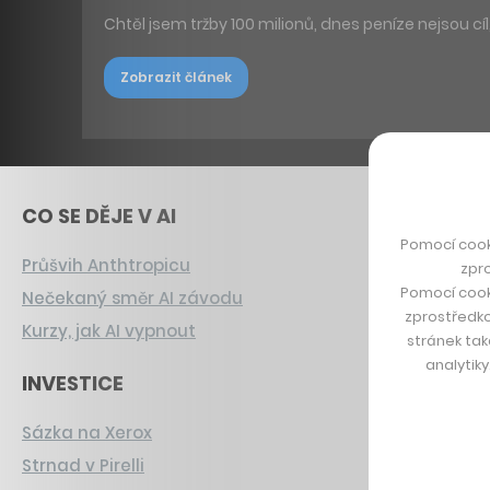
Chtěl jsem tržby 100 milionů, dnes peníze nejsou 
Zobrazit článek
CO SE DĚJE V AI
Pomocí cook
Průšvih Anthtropicu
zpro
Pomocí cook
Nečekaný směr AI závodu
zprostředko
Kurzy, jak AI vypnout
stránek tak
analytik
INVESTICE
Sázka na Xerox
Strnad v Pirelli