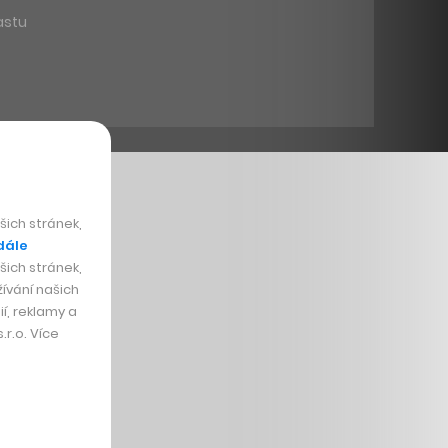
astu
ich stránek,
dále
ich stránek,
ívání našich
í, reklamy a
r.o. Více