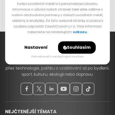
funkcí sociálních médií a k personalizaci obsahu.
Originální hodinky
Informace o užívání našich stránek také dále sdílíme s
Nábytek z betonu
našimi obchodními partnery z oblasti sociálních médií,
reklamy a analytiky. Za tyto webové stránky a soubory
cookies odpovídá CzechCrunch s.r.o. Více informací
naleznete na následujícím
odkazu
.
Nastavení
Souhlasím
Hlavní zdroj inspirace. Věnujeme se tématům, která
Pokračovat s nezbytnými cookies
hýbou Českem a světem, od byznysu a startupů
přes technologie, politiku a vzdělávání až po bydlení,
sport, kulturu, ekologii nebo dopravu.
NEJČTENĚJŠÍ TÉMATA