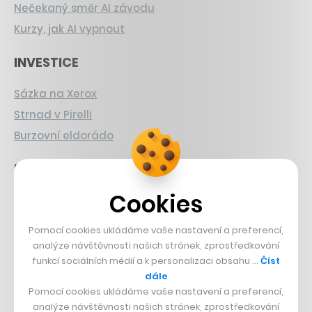
Nečekaný směr AI závodu
Kurzy, jak AI vypnout
INVESTICE
Sázka na Xerox
Strnad v Pirelli
Burzovní eldorádo
PŘÍBĚHY Z GASTRA
Cookies
Boční projekt, co se zvrtnul
Francouzský šéfkuchař na Šumavě
Pomocí cookies ukládáme vaše nastavení a preferencí,
Dva golfisti, co pečou
analýze návštěvnosti našich stránek, zprostředkování
funkcí sociálních médií a k personalizaci obsahu …
Číst
DESIGN
dále
Pomocí cookies ukládáme vaše nastavení a preferencí,
Bomma není tichá
analýze návštěvnosti našich stránek, zprostředkování