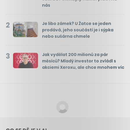
nás
2
Je libo zámek? U Žatce se jeden
prodává, jeho součástí je i sýpka
nebo sušárna chmele
3
Jak vydělat 200 milionů za pár
měsíců? Mladý investor to zvládl s
akciemi Xeroxu, ale chce mnohem víc