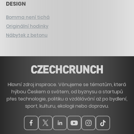
DESIGN
Bomma není tichá
Originální hodinky
Nábytek z betonu
Hlavní zdroj inspirace. Věnujeme se tématům, která
hýbou Českem a světem, od byznysu a startupů
přes technologie, politiku a vzdělávání až po bydlení,
sport, kulturu, ekologii nebo dopravu.