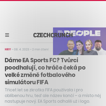
HRY
–
08. 4. 2023
–
2 min čtení
Dáme EA Sports FC? Tvůrci
poodhalují, co hráče čeká po
velké změně fotbalového
simulátoru FIFA
Třicet let se zkratka FIFA používala i pro
oblíbenou hru, teď ale název končí – a místo něj
nastupuje nový. EA Sports odhalili už i logo.