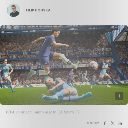
FILIP HOUSKA
FIFA 24
už není, místo ní je tu EA Sports FC
Sdílet