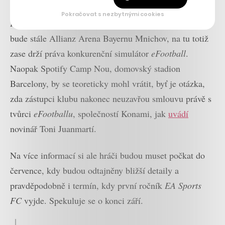
který vycházel jednou za čtyři roky. Ten v
EA Sports
Pokračovat s nezbytnými cookies
FC
nebude, protože na něj EA nemá licenci. A patrně
bude stále Allianz Arena Bayernu Mnichov, na tu totiž
zase drží práva konkurenční simulátor
eFootball
.
Naopak Spotify Camp Nou, domovský stadion
Barcelony, by se teoreticky mohl vrátit, byť je otázka,
zda zástupci klubu nakonec neuzavřou smlouvu právě s
tvůrci
eFootballu
, společností Konami, jak
uvádí
novinář Toni Juanmartí.
Na více informací si ale hráči budou muset počkat do
července, kdy budou odtajněny bližší detaily a
pravděpodobně i termín, kdy první ročník
EA Sports
FC
vyjde. Spekuluje se o konci září.