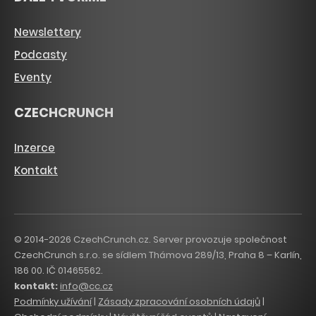
Newslettery
Podcasty
Eventy
CZECHCRUNCH
Inzerce
Kontakt
© 2014-2026 CzechCrunch.cz. Server provozuje společnost
CzechCrunch s.r.o. se sídlem Thámova 289/13, Praha 8 – Karlín,
186 00. IČ 01465562.
kontakt:
info@cc.cz
Podmínky užívání
|
Zásady zpracování osobních údajů
|