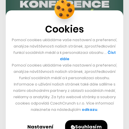
Cookies
Pomocí cookies ukládáme vaše nastavení a preferencí,
analýze návštěvnosti našich stránek, zprostředkování
funkcí sociálních médií a k personalizaci obsahu …
Číst
dále
Pomocí cookies ukládáme vaše nastavení a preferencí,
analýze návštěvnosti našich stránek, zprostředkování
funkcí sociálních médií a k personalizaci obsahu.
Informace o užívání našich stránek také dále sdílíme s
našimi obchodními partnery z oblasti sociálních médií,
reklamy a analytiky. Za tyto webové stránky a soubory
cookies odpovídá CzechCrunch s.r.o. Více informací
naleznete na následujícím
odkazu
.
Nějaké obsahové změny ale hráči přece jen pocítí. Jde
například o oficiální mód pro hraní mistrovství světa,
Nastavení
Souhlasím