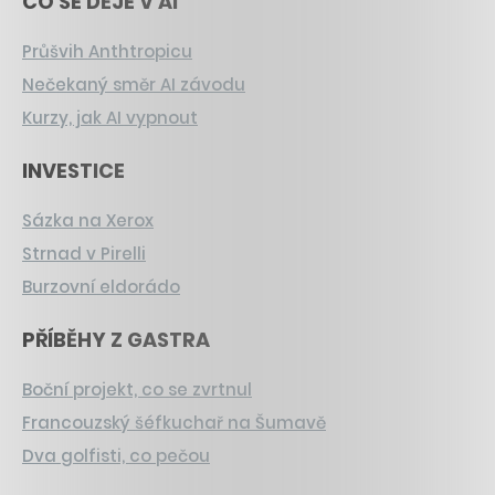
CO SE DĚJE V AI
Průšvih Anthtropicu
Nečekaný směr AI závodu
Kurzy, jak AI vypnout
INVESTICE
Sázka na Xerox
Strnad v Pirelli
Burzovní eldorádo
PŘÍBĚHY Z GASTRA
Boční projekt, co se zvrtnul
Francouzský šéfkuchař na Šumavě
Dva golfisti, co pečou