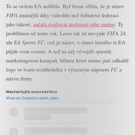
To se ovšem EA nelíbilo. Byť firma věřila, že je název
FIFA
známější díky videohře než fotbalové federaci
jako takové,
začala zvažovat možnosti jeho změny
. Ty
proběhnou už tento rok. Letos tak už nevyjde
FIFA 24
,
ale
EA Sports FC
, což je název, v rámci kterého si EA
půjde svou cestou. A teď na něj vývojáři spustili
marketingovou kampaň, během které mimo jiné odhalili
logo ve tvaru trojúhelníku s výrazným nápisem
FC
a
názvu firmy.
Nastartujte svou kariéru
Více na CzechCrunch Jobs