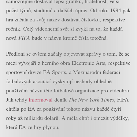
samozřejmě dostával lepší grafiku, hratelnost, větší
počet týmů, stadionů a dalších úprav. Od roku 1994 pak
hra začala za svůj název dostávat číslovku, respektive
ročník. Celý videoherní svět si zvykl na to, že každá
nová
FIFA
bude v názvu kromě čísla totožná.
Předloni se ovšem začaly objevovat zprávy o tom, že se
mezi vývojáři z herního obra Electronic Arts, respektive
sportovní divize EA Sports, a Mezinárodní federací
fotbalových asociací vyskytují neshody ohledně
používání názvu této fotbalové organizace pro videohru.
Jak tehdy
informoval
deník
The New York Times
, FIFA
chtěla po EA za používání tohoto názvu každé čtyři
roky až miliardu dolarů. A měla chtít i omezit výdělky,
které EA ze hry plynou.