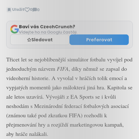
Uložit
0
0
Zobrazit
komentáře
Baví vás CzechCrunch?
Vídejte ho na Googlu častěji.
Sledovat
Preferovat
Třicet let se nejoblíbenější simulátor fotbalu vyvíjel pod
jednoduchým názvem
FIFA
, díky němuž se zapsal do
videoherní historie. A vyvolal v hráčích tolik emocí a
vypjatých momentů jako málokterá jiná hra. Kapitola se
ale letos uzavírá. Vývojáři z EA Sports se i kvůli
neshodám s Mezinárodní federací fotbalových asociací
(známou také pod zkratkou FIFA) rozhodli k
přejmenování hry a rozjíždí marketingovou kampaň,
aby hráče nalákali.