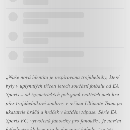
„Naše nová identita je inspirována trojúhelníky, které
byly v uplynulých třiceti letech součástí fotbalu od EA
Sports – od izometrických polygonů tvořících naši hru
přes trojúhelníkové souhrny v režimu Ultimate Team po
ukazatele hráčů a hráček v každém zápase. Série EA
Sports FC, vytvořená fanoušky pro fanoušky, je novým
fotbalovým klubem pro budoucnost fotbalu,“
uvádí