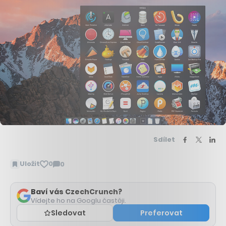
Sdílet
Uložit
0
0
Zobrazit
komentáře
Baví vás CzechCrunch?
Vídejte ho na Googlu častěji.
Sledovat
Preferovat