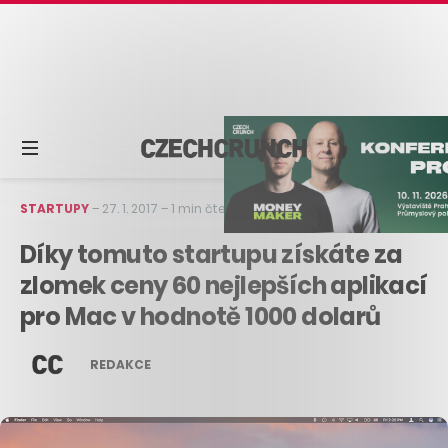
STARTUPY
–
27. 1. 2017
–
1 min čtení
Díky tomuto startupu získáte za
zlomek ceny 60 nejlepších aplikací
pro Mac v hodnotě 1000 dolarů
REDAKCE