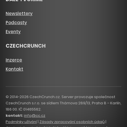
Newslettery
Podcasty
Eventy
CZECHCRUNCH
Inzerce
Kontakt
© 2014-2026 CzechCrunch.cz. Server provozuje společnost
CzechCrunch s.r.o. se sídlem Thámova 289/13, Praha 8 – Karlín,
186 00. IČ 01465562.
kontakt:
info@cc.cz
Podmínky užívání
|
Zásady zpracování osobních údajů
|