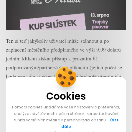
Ten si teď jakýkoliv uživatel může stáhnout a po
zaplacení měsíčního předplatného ve výši 9.99 dolarů
jedním klikem získat přístup k prozatím 61
podporovaným/partnerským aplikacím (jejich počet se
bude neustále zvyšovat) v celkové hodnotě přesahující
1000 dolarů.
Cookies
Je třeba však samozřejmě počítat s tím, že integrované
Pomocí cookies ukládáme vaše nastavení a preferencí,
aplikace reálně nevlastníte, ale spíše si je formou
analýze návštěvnosti našich stránek, zprostředkování
měsíčního paušálu „pronajímáte“.
funkcí sociálních médií a k personalizaci obsahu …
Číst
dále