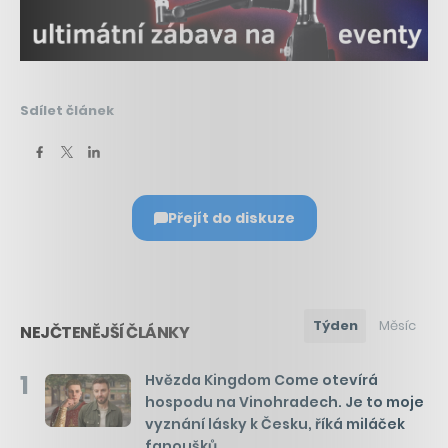
Sdílet článek
Přejít do diskuze
Týden
Měsíc
NEJČTENĚJŠÍ ČLÁNKY
1
Hvězda Kingdom Come otevírá
hospodu na Vinohradech. Je to moje
vyznání lásky k Česku, říká miláček
fanoušků