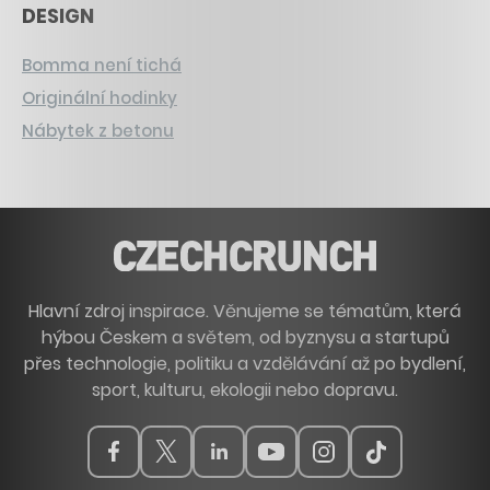
DESIGN
Bomma není tichá
Originální hodinky
Nábytek z betonu
Hlavní zdroj inspirace. Věnujeme se tématům, která
hýbou Českem a světem, od byznysu a startupů
přes technologie, politiku a vzdělávání až po bydlení,
sport, kulturu, ekologii nebo dopravu.