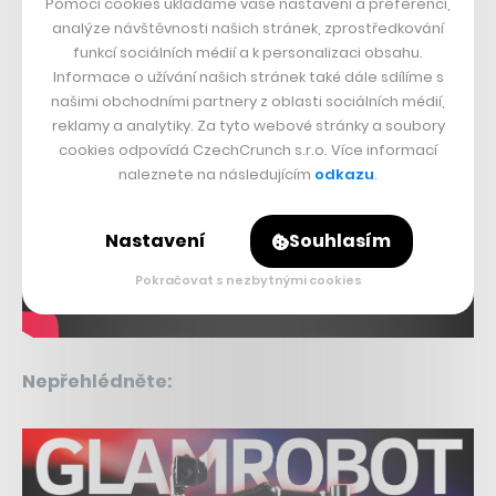
Pomocí cookies ukládáme vaše nastavení a preferencí,
analýze návštěvnosti našich stránek, zprostředkování
funkcí sociálních médií a k personalizaci obsahu.
Informace o užívání našich stránek také dále sdílíme s
našimi obchodními partnery z oblasti sociálních médií,
reklamy a analytiky. Za tyto webové stránky a soubory
cookies odpovídá CzechCrunch s.r.o. Více informací
naleznete na následujícím
odkazu
.
Nastavení
Souhlasím
Pokračovat s nezbytnými cookies
Nepřehlédněte: