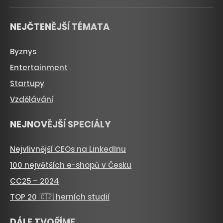
NEJČTENĚJŠÍ TÉMATA
Byznys
Entertainment
Startupy
Vzdělávání
NEJNOVĚJŠÍ SPECIÁLY
Nejvlivnější CEOs na LinkedInu
100 největších e-shopů v Česku
CC25 – 2024
TOP 20 🇨🇿 herních studií
DÁLE TVOŘÍME