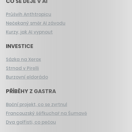
CO SE DĚJE V AI
Průšvih Anthtropicu
Nečekaný směr AI závodu
Kurzy, jak AI vypnout
INVESTICE
Sázka na Xerox
Strnad v Pirelli
Burzovní eldorádo
PŘÍBĚHY Z GASTRA
Boční projekt, co se zvrtnul
Francouzský šéfkuchař na Šumavě
Dva golfisti, co pečou