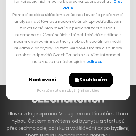
funkcí sociálních médií a k personalizaci obsahu …
Číst
Francouzský šéfkuchař na Šumavě
dále
Pomocí cookies ukládáme vaše nastavení a preferencí,
Dva golfisti, co pečou
analýze návštěvnosti našich stránek, zprostředkování
funkcí sociálních médií a k personalizaci obsahu.
DESIGN
Informace o užívání našich stránek také dále sdílíme s
našimi obchodními partnery z oblasti sociálních médií,
Bomma není tichá
reklamy a analytiky. Za tyto webové stránky a soubory
Originální hodinky
cookies odpovídá CzechCrunch s.r.o. Více informací
naleznete na následujícím
odkazu
.
Nábytek z betonu
Nastavení
Souhlasím
Pokračovat s nezbytnými cookies
Hlavní zdroj inspirace. Věnujeme se tématům, která
hýbou Českem a světem, od byznysu a startupů
přes technologie, politiku a vzdělávání až po bydlení,
sport, kulturu, ekologii nebo dopravu.