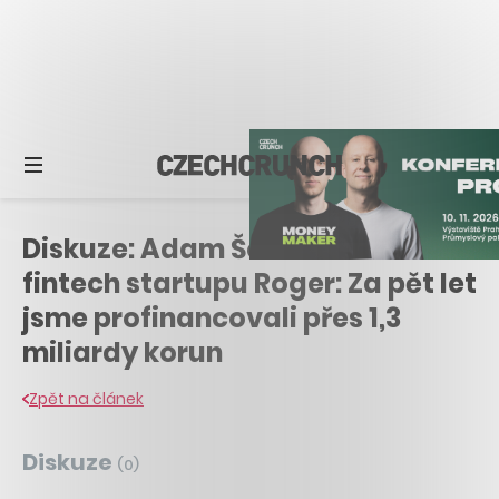
Diskuze: Adam Šoukal z českého
fintech startupu Roger: Za pět let
jsme profinancovali přes 1,3
miliardy korun
Zpět na článek
Diskuze
(
0
)