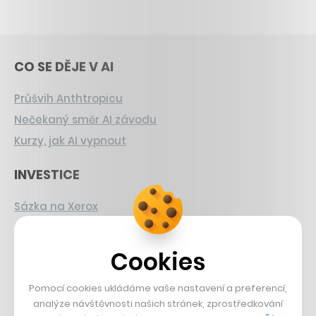
CO SE DĚJE V AI
Průšvih Anthtropicu
Nečekaný směr AI závodu
Kurzy, jak AI vypnout
INVESTICE
Sázka na Xerox
Strnad v Pirelli
Burzovní eldorádo
Cookies
PŘÍBĚHY Z GASTRA
Pomocí cookies ukládáme vaše nastavení a preferencí,
analýze návštěvnosti našich stránek, zprostředkování
Boční projekt, co se zvrtnul