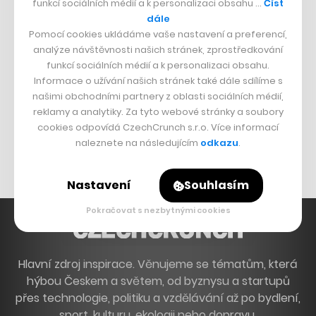
funkcí sociálních médií a k personalizaci obsahu …
Číst
Francouzský šéfkuchař na Šumavě
dále
Pomocí cookies ukládáme vaše nastavení a preferencí,
Dva golfisti, co pečou
analýze návštěvnosti našich stránek, zprostředkování
funkcí sociálních médií a k personalizaci obsahu.
DESIGN
Informace o užívání našich stránek také dále sdílíme s
našimi obchodními partnery z oblasti sociálních médií,
Bomma není tichá
reklamy a analytiky. Za tyto webové stránky a soubory
Originální hodinky
cookies odpovídá CzechCrunch s.r.o. Více informací
naleznete na následujícím
odkazu
.
Nábytek z betonu
Nastavení
Souhlasím
Pokračovat s nezbytnými cookies
Hlavní zdroj inspirace. Věnujeme se tématům, která
hýbou Českem a světem, od byznysu a startupů
přes technologie, politiku a vzdělávání až po bydlení,
sport, kulturu, ekologii nebo dopravu.