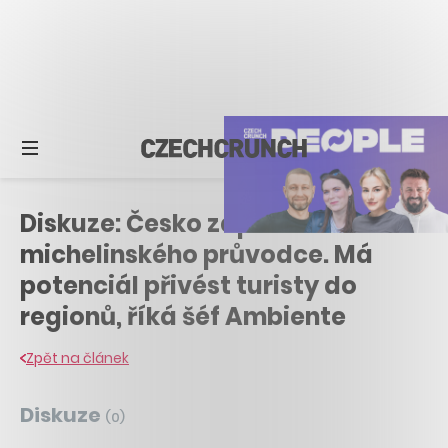
Diskuze: Česko zaplatí za
michelinského průvodce. Má
potenciál přivést turisty do
regionů, říká šéf Ambiente
Zpět na článek
Diskuze
(
0
)