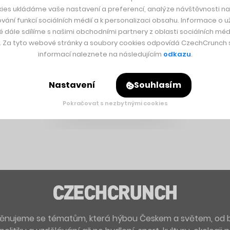
ies ukládáme vaše nastavení a preferencí, analýze návštěvnosti naš
vání funkcí sociálních médií a k personalizaci obsahu. Informace o už
é dále sdílíme s našimi obchodními partnery z oblasti sociálních médi
y. Za tyto webové stránky a soubory cookies odpovídá CzechCrunch s.
informací naleznete na následujícím
odkazu
.
Nastavení
Souhlasím
Pokračovat s nezbytnými cookies
. Věnujeme se tématům, která hýbou Českem a světem, od 