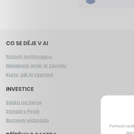
CO SE DĚJE V AI
Průšvih Anthtropicu
Nečekaný směr AI závodu
Kurzy, jak AI vypnout
INVESTICE
Sázka na Xerox
Strnad v Pirelli
Burzovní eldorádo
Pomocí cook
zpro