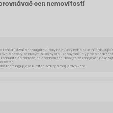
porovnávač cen nemovitostí
 je konstruktivní a ne vulgární. Útoky na autory nebo ostatní diskutující
úrovni s názory, za kterými si každý stojí. Anonymní účty proto neakcep
komunita na faktech, ne domněnkách. Nebojte se zdrojovat, odkazujte
arketing.
 zde fungují jako kurátoři kvality a mají právo veta.