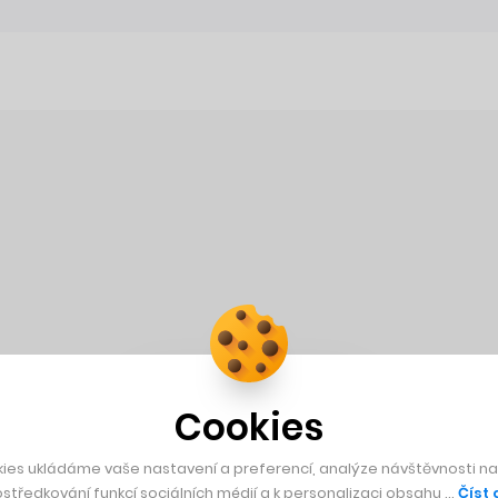
Cookies
ies ukládáme vaše nastavení a preferencí, analýze návštěvnosti naš
středkování funkcí sociálních médií a k personalizaci obsahu …
Číst 