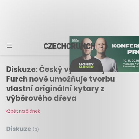
Diskuze: Český výrobce kytar
Furch nově umožňuje tvorbu
vlastní originální kytary z
výběrového dřeva
Zpět na článek
Diskuze
(
0
)