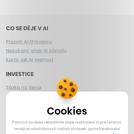
CO SE DĚJE V AI
Průšvih Anthtropicu
Nečekaný směr AI závodu
Kurzy, jak AI vypnout
INVESTICE
Sázka na Xerox
Strnad v Pirelli
Burzovní eldorádo
Cookies
PŘÍBĚHY Z GASTRA
Pomocí cookies ukládáme vaše nastavení a preferencí,
analýze návštěvnosti našich stránek, zprostředkování
Boční projekt, co se zvrtnul