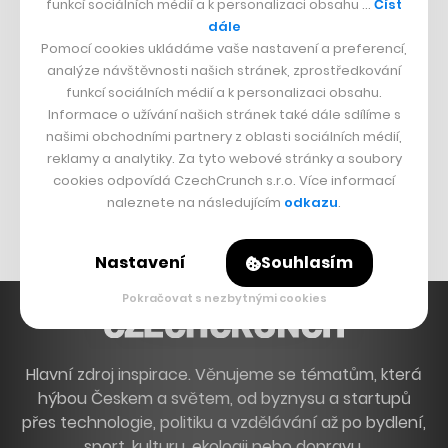
funkcí sociálních médií a k personalizaci obsahu …
Číst
Francouzský šéfkuchař na Šumavě
dále
Pomocí cookies ukládáme vaše nastavení a preferencí,
Dva golfisti, co pečou
analýze návštěvnosti našich stránek, zprostředkování
funkcí sociálních médií a k personalizaci obsahu.
DESIGN
Informace o užívání našich stránek také dále sdílíme s
našimi obchodními partnery z oblasti sociálních médií,
Bomma není tichá
reklamy a analytiky. Za tyto webové stránky a soubory
Originální hodinky
cookies odpovídá CzechCrunch s.r.o. Více informací
naleznete na následujícím
odkazu
.
Nábytek z betonu
Nastavení
Souhlasím
Pokračovat s nezbytnými cookies
Hlavní zdroj inspirace. Věnujeme se tématům, která
hýbou Českem a světem, od byznysu a startupů
přes technologie, politiku a vzdělávání až po bydlení,
sport, kulturu, ekologii nebo dopravu.